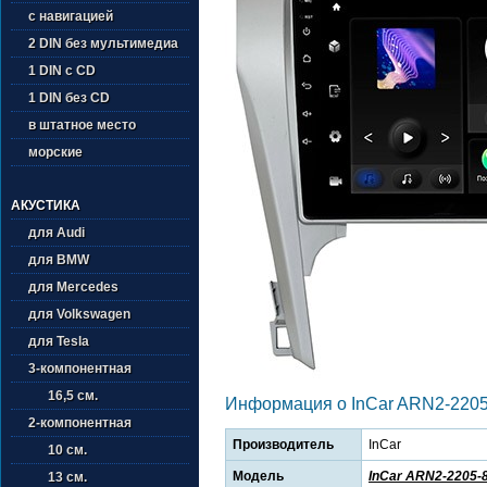
с навигацией
2 DIN без мультимедиа
1 DIN с CD
1 DIN без CD
в штатное место
морские
АКУСТИКА
для Audi
для BMW
для Mercedes
для Volkswagen
для Tesla
3-компонентная
16,5 см.
Информация о InCar ARN2-2205
2-компонентная
Производитель
InCar
10 см.
Модель
InCar ARN2-2205-
13 см.