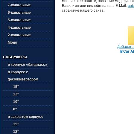
мнение о её работе, название модели авт
7-канальные
Ваше имя или никнейм на наш E-Mail:
aut
страничке нашего сайта.
6-канальные
5-канальные
4-канальные
2-канальные
Моно
Добавить 
InCar A
САБВУФЕРЫ
в корпусе «бандпасс»
в корпусе с
фазоинвертором
15''
12''
10''
8''
в закрытом корпусе
15''
12''