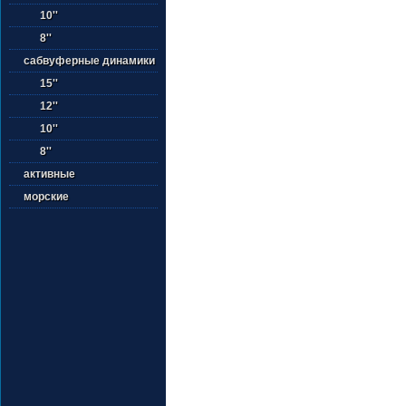
10''
8''
сабвуферные динамики
15''
12''
10''
8''
активные
морские