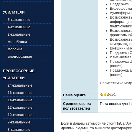
Поддержка ш
Видеоформат
УСИЛИТЕЛИ
Аудиоформат
Возможность
5-канальные
информацией
подключении
4-канальные
Возможность
2-канальные
фронтально
Возможность
моноблоки
камеры задн
Внешний ми
морские
Поддержка Ca
внедорожные
Изменяемая 
Поддержка U
(опция)
Поддержка да
ПРОЦЕССОРНЫЕ
(опция)
УСИЛИТЕЛИ
Совместимые модел
24-канальные
16-канальные
Наша оценка
14-канальные
Средняя оценка
Пока оценок для I
12-канальные
пользователей
10-канальные
9-канальные
Если в Вашем автомобиле стоит InCar AR
другими людьми, то вышлите фотографии 
8-канальные