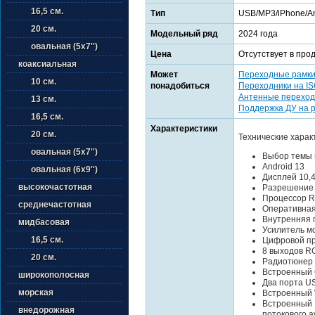
16,5 см.
Тип
USB/MP3/iPhone/An
20 см.
Модельный ряд
2024 года
овальная (5х7'')
Цена
Отсутствует в про
коаксиальная
Может
Переходные рамк
10 см.
понадобиться
Переходники на I
Антенные переход
13 см.
Поддержка ДУ на 
16,5 см.
Характеристики
20 см.
Технические харак
овальная (5х7'')
Выбор темы 
Android 13
овальная (6х9'')
Дисплей 10,
высокочастотная
Разрешение
Процессор R
среднечастотная
Оперативная
Внутренняя 
мидбасовая
Усилитель м
16,5 см.
Цифровой пр
8 выходов R
20 см.
Радиотюнер
Встроенный 
широкополосная
Два порта US
морская
Встроенный 
Встроенный B
внедорожная
потокового а