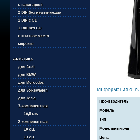
с навигацией
2 DIN без мультимедиа
1 DIN с CD
1 DIN без CD
в штатное место
морские
АКУСТИКА
для Audi
для BMW
для Mercedes
Информация о In
для Volkswagen
для Tesla
Производитель
3-компонентная
Модель
16,5 см.
Тип
2-компонентная
Модельный ряд
10 см.
13 см.
Цена