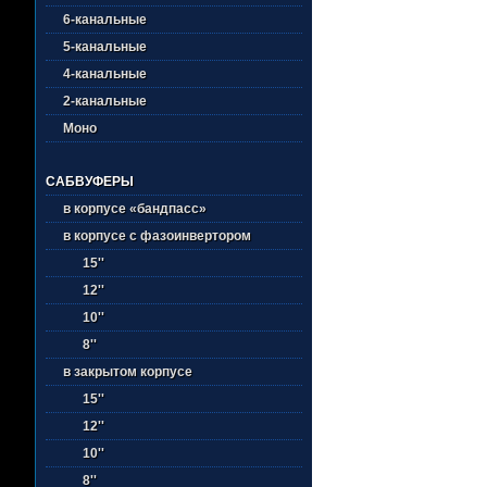
6-канальные
5-канальные
4-канальные
2-канальные
Моно
САБВУФЕРЫ
в корпусе «бандпасс»
в корпусе с фазоинвертором
15''
12''
10''
8''
в закрытом корпусе
15''
12''
10''
8''