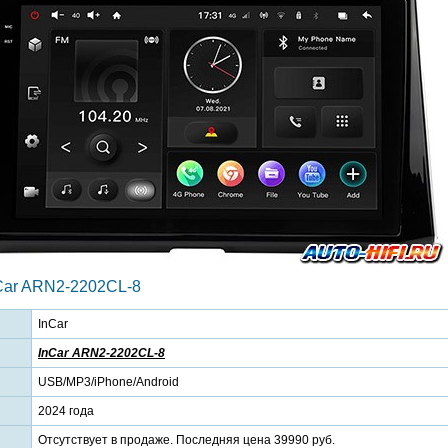
Car ARN2-2202CL-8
InCar
InCar ARN2-2202CL-8
USB/MP3/iPhone/Android
2024 года
Отсутствует в продаже. Последняя цена 39990 руб.