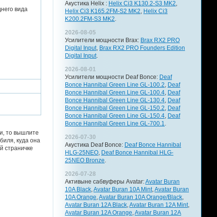
Акустика Helix :
Helix Ci3 K130.2-S3 MK2
,
него вида
Helix Ci3 K165.2FM-S2 MK2
,
Helix Ci3
K200.2FM-S3 MK2
.
2026-08-05
Усилители мощности Brax:
Brax RX2 PRO
Digital Input
,
Brax RX2 PRO Founders Edition
Digital Input
.
2026-08-01
Усилители мощности Deaf Bonce:
Deaf
Bonce Hannibal Green Line GL-100.2
,
Deaf
Bonce Hannibal Green Line GL-100.4
,
Deaf
Bonce Hannibal Green Line GL-130.4
,
Deaf
Bonce Hannibal Green Line GL-150.2
,
Deaf
Bonce Hannibal Green Line GL-150.4
,
Deaf
Bonce Hannibal Green Line GL-700.1
.
и, то вышлите
2026-07-30
биля, куда она
Акустика Deaf Bonce:
Deaf Bonce Hannibal
й страничке
HLG-25NEO
,
Deaf Bonce Hannibal HLG-
25NEO Bronze
.
2026-07-28
Активыне сабвуферы Avatar:
Avatar Buran
10A Black
,
Avatar Buran 10A Mint
,
Avatar Buran
10A Orange
,
Avatar Buran 10A Orange/Black
,
Avatar Buran 12A Black
,
Avatar Buran 12A Mint
,
Avatar Buran 12A Orange
,
Avatar Buran 12A