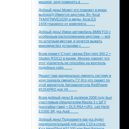
машине, хочу поменять в . . . . .
Добрый день! Может кто поможет в муках
выбора))) Имеется акустика: Вч -focal
TKMX(TWVE1026) и миды -focal ES
165K+паскросс от комплекта . . . . .
Добрый день! Имею автомобиль BMW F10 с
особенным расположением акустики — всё
по штатным местам, и хочется выжать
максимум без установки с . . . . .
Всем привет! Стоит связка Eton mini 300.2 +
Gladen RSX12 в ящике. Многие говорят что
этот усилитель не способен на контроль
подобных сабо . . . . .
Решил таки кардинально сменить систему и
хочу сначала сменить ГУ. Кто что скажет по
этой магнитоле Автомагнитола RedPower
85354PRO для УА . . . . .
Всем добрый день! В далёком 2008 году был
счастливым обладателем Mazda 3 с ШГУ
(распайка+твик) + DLS R6A+UR1, саб Hertz
ES300 ЗЯ, усь Audi . . . . .
Добрый день! Подскажите как усь будет
предпочтительней для саба С10 в стелс,
Kicx HeadShot HS1200 или Best Balance