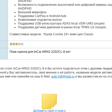
AHD/FHD
Возможность подключения аналоговой или цифровой камеры зад
AHD/FHD
Внешний микрофон
Поддержка CarPlay и Android Auto
Изменяемая подсветка кнопок
Поддержка USB-регистратора ADAS Incar VDR-UMS (опция)
Поддержка датчика давления в шинах Incar TPMS-1/2 (опция)
Совместимые модели : Toyota Corolla 19+ комп-ция Classic
Пока оценок для InCar ARN2-2202CL-8 нет
ле стоит InCar ARN2-2202CL-8 и Вы хотите поделиться этим с другими людьм
ной у Вас автомагнитолы, своё мнение о её работе, название модели автомо
ше имя или никнейм на наш E-Mail:
auto-hifi@mail.ru
и мы разместим их на это
Добавить свой отзыв о