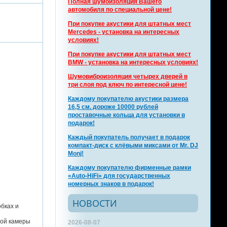
Полная шумоизоляция Вашего
автомобиля по специальной цене!
При покупке акустики для штатных мест
Mercedes - установка на интересных
условиях!
При покупке акустики для штатных мест
BMW - установка на интересных условиях!
Шумовиброизоляция четырех дверей в
три слоя под ключ по интересной цене!
Каждому покупателю акустики размера
16,5 см. дороже 10000 рублей
проставочные кольца для установки в
подарок!
Каждый покупатель получает в подарок
компакт-диск с клёвыми миксами от Mr. DJ
Monj!
Каждому покупателю фирменные рамки
«Auto-HiFi» для государственных
номерных знаков в подарок!
НОВОСТИ
бках и
ной камеры
2026-08-07