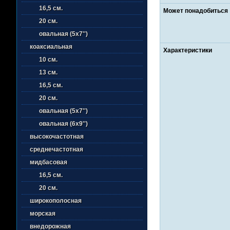
16,5 см.
Может понадобиться
20 см.
овальная (5х7'')
коаксиальная
Характеристики
10 см.
13 см.
16,5 см.
20 см.
овальная (5х7'')
овальная (6х9'')
высокочастотная
среднечастотная
мидбасовая
16,5 см.
20 см.
широкополосная
морская
внедорожная