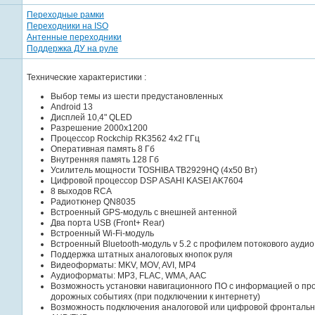
Переходные рамки
Переходники на ISO
Антенные переходники
Поддержка ДУ на руле
Технические характеристики :
Выбор темы из шести предустановленных
Android 13
Дисплей 10,4" QLED
Разрешение 2000x1200
Процессор Rockchip RK3562 4x2 ГГц
Оперативная память 8 Гб
Внутренняя память 128 Гб
Усилитель мощности TOSHIBA TB2929HQ (4x50 Вт)
Цифровой процессор DSP ASAHI KASEI AK7604
8 выходов RCA
Радиотюнер QN8035
Встроенный GPS-модуль с внешней антенной
Два порта USB (Front+ Rear)
Встроенный Wi-Fi-модуль
Встроенный Bluetooth-модуль v 5.2 с профилем потокового аудио
Поддержка штатных аналоговых кнопок руля
Видеоформаты: MKV, MOV, AVI, MP4
Аудиоформаты: MP3, FLAC, WMA, AAC
Возможность установки навигационного ПО с информацией о про
дорожных событиях (при подключении к интернету)
Возможность подключения аналоговой или цифровой фронталь