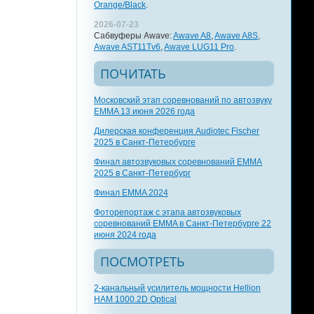
Orange/Black
.
2026-07-23
Сабвуферы Awave:
Awave A8
,
Awave A8S
,
Awave AST11Tv6
,
Awave LUG11 Pro
.
ПОЧИТАТЬ
Московский этап соревнований по автозвуку
EMMA 13 июня 2026 года
Дилерская конференция Audiotec Fischer
2025 в Санкт-Петербурге
Финал автозвуковых соревнований EMMA
2025 в Санкт-Петербург
Финал EMMA 2024
Фоторепортаж с этапа автозвуковых
соревнований EMMA в Санкт-Петербурге 22
июня 2024 года
ПОСМОТРЕТЬ
2-канальный усилитель мощности Hellion
HAM 1000.2D Optical