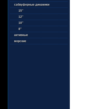
сабвуферные динамики
15''
12''
10''
8''
активные
морские