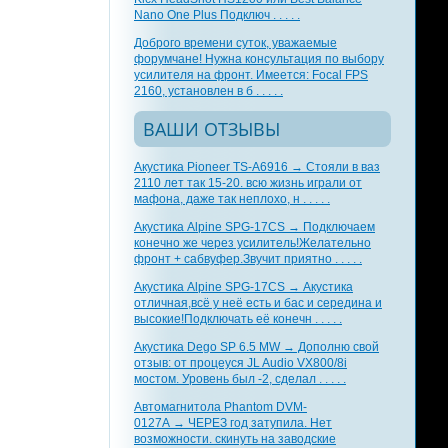
Nano One Plus Подключ . . . . .
Доброго времени суток, уважаемые
форумчане! Нужна консультация по выбору
усилителя на фронт. Имеется: Focal FPS
2160, установлен в б . . . . .
ВАШИ ОТЗЫВЫ
Акустика Pioneer TS-A6916 → Стояли в ваз
2110 лет так 15-20. всю жизнь играли от
мафона, даже так неплохо, н . . . . .
Акустика Alpine SPG-17CS → Подключаем
конечно же через усилитель!Желательно
фронт + сабвуфер.Звучит приятно . . . . .
Акустика Alpine SPG-17CS → Акустика
отличная,всё у неё есть и бас и середина и
высокие!Подключать её конечн . . . . .
Акустика Dego SP 6.5 MW → Дополню свой
отзыв: от процеуся JL Audio VX800/8i
мостом. Уровень был -2, сделал . . . . .
Автомагнитола Phantom DVM-
0127A → ЧЕРЕЗ год затупила. Нет
возможности. скинуть на заводские