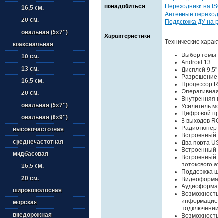
понадобиться
Переходники на I
16,5 см.
Антенные переход
20 см.
Поддержка ДУ на 
овальная (5х7'')
Характеристики
Технические харак
коаксиальная
Выбор темы 
10 см.
Android 13
13 см.
Дисплей 9,5
Разрешение
16,5 см.
Процессор R
Оперативная
20 см.
Внутренняя 
овальная (5х7'')
Усилитель м
Цифровой пр
овальная (6х9'')
8 выходов R
Радиотюнер
высокочастотная
Встроенный 
среднечастотная
Два порта US
Встроенный 
мидбасовая
Встроенный B
потокового а
16,5 см.
Поддержка ш
20 см.
Видеоформат
Аудиоформат
широкополосная
Возможность
информацией
морская
подключении
внедорожная
Возможность