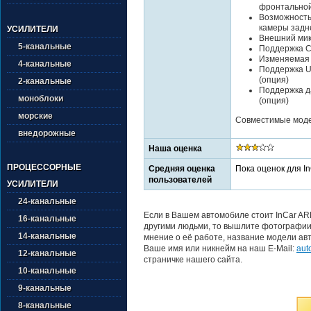
фронтально
Возможность
камеры задн
УСИЛИТЕЛИ
Внешний ми
5-канальные
Поддержка Ca
Изменяемая 
4-канальные
Поддержка U
(опция)
2-канальные
Поддержка да
моноблоки
(опция)
морские
Совместимые модел
внедорожные
Наша оценка
ПРОЦЕССОРНЫЕ
Средняя оценка
Пока оценок для I
пользователей
УСИЛИТЕЛИ
24-канальные
Если в Вашем автомобиле стоит InCar AR
16-канальные
другими людьми, то вышлите фотографии 
14-канальные
мнение о её работе, название модели авт
Ваше имя или никнейм на наш E-Mail:
aut
12-канальные
страничке нашего сайта.
10-канальные
9-канальные
8-канальные