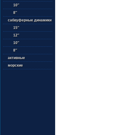
10''
8''
сабвуферные динамики
15''
12''
10''
8''
активные
морские