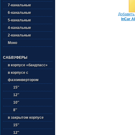
7-канальные
6-канальные
Добавить 
InCar A
5-канальные
4-канальные
2-канальные
Моно
САБВУФЕРЫ
в корпусе «бандпасс»
в корпусе с
фазоинвертором
15''
12''
10''
8''
в закрытом корпусе
15''
12''