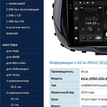
с навигацией
2 DIN без мультимедиа
1 DIN с CD
1 DIN без CD
в штатное место
морские
АКУСТИКА
для Audi
для BMW
Информация о InCar ARN2-1811
для Mercedes
для Volkswagen
Производитель
InCar
для Tesla
Модель
InCar ARN2-1811-
3-компонентная
Тип
USB/MP3/iPhone/An
16,5 см.
Модельный ряд
2024 года
2-компонентная
10 см.
Цена
Отсутствует в про
13 см.
Может
Переходные рамк