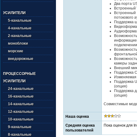
Два порта US
Встроенный 
Встроенный B
УСИЛИТЕЛИ
потокового а
5-канальные
Поддержка ш
Видеоформат
4-канальные
Аудиоформат
Возможность
2-канальные
информацией
моноблоки
подключении
Возможность
морские
фронтально
Возможность
внедорожные
камеры задн
Внешний ми
Поддержка Ca
ПРОЦЕССОРНЫЕ
Изменяемая 
УСИЛИТЕЛИ
Поддержка U
(опция)
24-канальные
Поддержка да
(опция)
16-канальные
Совместимые модел
14-канальные
12-канальные
Наша оценка
10-канальные
Средняя оценка
Пока оценок для I
9-канальные
пользователей
8-канальные