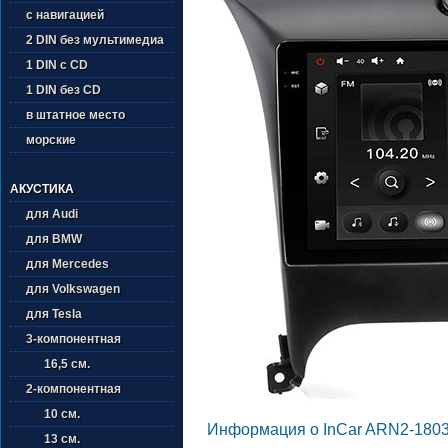
с навигацией
2 DIN без мультимедиа
1 DIN с CD
1 DIN без CD
в штатное место
морские
АКУСТИКА
для Audi
для BMW
для Mercedes
для Volkswagen
для Tesla
3-компонентная
16,5 см.
2-компонентная
10 см.
Информация о InCar ARN2-1803
13 см.