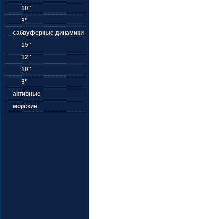
10''
8''
сабвуферные динамики
15''
12''
10''
8''
активные
морские