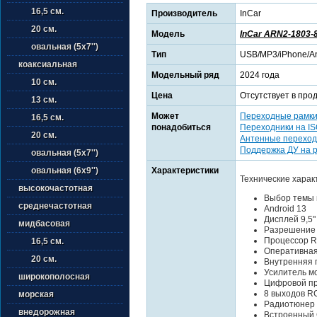
16,5 см.
Производитель
InCar
20 см.
Модель
InCar ARN2-1803-
овальная (5х7'')
Тип
USB/MP3/iPhone/An
коаксиальная
Модельный ряд
2024 года
10 см.
Цена
Отсутствует в про
13 см.
Может
Переходные рамк
16,5 см.
понадобиться
Переходники на I
20 см.
Антенные переход
Поддержка ДУ на 
овальная (5х7'')
Характеристики
овальная (6х9'')
Технические харак
высокочастотная
Выбор темы 
среднечастотная
Android 13
Дисплей 9,5
мидбасовая
Разрешение
Процессор R
16,5 см.
Оперативная
20 см.
Внутренняя 
Усилитель м
широкополосная
Цифровой пр
8 выходов R
морская
Радиотюнер
внедорожная
Встроенный 