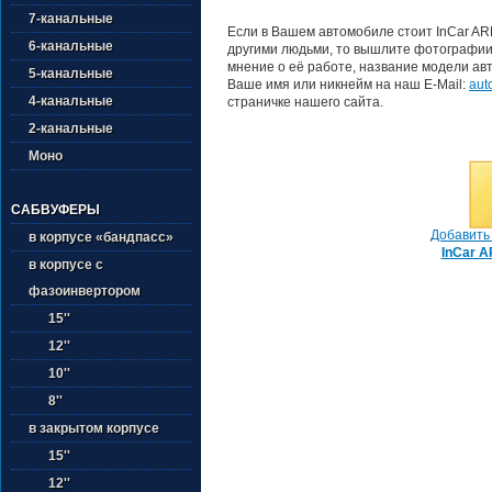
7-канальные
Если в Вашем автомобиле стоит InCar AR
6-канальные
другими людьми, то вышлите фотографии 
мнение о её работе, название модели авт
5-канальные
Ваше имя или никнейм на наш E-Mail:
aut
4-канальные
страничке нашего сайта.
2-канальные
Моно
САБВУФЕРЫ
Добавить 
в корпусе «бандпасс»
InCar A
в корпусе с
фазоинвертором
15''
12''
10''
8''
в закрытом корпусе
15''
12''