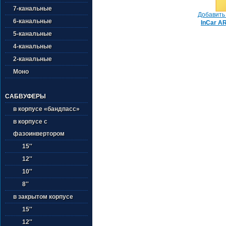
7-канальные
Добавить 
6-канальные
InCar A
5-канальные
4-канальные
2-канальные
Моно
САБВУФЕРЫ
в корпусе «бандпасс»
в корпусе с
фазоинвертором
15''
12''
10''
8''
в закрытом корпусе
15''
12''