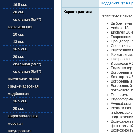
Поддержка ДУ на 
16,5 см.
Характеристики
20 см.
Технические харак
овальная (5х7'')
Выбор темы 
коаксиальная
Android 13
Дисплей 10,
10 см.
Разрешение
Процессор R
13 см.
Оперативная
16,5 см.
Внутренняя 
Усилитель м
20 см.
Цифровой пр
8 выходов R
овальная (5х7'')
Радиотюнер
овальная (6х9'')
Встроенный 
Два порта US
высокочастотная
Встроенный 
Встроенный B
среднечастотная
потокового а
мидбасовая
Поддержка ш
Видеоформат
16,5 см.
Аудиоформат
Возможность
20 см.
информацией
широкополосная
подключении
Возможность
морская
фронтально
Возможность
внедорожная