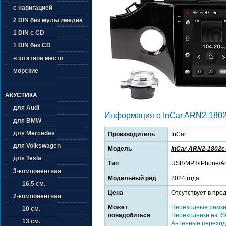
с навигацией
2 DIN без мультимедиа
1 DIN с CD
1 DIN без CD
в штатное место
морские
АКУСТИКА
для Audi
Информация о InCar ARN2-1802
для BMW
для Mercedes
Производитель
InCar
для Volkswagen
Модель
InCar ARN2-1802c
для Tesla
Тип
USB/MP3/iPhone/An
3-компонентная
Модельный ряд
2024 года
16,5 см.
Цена
Отсутствует в про
2-компонентная
Может
Переходные рамк
10 см.
понадобиться
Переходники на I
13 см.
Антенные переход