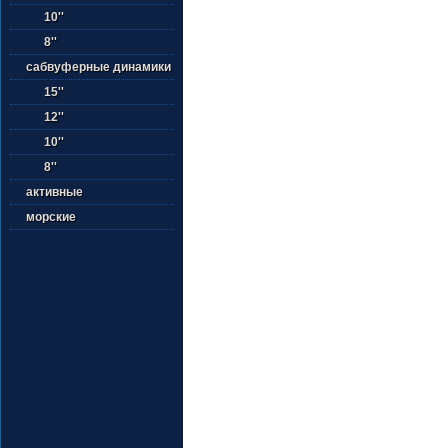
10''
8''
сабвуферные динамики
15''
12''
10''
8''
активные
морские