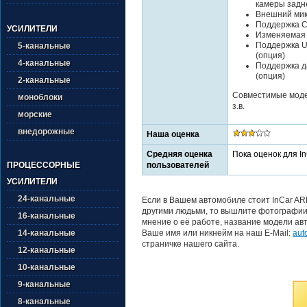
камеры задн
Внешний ми
Поддержка Ca
УСИЛИТЕЛИ
Изменяемая 
Поддержка U
5-канальные
(опция)
4-канальные
Поддержка да
(опция)
2-канальные
Совместимые модел
моноблоки
з.в.
морские
внедорожные
Наша оценка
Средняя оценка
Пока оценок для I
пользователей
ПРОЦЕССОРНЫЕ
УСИЛИТЕЛИ
24-канальные
Если в Вашем автомобиле стоит InCar AR
другими людьми, то вышлите фотографии 
16-канальные
мнение о её работе, название модели авт
Ваше имя или никнейм на наш E-Mail:
aut
14-канальные
страничке нашего сайта.
12-канальные
10-канальные
9-канальные
8-канальные