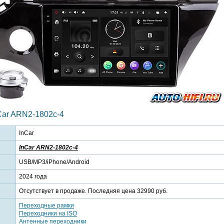
ar ARN2-1802c-4
InCar
InCar ARN2-1802c-4
USB/MP3/iPhone/Android
2024 года
Отсутствует в продаже. Последняя цена 32990 руб.
Переходные рамки
Переходники на ISO
Антенные переходники