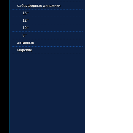
сабвуферные динамики
15''
12''
10''
8''
активные
морские