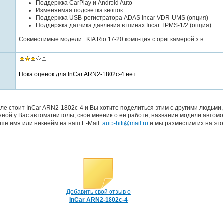
Поддержка CarPlay и Android Auto
Изменяемая подсветка кнопок
Поддержка USB-регистратора ADAS Incar VDR-UMS (опция)
Поддержка датчика давления в шинах Incar TPMS-1/2 (опция)
Совместимые модели : KIA Rio 17-20 комп-ция с ориг.камерой з.в.
Пока оценок для InCar ARN2-1802c-4 нет
ле стоит InCar ARN2-1802c-4 и Вы хотите поделиться этим с другими людьми
ной у Вас автомагнитолы, своё мнение о её работе, название модели автомо
ше имя или никнейм на наш E-Mail:
auto-hifi@mail.ru
и мы разместим их на это
Добавить свой отзыв о
InCar ARN2-1802c-4