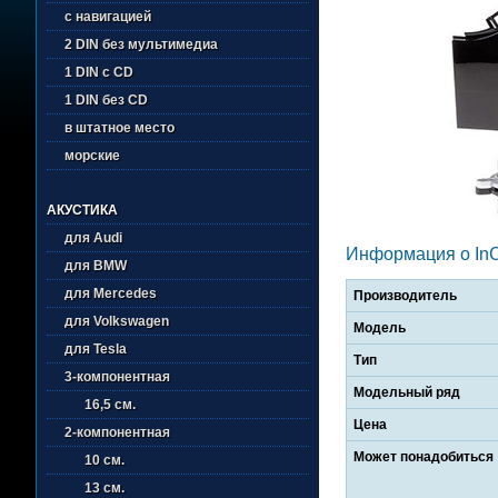
с навигацией
2 DIN без мультимедиа
1 DIN с CD
1 DIN без CD
в штатное место
морские
АКУСТИКА
для Audi
Информация о InC
для BMW
для Mercedes
Производитель
для Volkswagen
Модель
для Tesla
Тип
3-компонентная
Модельный ряд
16,5 см.
Цена
2-компонентная
Может понадобиться
10 см.
13 см.