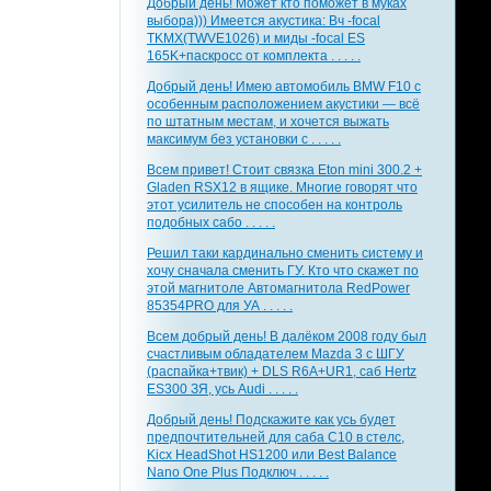
Добрый день! Может кто поможет в муках
выбора))) Имеется акустика: Вч -focal
TKMX(TWVE1026) и миды -focal ES
165K+паскросс от комплекта . . . . .
Добрый день! Имею автомобиль BMW F10 с
особенным расположением акустики — всё
по штатным местам, и хочется выжать
максимум без установки с . . . . .
Всем привет! Стоит связка Eton mini 300.2 +
Gladen RSX12 в ящике. Многие говорят что
этот усилитель не способен на контроль
подобных сабо . . . . .
Решил таки кардинально сменить систему и
хочу сначала сменить ГУ. Кто что скажет по
этой магнитоле Автомагнитола RedPower
85354PRO для УА . . . . .
Всем добрый день! В далёком 2008 году был
счастливым обладателем Mazda 3 с ШГУ
(распайка+твик) + DLS R6A+UR1, саб Hertz
ES300 ЗЯ, усь Audi . . . . .
Добрый день! Подскажите как усь будет
предпочтительней для саба С10 в стелс,
Kicx HeadShot HS1200 или Best Balance
Nano One Plus Подключ . . . . .