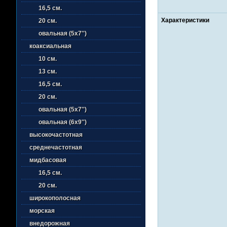
16,5 см.
Характеристики
20 см.
овальная (5х7'')
коаксиальная
10 см.
13 см.
16,5 см.
20 см.
овальная (5х7'')
овальная (6х9'')
высокочастотная
среднечастотная
мидбасовая
16,5 см.
20 см.
широкополосная
морская
внедорожная