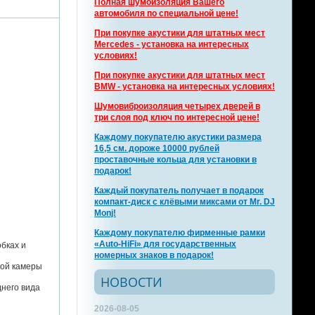
Полная шумоизоляция Вашего
автомобиля по специальной цене!
При покупке акустики для штатных мест
Mercedes - установка на интересных
условиях!
При покупке акустики для штатных мест
BMW - установка на интересных условиях!
Шумовиброизоляция четырех дверей в
три слоя под ключ по интересной цене!
Каждому покупателю акустики размера
16,5 см. дороже 10000 рублей
проставочные кольца для установки в
подарок!
Каждый покупатель получает в подарок
компакт-диск с клёвыми миксами от Mr. DJ
Monj!
Каждому покупателю фирменные рамки
«Auto-HiFi» для государственных
бках и
номерных знаков в подарок!
ной камеры
НОВОСТИ
него вида
2026-08-05