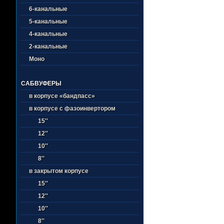
6-канальные
5-канальные
4-канальные
2-канальные
Моно
САБВУФЕРЫ
в корпусе «бандпасс»
в корпусе с фазоинвертором
15''
12''
10''
8''
в закрытом корпусе
15''
12''
10''
8''