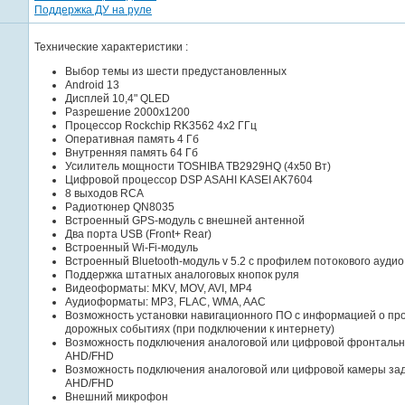
Поддержка ДУ на руле
Технические характеристики :
Выбор темы из шести предустановленных
Android 13
Дисплей 10,4" QLED
Разрешение 2000x1200
Процессор Rockchip RK3562 4x2 ГГц
Оперативная память 4 Гб
Внутренняя память 64 Гб
Усилитель мощности TOSHIBA TB2929HQ (4x50 Вт)
Цифровой процессор DSP ASAHI KASEI AK7604
8 выходов RCA
Радиотюнер QN8035
Встроенный GPS-модуль с внешней антенной
Два порта USB (Front+ Rear)
Встроенный Wi-Fi-модуль
Встроенный Bluetooth-модуль v 5.2 с профилем потокового аудио
Поддержка штатных аналоговых кнопок руля
Видеоформаты: MKV, MOV, AVI, MP4
Аудиоформаты: MP3, FLAC, WMA, AAC
Возможность установки навигационного ПО с информацией о про
дорожных событиях (при подключении к интернету)
Возможность подключения аналоговой или цифровой фронталь
AHD/FHD
Возможность подключения аналоговой или цифровой камеры зад
AHD/FHD
Внешний микрофон