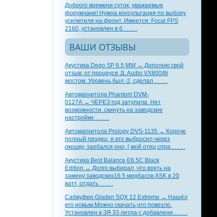
Доброго времени суток, уважаемые
форумчане! Нужна консультация по выбору
усилителя на фронт. Имеется: Focal FPS
2160, установлен в б . . . . .
ВАШИ ОТЗЫВЫ
Акустика Dego SP 6.5 MW → Дополню свой
отзыв: от процеуся JL Audio VX800/8i
мостом. Уровень был -2, сделал . . . . .
Автомагнитола Phantom DVM-
0127A → ЧЕРЕЗ год затупила. Нет
возможности. скинуть на заводские
настройки. . . . . .
Автомагнитола Prology DVS-1135 → Короче
полный пиздец, я его выбросил через
окошку, заебался оно, ( мой отец спра . . . . .
Акустика Best Balance E6.5C Black
Edition → Долго выбирал, что взять на
замену заводских16.5 мидбасов ASK в 20
ватт, отдать . . . . .
Сабвуфер Gladen SQX 12 Extreme → Нашёл
его новым.Можно скачать,что повезло.
Установлен в ЗЯ 33 литра с добавлени . . . . .