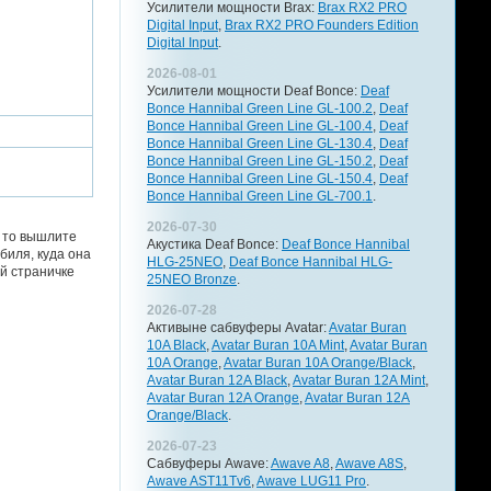
Усилители мощности Brax:
Brax RX2 PRO
Digital Input
,
Brax RX2 PRO Founders Edition
Digital Input
.
2026-08-01
Усилители мощности Deaf Bonce:
Deaf
Bonce Hannibal Green Line GL-100.2
,
Deaf
Bonce Hannibal Green Line GL-100.4
,
Deaf
Bonce Hannibal Green Line GL-130.4
,
Deaf
Bonce Hannibal Green Line GL-150.2
,
Deaf
Bonce Hannibal Green Line GL-150.4
,
Deaf
Bonce Hannibal Green Line GL-700.1
.
2026-07-30
, то вышлите
Акустика Deaf Bonce:
Deaf Bonce Hannibal
биля, куда она
HLG-25NEO
,
Deaf Bonce Hannibal HLG-
й страничке
25NEO Bronze
.
2026-07-28
Активыне сабвуферы Avatar:
Avatar Buran
10A Black
,
Avatar Buran 10A Mint
,
Avatar Buran
10A Orange
,
Avatar Buran 10A Orange/Black
,
Avatar Buran 12A Black
,
Avatar Buran 12A Mint
,
Avatar Buran 12A Orange
,
Avatar Buran 12A
Orange/Black
.
2026-07-23
Сабвуферы Awave:
Awave A8
,
Awave A8S
,
Awave AST11Tv6
,
Awave LUG11 Pro
.