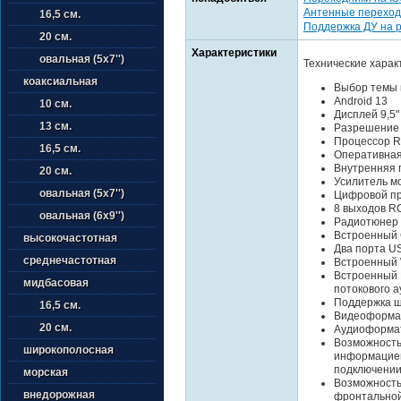
Антенные переход
16,5 см.
Поддержка ДУ на 
20 см.
Характеристики
овальная (5х7'')
Технические харак
коаксиальная
Выбор темы 
Android 13
10 см.
Дисплей 9,5
13 см.
Разрешение
Процессор R
16,5 см.
Оперативная
Внутренняя 
20 см.
Усилитель м
овальная (5х7'')
Цифровой пр
8 выходов R
овальная (6х9'')
Радиотюнер
Встроенный 
высокочастотная
Два порта US
среднечастотная
Встроенный 
Встроенный B
мидбасовая
потокового а
Поддержка ш
16,5 см.
Видеоформат
20 см.
Аудиоформат
Возможность
широкополосная
информацией
подключении
морская
Возможность
внедорожная
фронтально