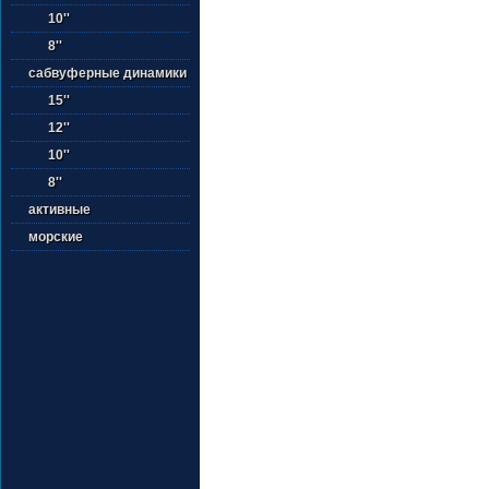
10''
8''
сабвуферные динамики
15''
12''
10''
8''
активные
морские