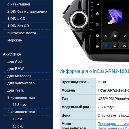
с навигацией
2 DIN без мультимедиа
1 DIN с CD
1 DIN без CD
в штатное место
морские
АКУСТИКА
для Audi
для BMW
Информация о InCar ARN2-1801
для Mercedes
Производитель
InCar
для Volkswagen
Модель
InCar ARN2-1801-
для Tesla
3-компонентная
Тип
USB/MP3/iPhone/An
16,5 см.
Модельный ряд
2024 года
2-компонентная
Цена
Отсутствует в про
10 см.
Может
Переходные рамк
13 см.
понадобиться
Переходники на I