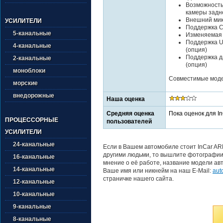
Возможность
камеры задн
Внешний ми
УСИЛИТЕЛИ
Поддержка Ca
5-канальные
Изменяемая 
Поддержка U
4-канальные
(опция)
Поддержка да
2-канальные
(опция)
моноблоки
Совместимые модел
морские
внедорожные
Наша оценка
Средняя оценка
Пока оценок для I
ПРОЦЕССОРНЫЕ
пользователей
УСИЛИТЕЛИ
24-канальные
Если в Вашем автомобиле стоит InCar AR
другими людьми, то вышлите фотографии 
16-канальные
мнение о её работе, название модели авт
14-канальные
Ваше имя или никнейм на наш E-Mail:
aut
страничке нашего сайта.
12-канальные
10-канальные
9-канальные
8-канальные