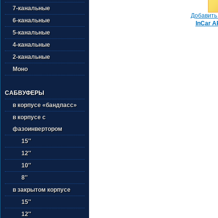
7-канальные
Добавить 
6-канальные
InCar A
5-канальные
4-канальные
2-канальные
Моно
САБВУФЕРЫ
в корпусе «бандпасс»
в корпусе с
фазоинвертором
15''
12''
10''
8''
в закрытом корпусе
15''
12''