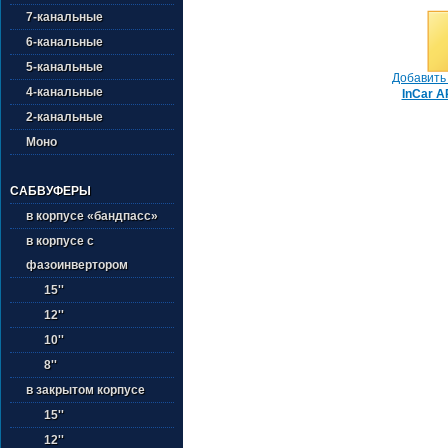
7-канальные
6-канальные
5-канальные
Добавить 
4-канальные
InCar A
2-канальные
Моно
САБВУФЕРЫ
в корпусе «бандпасс»
в корпусе с
фазоинвертором
15''
12''
10''
8''
в закрытом корпусе
15''
12''