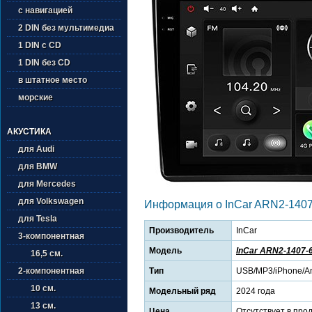
с навигацией
2 DIN без мультимедиа
1 DIN с CD
1 DIN без CD
в штатное место
морские
АКУСТИКА
для Audi
для BMW
для Mercedes
для Volkswagen
Информация о InCar ARN2-1407
для Tesla
Производитель
InCar
3-компонентная
Модель
InCar ARN2-1407-
16,5 см.
Тип
USB/MP3/iPhone/An
2-компонентная
10 см.
Модельный ряд
2024 года
13 см.
Цена
Отсутствует в про