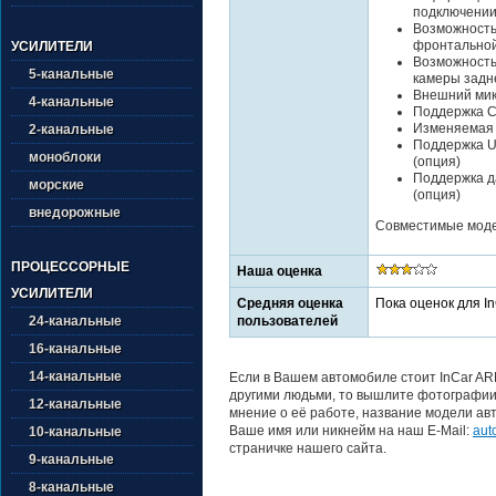
подключении
Возможность
фронтально
УСИЛИТЕЛИ
Возможность
5-канальные
камеры задн
Внешний ми
4-канальные
Поддержка Ca
Изменяемая 
2-канальные
Поддержка U
моноблоки
(опция)
Поддержка да
морские
(опция)
внедорожные
Совместимые модел
ПРОЦЕССОРНЫЕ
Наша оценка
УСИЛИТЕЛИ
Средняя оценка
Пока оценок для I
пользователей
24-канальные
16-канальные
14-канальные
Если в Вашем автомобиле стоит InCar AR
другими людьми, то вышлите фотографии 
12-канальные
мнение о её работе, название модели авт
Ваше имя или никнейм на наш E-Mail:
aut
10-канальные
страничке нашего сайта.
9-канальные
8-канальные