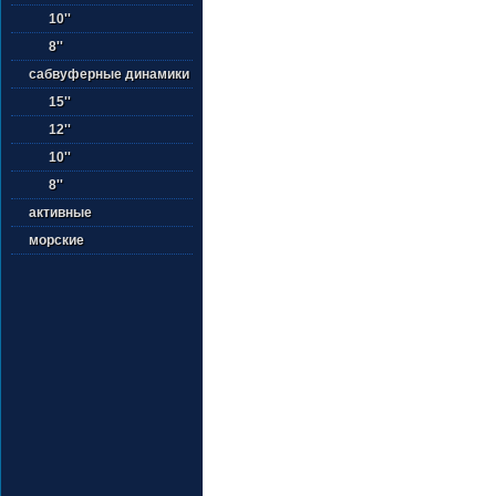
10''
8''
сабвуферные динамики
15''
12''
10''
8''
активные
морские