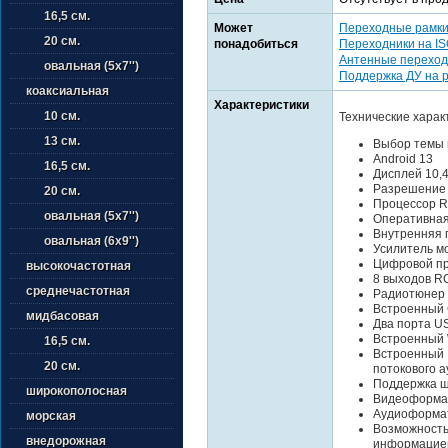
16,5 см.
Может
Переходные рамк
20 см.
понадобиться
Переходники на I
Антенные переход
овальная (5х7'')
Поддержка ДУ на 
коаксиальная
Характеристики
10 см.
Технические харак
13 см.
Выбор темы 
Android 13
16,5 см.
Дисплей 10,
Разрешение
20 см.
Процессор R
овальная (5х7'')
Оперативная
Внутренняя 
овальная (6х9'')
Усилитель м
Цифровой пр
высокочастотная
8 выходов R
среднечастотная
Радиотюнер
Встроенный 
мидбасовая
Два порта US
Встроенный 
16,5 см.
Встроенный B
20 см.
потокового а
Поддержка ш
широкополосная
Видеоформат
Аудиоформат
морская
Возможность
внедорожная
информацией