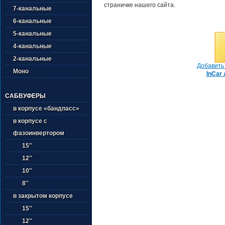
страничке нашего сайта.
7-канальные
6-канальные
5-канальные
4-канальные
2-канальные
Добавить 
Моно
InCar
САБВУФЕРЫ
в корпусе «бандпасс»
в корпусе с
фазоинвертором
15''
12''
10''
8''
в закрытом корпусе
15''
12''