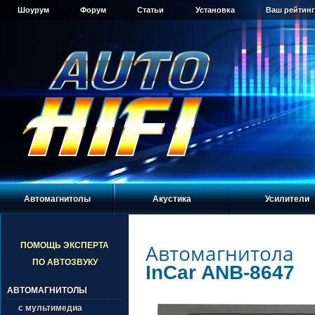
Шоурум
Форум
Статьи
Установка
Ваш рейтинг
Автомагнитолы
Акустика
Усилители
Автомагнитола
ПОМОЩЬ ЭКСПЕРТА
ПО АВТОЗВУКУ
InCar ANB-8647
АВТОМАГНИТОЛЫ
с мультимедиа