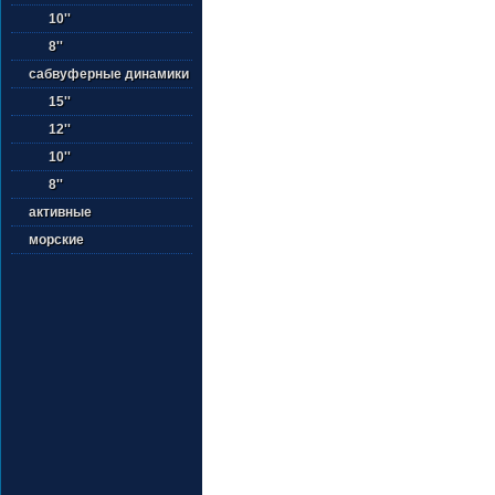
10''
8''
сабвуферные динамики
15''
12''
10''
8''
активные
морские