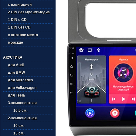
с навигацией
2 DIN без мультимедиа
1 DIN с CD
1 DIN без CD
в штатное место
морские
АКУСТИКА
для Audi
для BMW
для Mercedes
для Volkswagen
для Tesla
3-компонентная
16,5 см.
2-компонентная
10 см.
13 см.