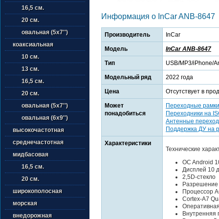
16,5 см.
Информация о InCar ANB-8647
20 см.
овальная (5х7'')
Производитель
InCar
коаксиальная
Модель
InCar ANB-8647
10 см.
Тип
USB/MP3/iPhone/An
13 см.
Модельный ряд
2022 года
16,5 см.
Цена
Отсутствует в про
20 см.
Может
Переходные рамк
овальная (5х7'')
понадобиться
Переходники на I
овальная (6х9'')
Антенные переход
Поддержка ДУ на 
высокочастотная
среднечастотная
Характеристики
Технические харак
мидбасовая
OC Android 1
16,5 см.
Дисплей 10 
2,5D-стекло
20 см.
Разрешение 
широкополосная
Процессор 
Cortex-A7 Qu
морская
Оперативная
Внутренняя 
внедорожная