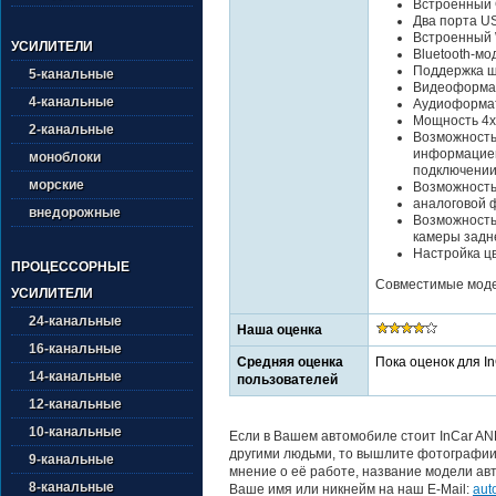
Встроенный 
Два порта U
Встроенный 
УСИЛИТЕЛИ
Bluetooth-м
Поддержка ш
5-канальные
Видеоформат
4-канальные
Аудиоформат
Мощность 4x
2-канальные
Возможность
информацией
моноблоки
подключении
морские
Возможность
аналоговой 
внедорожные
Возможность
камеры задн
Настройка цв
ПРОЦЕССОРНЫЕ
Совместимые модел
УСИЛИТЕЛИ
24-канальные
Наша оценка
16-канальные
Средняя оценка
Пока оценок для I
14-канальные
пользователей
12-канальные
10-канальные
Если в Вашем автомобиле стоит InCar AN
другими людьми, то вышлите фотографии 
9-канальные
мнение о её работе, название модели авт
8-канальные
Ваше имя или никнейм на наш E-Mail:
aut