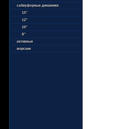
сабвуферные динамики
15''
12''
10''
8''
активные
морские