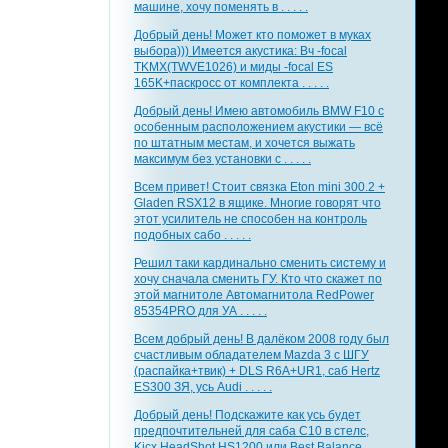
машине, хочу поменять в . . . . .
Добрый день! Может кто поможет в муках
выбора))) Имеется акустика: Вч -focal
TKMX(TWVE1026) и миды -focal ES
165K+паскросс от комплекта . . . . .
Добрый день! Имею автомобиль BMW F10 с
особенным расположением акустики — всё
по штатным местам, и хочется выжать
максимум без установки с . . . . .
Всем привет! Стоит связка Eton mini 300.2 +
Gladen RSX12 в ящике. Многие говорят что
этот усилитель не способен на контроль
подобных сабо . . . . .
Решил таки кардинально сменить систему и
хочу сначала сменить ГУ. Кто что скажет по
этой магнитоле Автомагнитола RedPower
85354PRO для УА . . . . .
Всем добрый день! В далёком 2008 году был
счастливым обладателем Mazda 3 с ШГУ
(распайка+твик) + DLS R6A+UR1, саб Hertz
ES300 ЗЯ, усь Audi . . . . .
Добрый день! Подскажите как усь будет
предпочтительней для саба С10 в стелс,
Kicx HeadShot HS1200 или Best Balance