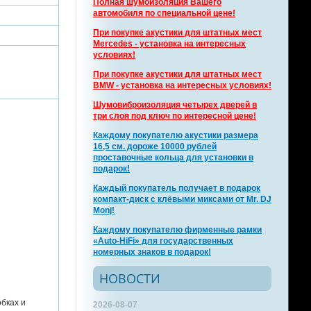
Полная шумоизоляция Вашего
автомобиля по специальной цене!
При покупке акустики для штатных мест
Mercedes - установка на интересных
условиях!
При покупке акустики для штатных мест
BMW - установка на интересных условиях!
Шумовиброизоляция четырех дверей в
три слоя под ключ по интересной цене!
Каждому покупателю акустики размера
16,5 см. дороже 10000 рублей
проставочные кольца для установки в
подарок!
Каждый покупатель получает в подарок
компакт-диск с клёвыми миксами от Mr. DJ
Monj!
Каждому покупателю фирменные рамки
«Auto-HiFi» для государственных
номерных знаков в подарок!
НОВОСТИ
бках и
2026-08-07