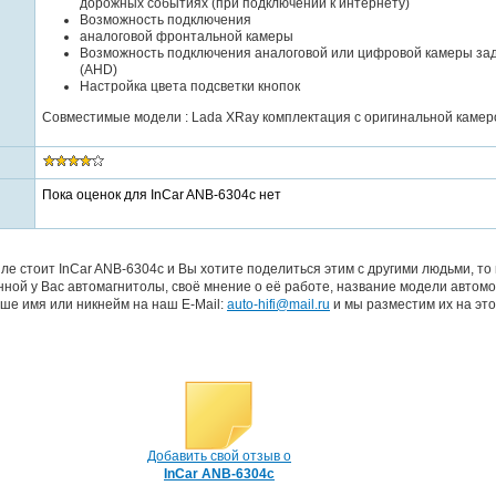
дорожных событиях (при подключении к интернету)
Возможность подключения
аналоговой фронтальной камеры
Возможность подключения аналоговой или цифровой камеры зад
(AHD)
Настройка цвета подсветки кнопок
Совместимые модели : Lada XRay комплектация с оригинальной камеро
Пока оценок для InCar ANB-6304c нет
ле стоит InCar ANB-6304c и Вы хотите поделиться этим с другими людьми, т
ной у Вас автомагнитолы, своё мнение о её работе, название модели автомо
ше имя или никнейм на наш E-Mail:
auto-hifi@mail.ru
и мы разместим их на это
Добавить свой отзыв о
InCar ANB-6304c