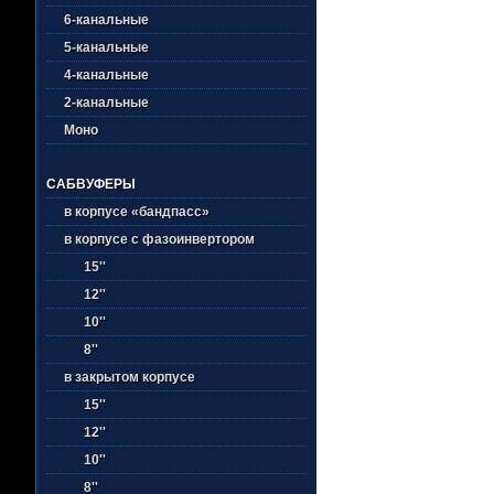
6-канальные
5-канальные
4-канальные
2-канальные
Моно
САБВУФЕРЫ
в корпусе «бандпасс»
в корпусе с фазоинвертором
15''
12''
10''
8''
в закрытом корпусе
15''
12''
10''
8''