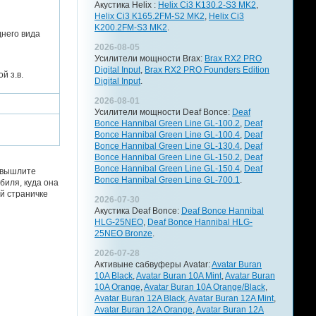
Акустика Helix :
Helix Ci3 K130.2-S3 MK2
,
Helix Ci3 K165.2FM-S2 MK2
,
Helix Ci3
K200.2FM-S3 MK2
.
него вида
2026-08-05
Усилители мощности Brax:
Brax RX2 PRO
Digital Input
,
Brax RX2 PRO Founders Edition
й з.в.
Digital Input
.
2026-08-01
Усилители мощности Deaf Bonce:
Deaf
Bonce Hannibal Green Line GL-100.2
,
Deaf
Bonce Hannibal Green Line GL-100.4
,
Deaf
Bonce Hannibal Green Line GL-130.4
,
Deaf
Bonce Hannibal Green Line GL-150.2
,
Deaf
Bonce Hannibal Green Line GL-150.4
,
Deaf
о вышлите
Bonce Hannibal Green Line GL-700.1
.
биля, куда она
й страничке
2026-07-30
Акустика Deaf Bonce:
Deaf Bonce Hannibal
HLG-25NEO
,
Deaf Bonce Hannibal HLG-
25NEO Bronze
.
2026-07-28
Активыне сабвуферы Avatar:
Avatar Buran
10A Black
,
Avatar Buran 10A Mint
,
Avatar Buran
10A Orange
,
Avatar Buran 10A Orange/Black
,
Avatar Buran 12A Black
,
Avatar Buran 12A Mint
,
Avatar Buran 12A Orange
,
Avatar Buran 12A