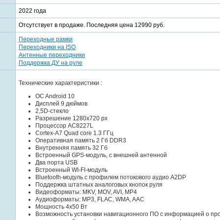
2022 года
Отсутствует в продаже. Последняя цена 12990 руб.
Переходные рамки
Переходники на ISO
Антенные переходники
Поддержка ДУ на руле
Технические характеристики :
OC Android 10
Дисплей 9 дюймов
2,5D-стекло
Разрешение 1280x720 px
Процессор AC8227L
Cortex-A7 Quad core 1.3 ГГц
Оперативная память 2 Гб DDR3
Внутренняя память 32 Гб
Встроенный GPS-модуль, с внешней антенной
Два порта USB
Встроенный WI-FI-модуль
Bluetooth-модуль с профилем потокового аудио A2DP
Поддержка штатных аналоговых кнопок руля
Видеоформаты: MKV, MOV, AVI, MP4
Аудиоформаты: MP3, FLAC, WMA, AAC
Мощность 4x50 Вт
Возможность установки навигационного ПО с информацией о про