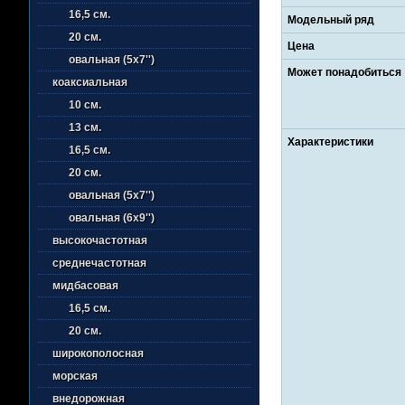
16,5 см.
Модельный ряд
20 см.
Цена
овальная (5х7'')
Может понадобиться
коаксиальная
10 см.
13 см.
Характеристики
16,5 см.
20 см.
овальная (5х7'')
овальная (6х9'')
высокочастотная
среднечастотная
мидбасовая
16,5 см.
20 см.
широкополосная
морская
внедорожная