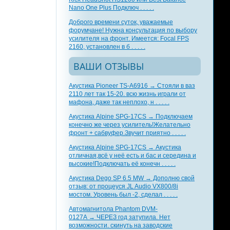
Nano One Plus Подключ . . . . .
Доброго времени суток, уважаемые
форумчане! Нужна консультация по выбору
усилителя на фронт. Имеется: Focal FPS
2160, установлен в б . . . . .
ВАШИ ОТЗЫВЫ
Акустика Pioneer TS-A6916 → Стояли в ваз
2110 лет так 15-20. всю жизнь играли от
мафона, даже так неплохо, н . . . . .
Акустика Alpine SPG-17CS → Подключаем
конечно же через усилитель!Желательно
фронт + сабвуфер.Звучит приятно . . . . .
Акустика Alpine SPG-17CS → Акустика
отличная,всё у неё есть и бас и середина и
высокие!Подключать её конечн . . . . .
Акустика Dego SP 6.5 MW → Дополню свой
отзыв: от процеуся JL Audio VX800/8i
мостом. Уровень был -2, сделал . . . . .
Автомагнитола Phantom DVM-
0127A → ЧЕРЕЗ год затупила. Нет
возможности. скинуть на заводские