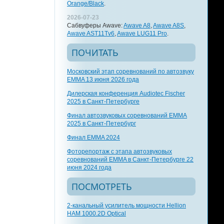
Orange/Black
.
2026-07-23
Сабвуферы Awave:
Awave A8
,
Awave A8S
,
Awave AST11Tv6
,
Awave LUG11 Pro
.
ПОЧИТАТЬ
Московский этап соревнований по автозвуку
EMMA 13 июня 2026 года
Дилерская конференция Audiotec Fischer
2025 в Санкт-Петербурге
Финал автозвуковых соревнований EMMA
2025 в Санкт-Петербург
Финал EMMA 2024
Фоторепортаж с этапа автозвуковых
соревнований EMMA в Санкт-Петербурге 22
июня 2024 года
ПОСМОТРЕТЬ
2-канальный усилитель мощности Hellion
HAM 1000.2D Optical