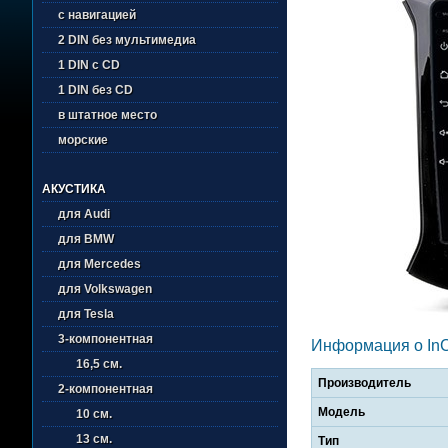
с навигацией
2 DIN без мультимедиа
1 DIN с CD
1 DIN без CD
в штатное место
морские
АКУСТИКА
для Audi
для BMW
для Mercedes
для Volkswagen
для Tesla
3-компонентная
Информация о In
16,5 см.
Производитель
2-компонентная
Модель
10 см.
13 см.
Тип