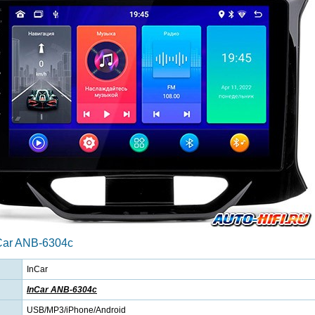
Car ANB-6304c
InCar
InCar ANB-6304c
USB/MP3/iPhone/Android