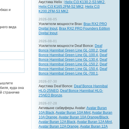
Акустика Helix :
Helix Ci3 K130.2-S3 MK2
,
Helix Ci3 K165.2FM-S2 MK2
,
Helix Ci3
бках и
K200.2FM-S3 MK2
.
2026-08-05
Усилители мощности Brax:
Brax RX2 PRO
него вида
Digital Input
,
Brax RX2 PRO Founders Edition
Digital Input
.
2026-08-01
Усилители мощности Deaf Bonce:
Deaf
Bonce Hannibal Green Line GL-100.2
,
Deaf
Bonce Hannibal Green Line GL-100.4
,
Deaf
Bonce Hannibal Green Line GL-130.4
,
Deaf
Bonce Hannibal Green Line GL-150.2
,
Deaf
Bonce Hannibal Green Line GL-150.4
,
Deaf
Bonce Hannibal Green Line GL-700.1
.
2026-07-30
 вышлите
Акустика Deaf Bonce:
Deaf Bonce Hannibal
биля, куда она
HLG-25NEO
,
Deaf Bonce Hannibal HLG-
й страничке
25NEO Bronze
.
2026-07-28
Активыне сабвуферы Avatar:
Avatar Buran
10A Black
,
Avatar Buran 10A Mint
,
Avatar Buran
10A Orange
,
Avatar Buran 10A Orange/Black
,
Avatar Buran 12A Black
,
Avatar Buran 12A Mint
,
Avatar Buran 12A Orange
,
Avatar Buran 12A