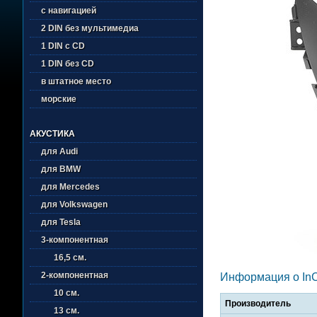
с навигацией
2 DIN без мультимедиа
1 DIN с CD
1 DIN без CD
в штатное место
морские
АКУСТИКА
для Audi
для BMW
для Mercedes
для Volkswagen
для Tesla
3-компонентная
16,5 см.
2-компонентная
Информация о In
10 см.
Производитель
13 см.