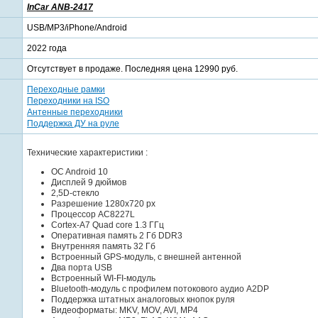
InCar ANB-2417
USB/MP3/iPhone/Android
2022 года
Отсутствует в продаже. Последняя цена 12990 руб.
Переходные рамки
Переходники на ISO
Антенные переходники
Поддержка ДУ на руле
Технические характеристики :
OC Android 10
Дисплей 9 дюймов
2,5D-стекло
Разрешение 1280x720 px
Процессор AC8227L
Cortex-A7 Quad core 1.3 ГГц
Оперативная память 2 Гб DDR3
Внутренняя память 32 Гб
Встроенный GPS-модуль, с внешней антенной
Два порта USB
Встроенный WI-FI-модуль
Bluetooth-модуль с профилем потокового аудио A2DP
Поддержка штатных аналоговых кнопок руля
Видеоформаты: MKV, MOV, AVI, MP4