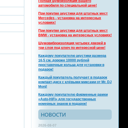
Полная шумоизоляция Вашего
автомобиля по специальной цене!
При покупке акустики для штатных мест
Mercedes - установка на интересных
условиях!
При покупке акустики для штатных мест
BMW - установка на интересных условиях!
Шумовиброизоляция четырех дверей в
три слоя под ключ по интересной цене!
Каждому покупателю акустики размера
16,5 см. дороже 10000 рублей
проставочные кольца для установки в
подарок!
Каждый покупатель получает в подарок
компакт-диск с клёвыми миксами от Mr. DJ
Monj!
Каждому покупателю фирменные рамки
«Auto-HiFi» для государственных
номерных знаков в подарок!
НОВОСТИ
2026-08-07