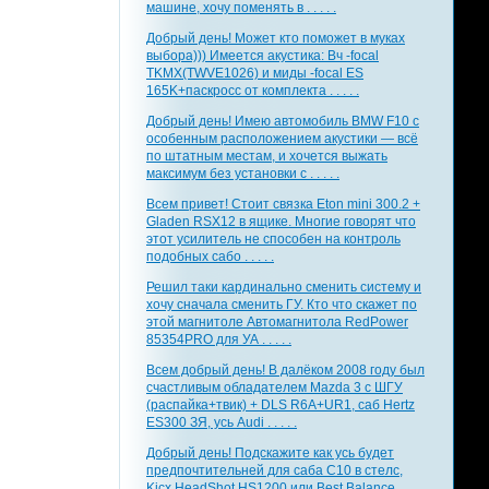
машине, хочу поменять в . . . . .
Добрый день! Может кто поможет в муках
выбора))) Имеется акустика: Вч -focal
TKMX(TWVE1026) и миды -focal ES
165K+паскросс от комплекта . . . . .
Добрый день! Имею автомобиль BMW F10 с
особенным расположением акустики — всё
по штатным местам, и хочется выжать
максимум без установки с . . . . .
Всем привет! Стоит связка Eton mini 300.2 +
Gladen RSX12 в ящике. Многие говорят что
этот усилитель не способен на контроль
подобных сабо . . . . .
Решил таки кардинально сменить систему и
хочу сначала сменить ГУ. Кто что скажет по
этой магнитоле Автомагнитола RedPower
85354PRO для УА . . . . .
Всем добрый день! В далёком 2008 году был
счастливым обладателем Mazda 3 с ШГУ
(распайка+твик) + DLS R6A+UR1, саб Hertz
ES300 ЗЯ, усь Audi . . . . .
Добрый день! Подскажите как усь будет
предпочтительней для саба С10 в стелс,
Kicx HeadShot HS1200 или Best Balance