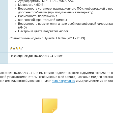
Аудиоформаты: MP3, FLAC, WMA, AAC
Мощность 4x50 Вт
Возможность установки навигационного ПО с информацией о про
дорожных событиях (при подключении к интернету)
Возможность подключения
аналоговой фронтальной камеры
Возможность подключения аналоговой или цифровой камеры зад
(AHD)
Настройка цвета подсветки кнопок
Совместимые модели : Hyundai Elantra (2011 - 2013)
Пока оценок для InCar ANB-2417 нет
ле стоит InCar ANB-2417 и Вы хотите поделиться этим с другими людьми, то
ной у Вас автомагнитолы, своё мнение о её работе, название модели автомо
ше имя или никнейм на наш E-Mail:
auto-hifi@mail.ru
и мы разместим их на это