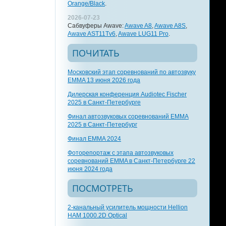
Orange/Black
.
2026-07-23
Сабвуферы Awave:
Awave A8
,
Awave A8S
,
Awave AST11Tv6
,
Awave LUG11 Pro
.
ПОЧИТАТЬ
Московский этап соревнований по автозвуку
EMMA 13 июня 2026 года
Дилерская конференция Audiotec Fischer
2025 в Санкт-Петербурге
Финал автозвуковых соревнований EMMA
2025 в Санкт-Петербург
Финал EMMA 2024
Фоторепортаж с этапа автозвуковых
соревнований EMMA в Санкт-Петербурге 22
июня 2024 года
ПОСМОТРЕТЬ
2-канальный усилитель мощности Hellion
HAM 1000.2D Optical