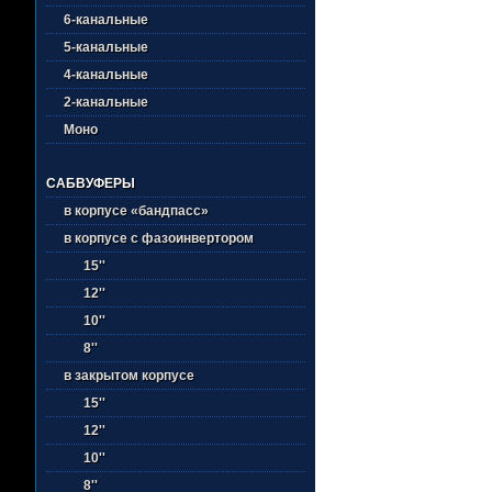
6-канальные
5-канальные
4-канальные
2-канальные
Моно
САБВУФЕРЫ
в корпусе «бандпасс»
в корпусе с фазоинвертором
15''
12''
10''
8''
в закрытом корпусе
15''
12''
10''
8''