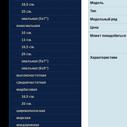
Модель
16,5 см.
Тип
20 см.
овальная (5х7'')
Модельный ряд
коаксиальная
Цена
10 см.
Может понадобиться
13 см.
16,5 см.
20 см.
Характеристики
овальная (5х7'')
овальная (6х9'')
высокочастотная
среднечастотная
мидбасовая
16,5 см.
20 см.
широкополосная
морская
внедорожная