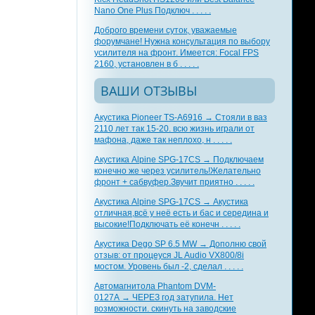
Nano One Plus Подключ . . . . .
Доброго времени суток, уважаемые
форумчане! Нужна консультация по выбору
усилителя на фронт. Имеется: Focal FPS
2160, установлен в б . . . . .
ВАШИ ОТЗЫВЫ
Акустика Pioneer TS-A6916 → Стояли в ваз
2110 лет так 15-20. всю жизнь играли от
мафона, даже так неплохо, н . . . . .
Акустика Alpine SPG-17CS → Подключаем
конечно же через усилитель!Желательно
фронт + сабвуфер.Звучит приятно . . . . .
Акустика Alpine SPG-17CS → Акустика
отличная,всё у неё есть и бас и середина и
высокие!Подключать её конечн . . . . .
Акустика Dego SP 6.5 MW → Дополню свой
отзыв: от процеуся JL Audio VX800/8i
мостом. Уровень был -2, сделал . . . . .
Автомагнитола Phantom DVM-
0127A → ЧЕРЕЗ год затупила. Нет
возможности. скинуть на заводские