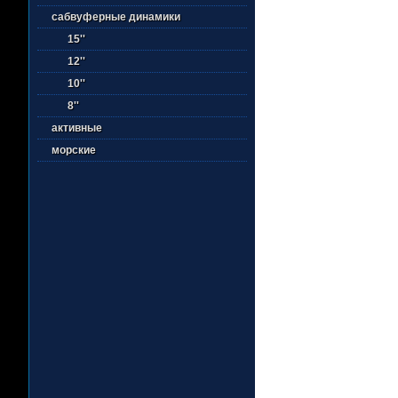
сабвуферные динамики
15''
12''
10''
8''
активные
морские