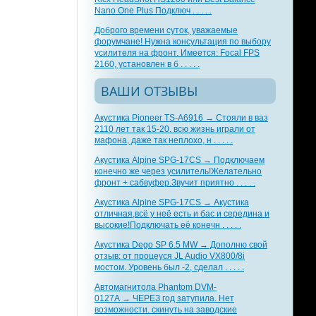
Nano One Plus Подключ . . . . .
Доброго времени суток, уважаемые
форумчане! Нужна консультация по выбору
усилителя на фронт. Имеется: Focal FPS
2160, установлен в б . . . . .
ВАШИ ОТЗЫВЫ
Акустика Pioneer TS-A6916 → Стояли в ваз
2110 лет так 15-20. всю жизнь играли от
мафона, даже так неплохо, н . . . . .
Акустика Alpine SPG-17CS → Подключаем
конечно же через усилитель!Желательно
фронт + сабвуфер.Звучит приятно . . . . .
Акустика Alpine SPG-17CS → Акустика
отличная,всё у неё есть и бас и середина и
высокие!Подключать её конечн . . . . .
Акустика Dego SP 6.5 MW → Дополню свой
отзыв: от процеуся JL Audio VX800/8i
мостом. Уровень был -2, сделал . . . . .
Автомагнитола Phantom DVM-
0127A → ЧЕРЕЗ год затупила. Нет
возможности. скинуть на заводские