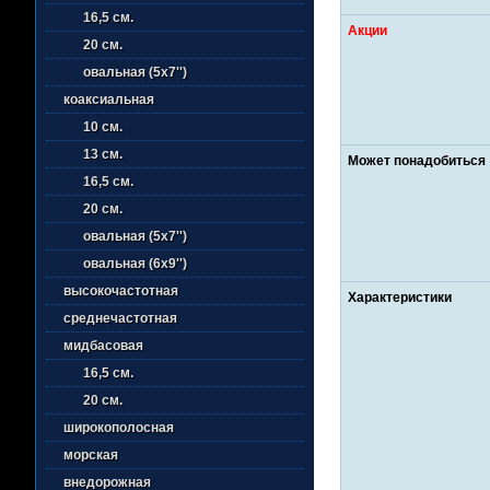
16,5 см.
Акции
20 см.
овальная (5х7'')
коаксиальная
10 см.
13 см.
Может понадобиться
16,5 см.
20 см.
овальная (5х7'')
овальная (6х9'')
высокочастотная
Характеристики
среднечастотная
мидбасовая
16,5 см.
20 см.
широкополосная
морская
внедорожная