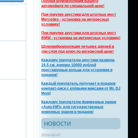
Полная шумоизоляция Вашего
автомобиля по специальной цене!
При покупке акустики для штатных мест
Mercedes - установка на интересных
условиях!
При покупке акустики для штатных мест
BMW - установка на интересных условиях!
Шумовиброизоляция четырех дверей в
три слоя под ключ по интересной цене!
Каждому покупателю акустики размера
16,5 см. дороже 10000 рублей
проставочные кольца для установки в
подарок!
Каждый покупатель получает в подарок
компакт-диск с клёвыми миксами от Mr. DJ
Monj!
Каждому покупателю фирменные рамки
«Auto-HiFi» для государственных
номерных знаков в подарок!
НОВОСТИ
2026-08-07