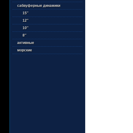
сабвуферные динамики
15''
12''
10''
8''
активные
морские