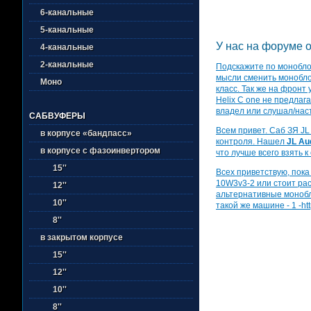
6-канальные
5-канальные
У нас на форуме о
4-канальные
2-канальные
Подскажите по моноблок
мысли сменить моноблок 
Моно
класс. Так же на фронт
Helix C one не предлаг
владел или слушал/нас
САБВУФЕРЫ
Всем привет. Саб ЗЯ JL 
в корпусе «бандпасс»
контроля. Нашел
JL Au
в корпусе с фазоинвертором
что лучше всего взять к 
15''
Всех приветствую, пока
10W3v3-2 или стоит ра
12''
альтернативные моноблок
10''
такой же машине - 1 -ht
8''
в закрытом корпусе
15''
12''
10''
8''