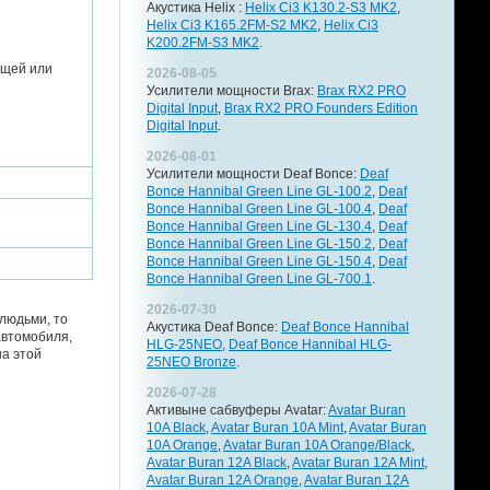
Акустика Helix :
Helix Ci3 K130.2-S3 MK2
,
Helix Ci3 K165.2FM-S2 MK2
,
Helix Ci3
K200.2FM-S3 MK2
.
ющей или
2026-08-05
Усилители мощности Brax:
Brax RX2 PRO
Digital Input
,
Brax RX2 PRO Founders Edition
Digital Input
.
2026-08-01
Усилители мощности Deaf Bonce:
Deaf
Bonce Hannibal Green Line GL-100.2
,
Deaf
Bonce Hannibal Green Line GL-100.4
,
Deaf
Bonce Hannibal Green Line GL-130.4
,
Deaf
Bonce Hannibal Green Line GL-150.2
,
Deaf
Bonce Hannibal Green Line GL-150.4
,
Deaf
Bonce Hannibal Green Line GL-700.1
.
2026-07-30
 людьми, то
Акустика Deaf Bonce:
Deaf Bonce Hannibal
автомобиля,
HLG-25NEO
,
Deaf Bonce Hannibal HLG-
на этой
25NEO Bronze
.
2026-07-28
Активыне сабвуферы Avatar:
Avatar Buran
10A Black
,
Avatar Buran 10A Mint
,
Avatar Buran
10A Orange
,
Avatar Buran 10A Orange/Black
,
Avatar Buran 12A Black
,
Avatar Buran 12A Mint
,
Avatar Buran 12A Orange
,
Avatar Buran 12A