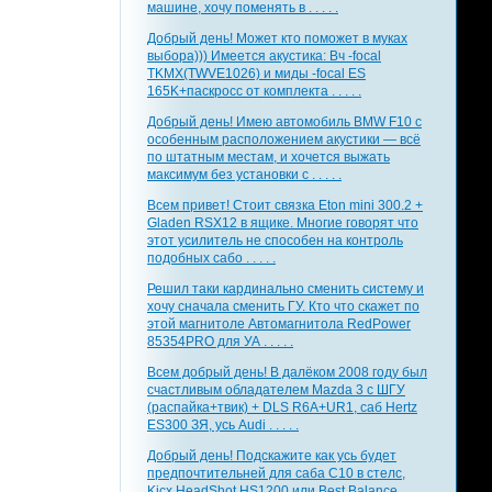
машине, хочу поменять в . . . . .
Добрый день! Может кто поможет в муках
выбора))) Имеется акустика: Вч -focal
TKMX(TWVE1026) и миды -focal ES
165K+паскросс от комплекта . . . . .
Добрый день! Имею автомобиль BMW F10 с
особенным расположением акустики — всё
по штатным местам, и хочется выжать
максимум без установки с . . . . .
Всем привет! Стоит связка Eton mini 300.2 +
Gladen RSX12 в ящике. Многие говорят что
этот усилитель не способен на контроль
подобных сабо . . . . .
Решил таки кардинально сменить систему и
хочу сначала сменить ГУ. Кто что скажет по
этой магнитоле Автомагнитола RedPower
85354PRO для УА . . . . .
Всем добрый день! В далёком 2008 году был
счастливым обладателем Mazda 3 с ШГУ
(распайка+твик) + DLS R6A+UR1, саб Hertz
ES300 ЗЯ, усь Audi . . . . .
Добрый день! Подскажите как усь будет
предпочтительней для саба С10 в стелс,
Kicx HeadShot HS1200 или Best Balance