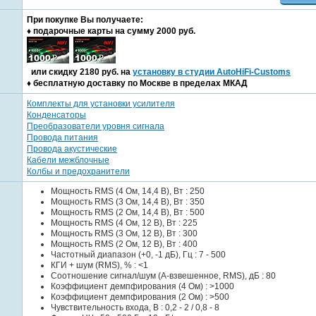
При покупке Вы получаете:
♦ подарочные карты на сумму 2000 руб.
или cкидку 2180 руб. на
установку в студии AutoHiFi-Customs
♦ бесплатную доставку по Москве в пределах МКАД
Комплекты для установки усилителя
Конденсаторы
Преобразователи уровня сигнала
Провода питания
Провода акустические
Кабели межблочные
Колбы и предохранители
Мощность RMS (4 Ом, 14,4 В), Вт : 250
Мощность RMS (3 Ом, 14,4 В), Вт : 350
Мощность RMS (2 Ом, 14,4 В), Вт : 500
Мощность RMS (4 Ом, 12 В), Вт : 225
Мощность RMS (3 Ом, 12 В), Вт : 300
Мощность RMS (2 Ом, 12 В), Вт : 400
Частотный диапазон (+0, -1 дБ), Гц : 7 - 500
КГИ + шум (RMS), % : <1
Соотношение сигнал/шум (А-взвешенное, RMS), дБ : 80
Коэффициент демпфирования (4 Ом) : >1000
Коэффициент демпфирования (2 Ом) : >500
Чувствительность входа, В : 0,2 - 2 / 0,8 - 8