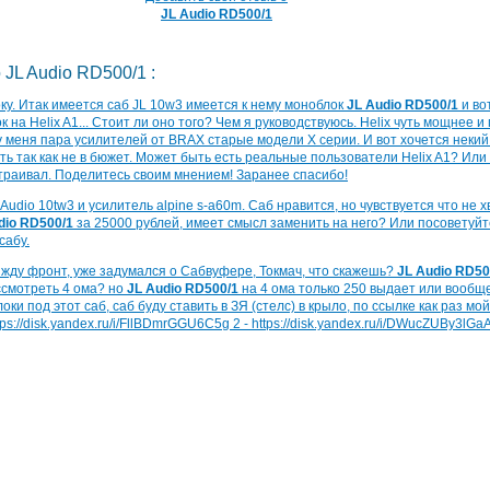
JL Audio RD500/1
 JL Audio RD500/1 :
у. Итак имеется саб JL 10w3 имеется к нему моноблок
JL Audio RD500/1
и во
на Helix A1... Стоит ли оно того? Чем я руководствуюсь. Helix чуть мощнее и
 у меня пара усилителей от BRAX старые модели X серии. И вот хочется некий
ать так как не в бюжет. Может быть есть реальные пользователи Helix A1? Или
траивал. Поделитесь своим мнением! Заранее спасибо!
Audio 10tw3 и усилитель alpine s-a60m. Саб нравится, но чувствуется что не 
dio RD500/1
за 25000 рублей, имеет смысл заменить на него? Или посоветуй
сабу.
 жду фронт, уже задумался о Сабвуфере, Токмач, что скажешь?
JL Audio RD50
ссмотреть 4 ома? но
JL Audio RD500/1
на 4 ома только 250 выдает или вообщ
и под этот саб, саб буду ставить в ЗЯ (стелс) в крыло, по ссылке как раз мо
tps://disk.yandex.ru/i/FllBDmrGGU6C5g 2 - https://disk.yandex.ru/i/DWucZUBy3lGa