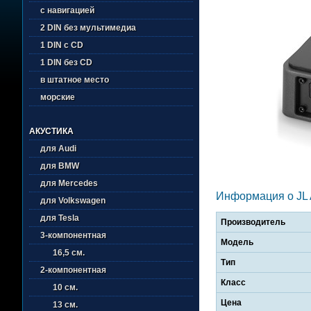
с навигацией
2 DIN без мультимедиа
1 DIN с CD
1 DIN без CD
в штатное место
морские
АКУСТИКА
для Audi
для BMW
для Mercedes
Информация о JL 
для Volkswagen
для Tesla
Производитель
3-компонентная
Модель
16,5 см.
Тип
2-компонентная
Класс
10 см.
Цена
13 см.