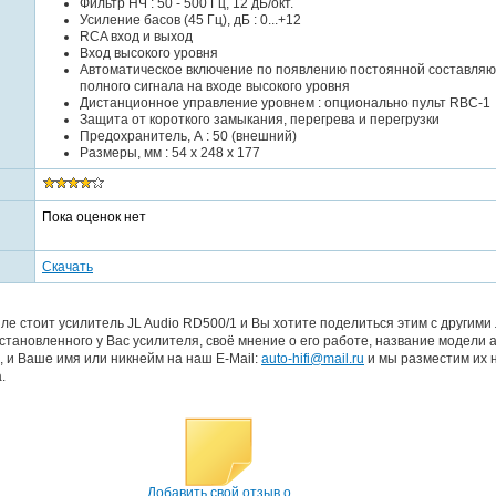
Фильтр НЧ : 50 - 500 Гц, 12 дБ/окт.
Усиление басов (45 Гц), дБ : 0...+12
RCA вход и выход
Вход высокого уровня
Автоматическое включение по появлению постоянной составля
полного сигнала на входе высокого уровня
Дистанционное управление уровнем : опционально пульт RBC-1
Защита от короткого замыкания, перегрева и перегрузки
Предохранитель, А : 50 (внешний)
Размеры, мм : 54 x 248 x 177
Пока оценок нет
Скачать
е стоит усилитель JL Audio RD500/1 и Вы хотите поделиться этим с другими
тановленного у Вас усилителя, своё мнение о его работе, название модели 
, и Ваше имя или никнейм на наш E-Mail:
auto-hifi@mail.ru
и мы разместим их 
.
Добавить свой отзыв о