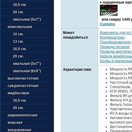
♦ подарочные кар
16,5 см.
20 см.
или cкидку 1440 
овальная (5х7'')
Customs
коаксиальная
Может
Комплекты для уст
10 см.
понадобиться
Конденсаторы
13 см.
Преобразователи 
Провода питания
16,5 см.
Провода акустичес
Кабели межблочн
20 см.
Колбы и предохра
овальная (5х7'')
Мощность RMS 
Характеристики
овальная (6х9'')
Мощность RMS
Мощность RMS
высокочастотная
Частотный ди
среднечастотная
Сигнал/шум, 
КГИ (RMS), %
мидбасовая
Фильтр ВЧ для
Фильтр НЧ дл
16,5 см.
Фильтр Subso
20 см.
Чувствительно
RCA-входы вы
широкополосная
Автоматическ
высокого ур
морская
Дистанционн
внедорожная
Переключате