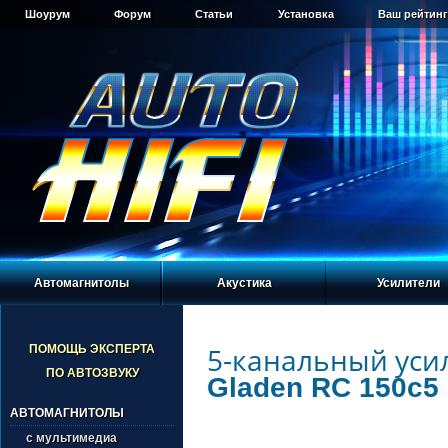
Шоурум
Форум
Статьи
Установка
Ваш рейтинг
Автомагнитолы
Акустика
Усилители
5-канальный уси
ПОМОЩЬ ЭКСПЕРТА
ПО АВТОЗВУКУ
Gladen RC 150c5
АВТОМАГНИТОЛЫ
с мультимедиа