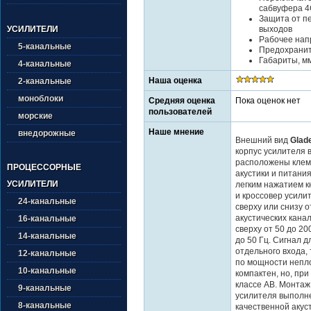
сабвуфера 4
Защита от пе
выходов
УСИЛИТЕЛИ
Рабочее напр
5-канальные
Предохраните
Габариты, мм 
4-канальные
Наша оценка
2-канальные
моноблоки
Средняя оценка
Пока оценок нет
пользователей
морские
Наше мнение
внедорожные
Внешний вид
Glad
корпус усилителя 
расположены клем
ПРОЦЕССОРНЫЕ
акустики и питани
УСИЛИТЕЛИ
легким нажатием к
и кроссовер усили
24-канальные
сверху или снизу 
акустических кана
16-канальные
сверху от 50 до 20
14-канальные
до 50 Гц. Сигнал д
отдельного входа, 
12-канальные
по мощности непло
10-канальные
компактен, но, при
классе AB. Монтаж
9-канальные
усилителя выполн
8-канальные
качественной акус