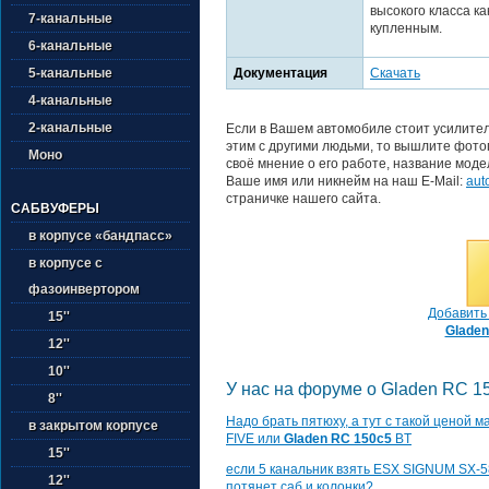
высокого класса ка
7-канальные
купленным.
6-канальные
Документация
Скачать
5-канальные
4-канальные
2-канальные
Если в Вашем автомобиле стоит усилител
этим с другими людьми, то вышлите фото
Моно
своё мнение о его работе, название моде
Ваше имя или никнейм на наш E-Mail:
aut
страничке нашего сайта.
САБВУФЕРЫ
в корпусе «бандпасс»
в корпусе с
фазоинвертором
Добавить 
15''
Gladen
12''
10''
У нас на форуме о Gladen RC 15
8''
Надо брать пятюху, а тут с такой ценой 
в закрытом корпусе
FIVE или
Gladen RC 150c5
BT
15''
если 5 канальник взять ESX SIGNUM SX-
12''
потянет саб и колонки?