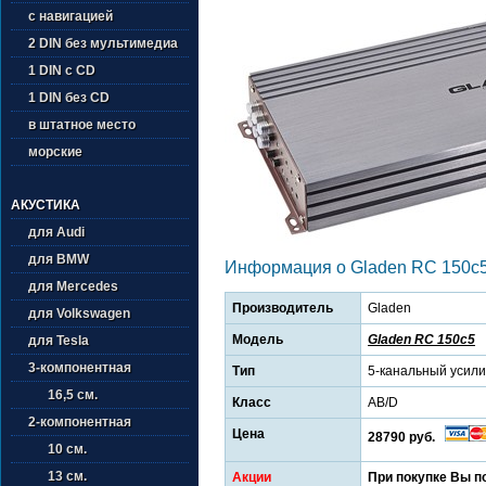
с навигацией
2 DIN без мультимедиа
1 DIN с CD
1 DIN без CD
в штатное место
морские
АКУСТИКА
для Audi
для BMW
Информация о Gladen RC 150c
для Mercedes
Производитель
Gladen
для Volkswagen
Модель
Gladen RC 150c5
для Tesla
3-компонентная
Тип
5-канальный усил
16,5 см.
Класс
AB/D
2-компонентная
Цена
28790 руб.
10 см.
13 см.
Акции
При покупке Вы п