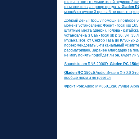
отлично поет от усилителей аудисон 2.за
от магнитолы,а проще продать.
Gladen R
моноблок лучше 3.про саб не понятно,ко
Добрый день! Прошу помощи в подборе у
момент установлено: Фронт - focal iss 165,
штатные места (двери). Голова - китайска
установлена :) Саб - focal sb p 30, ЗЯ, 35
Музыка: все, от Сектор Газа до Клубных д
порекомендовать 5-ти канальный усилител
рассматриваю. Заранее благодарю за пом
не могу понять подойдёт ли он, будет ли 
Soundstream RN5.2000D,
Gladen RC 150c
Gladen RC 150c5
Audio System X-80.6 Это
вообще норм и не греется
Фронт Polk Audio MM6501,саб лучше Alpi