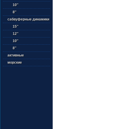
10''
8''
сабвуферные динамики
15''
12''
10''
8''
активные
морские