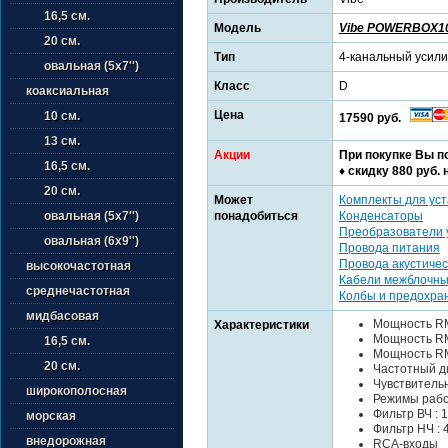
16,5 см.
Модель
Vibe POWERBOX10
20 см.
Тип
4-канальный усил
овальная (5х7'')
Класс
D
коаксиальная
Цена
10 см.
17590 руб.
13 см.
Акции
При покупке Вы п
16,5 см.
♦ cкидку 880 руб. 
20 см.
Может
Комплекты для уст
понадобиться
Конденсаторы
овальная (5х7'')
Преобразователи 
овальная (6х9'')
Провода питания
Провода акустичес
высокочастотная
Кабели межблочн
среднечастотная
Колбы и предохра
мидбасовая
Мощность RMS
Характеристики
Мощность RMS
16,5 см.
Мощность RMS
20 см.
Частотный ди
Чувствительно
широкополосная
Режимы работ
Фильтр ВЧ : 1
морская
Фильтр НЧ : 4
внедорожная
RCA-входы