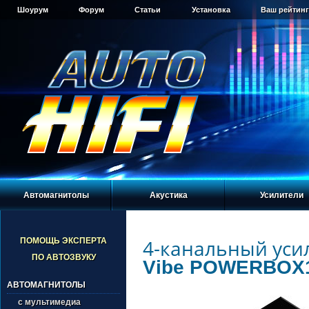
Шоурум
Форум
Статьи
Установка
Ваш рейтинг
Автомагнитолы
Акустика
Усилители
4-канальный уси
ПОМОЩЬ ЭКСПЕРТА
ПО АВТОЗВУКУ
Vibe POWERBOX1
АВТОМАГНИТОЛЫ
с мультимедиа