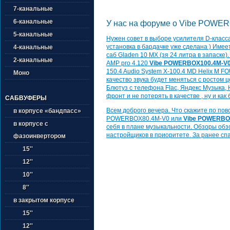
7-канальные
6-канальные
У нас на форуме о Vibe POWER
5-канальные
Нужен совет в выборе усилителя D-класса.
установка в бардачке уже сделана ) Имеет
4-канальные
саб Gladen 10 MX (зя 24 литра в запаске)
2-канальные
AMP pro 4.120
Vibe POWERBOX100.4M-V
150.4 Audio System X-100.4 MD Helix M F
Моно
качество звука будет меняться с ростом ц
Блютуз с телефона Flac, Яндекс Музыка, 
фронт и не потерять в качестве , ну и как 
САБВУФЕРЫ
Всем доброго вечера. Что скажите по пов
в корпусе «бандпасс»
POWERBOX80.4M-V0 или
Vibe POWERBO
в корпусе с
себя в плане музыкальности. Обзоры обз
настройщиков в приоритете. За ранее сп
фазоинвертором
15''
12''
10''
8''
в закрытом корпусе
15''
12''