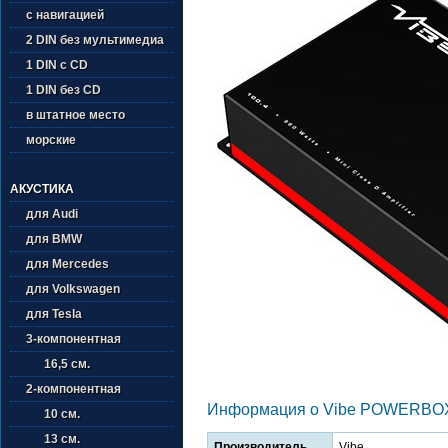
с навигацией
2 DIN без мультимедиа
1 DIN с CD
1 DIN без CD
в штатное место
морские
АКУСТИКА
для Audi
для BMW
для Mercedes
для Volkswagen
для Tesla
3-компонентная
16,5 см.
2-компонентная
Информация о Vibe POWERBO
10 см.
13 см.
Производитель
Vibe