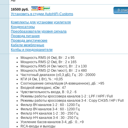
AB
16500 руб.
Установить в студии AutoHiFi-Customs
Комплекты для установки усилителя
Конденсаторы
Преобразователи уровня сигнала
Провода питания
Провода акустические
Кабели межблочные
Колбы и предохранители
Мощность RMS (4 Ом), Вт : 2 x 95
Мощность RMS (2 Ом), Вт : 2 x 165
Мощность RMS (4 Ом / мост), Вт : 2 x 130
Мощность RMS (2 Ом / мост), Вт : 2 x 480
Частотный диапазон (±0,3 дБ), Гц : 20 - 20000
КГИ (4 Ом, 1 Вт), % : <0,05
Соотношение сигнал/шум (A-взвешенное), дБ : >95
Входной импеданс, кОм : 47
Чувствительность входа, В : 0,2 - 6
Режимы работы кроссовера каналов 1-2 : LPF / HPF / Full
Режимы работы кроссовера каналов 3-4 : Copy CH3/5 / HP / Full
Фильтр ВЧ каналов 1-2 : 60 - 1200 Гц
Фильтр ВЧ каналов 3-4 : 60 - 1200 Гц
Фильтр НЧ каналов 1-2 : 30 - 250 Гц
Фильтр НЧ каналов 3-4 : 30 - 250 Гц
Усиление басов каналов 3-4, дБ : 0...+9
RCA-входы и выходы