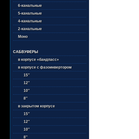
6-канальные
5-канальные
4-канальные
2-канальные
Моно
САБВУФЕРЫ
в корпусе «бандпасс»
в корпусе с фазоинвертором
15''
12''
10''
8''
в закрытом корпусе
15''
12''
10''
8''