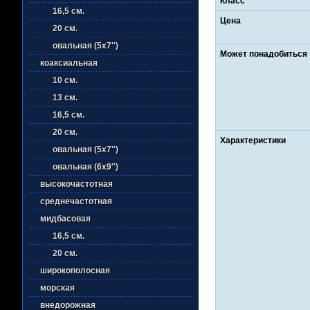
Класс
16,5 см.
Цена
20 см.
овальная (5х7'')
Может понадобиться
коаксиальная
10 см.
13 см.
16,5 см.
20 см.
Характеристики
овальная (5х7'')
овальная (6х9'')
высокочастотная
среднечастотная
мидбасовая
16,5 см.
20 см.
широкополосная
морская
внедорожная