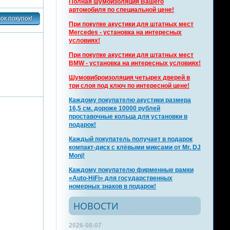
Полная шумоизоляция Вашего
автомобиля по специальной цене!
При покупке акустики для штатных мест
Mercedes - установка на интересных
условиях!
При покупке акустики для штатных мест
BMW - установка на интересных условиях!
Шумовиброизоляция четырех дверей в
три слоя под ключ по интересной цене!
Каждому покупателю акустики размера
16,5 см. дороже 10000 рублей
проставочные кольца для установки в
подарок!
Каждый покупатель получает в подарок
компакт-диск с клёвыми миксами от Mr. DJ
Monj!
Каждому покупателю фирменные рамки
«Auto-HiFi» для государственных
номерных знаков в подарок!
НОВОСТИ
2026-08-07