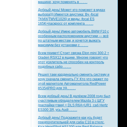
машине, хочу поменять в . . . . .
Добрый день! Может кто поможет в муках
выбора))) Имеется акустика: Вч -focal
TKMX(TWVE1026) и миды -focal ES
165K+паскросс от комплекта . . . . .
Добрый день! Имею автомобиль BMW F10 с
особенным расположением акустики — всё
по штатным местам, и хочется выжать
максимум без установки с . . . . .
Всем привет! Стоит связка Eton mini 300.2 +
Gladen RSX12 в ящике. Многие говорят что
этот усилитель не способен на контроль
подобных сабо . . . . .
Решил таки кардинально сменить систему и
хочу сначала сменить ГУ. Кто что скажет по
этой магнитоле Автомагнитола RedPower
85354PRO для УА . . . . .
Всем добрый день! В далёком 2008 году был
счастливым обладателем Mazda 3 с ШГУ
(распайка+твик) + DLS R6A+UR1, саб Hertz
ES300 ЗЯ, усь Audi . . . . .
Добрый день! Подскажите как усь будет
предпочтительней для саба С10 в стелс,
Kicx HeadShot HS1200 или Best Balance