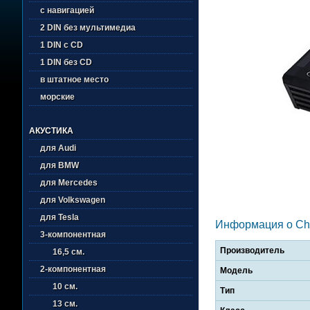
с навигацией
2 DIN без мультимедиа
1 DIN с CD
1 DIN без CD
в штатное место
морские
АКУСТИКА
для Audi
для BMW
для Mercedes
для Volkswagen
для Tesla
Информация о Cha
3-компонентная
Производитель
16,5 см.
2-компонентная
Модель
10 см.
Тип
13 см.