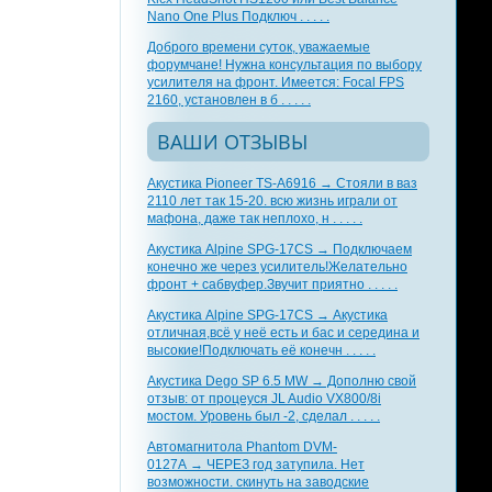
Nano One Plus Подключ . . . . .
Доброго времени суток, уважаемые
форумчане! Нужна консультация по выбору
усилителя на фронт. Имеется: Focal FPS
2160, установлен в б . . . . .
ВАШИ ОТЗЫВЫ
Акустика Pioneer TS-A6916 → Стояли в ваз
2110 лет так 15-20. всю жизнь играли от
мафона, даже так неплохо, н . . . . .
Акустика Alpine SPG-17CS → Подключаем
конечно же через усилитель!Желательно
фронт + сабвуфер.Звучит приятно . . . . .
Акустика Alpine SPG-17CS → Акустика
отличная,всё у неё есть и бас и середина и
высокие!Подключать её конечн . . . . .
Акустика Dego SP 6.5 MW → Дополню свой
отзыв: от процеуся JL Audio VX800/8i
мостом. Уровень был -2, сделал . . . . .
Автомагнитола Phantom DVM-
0127A → ЧЕРЕЗ год затупила. Нет
возможности. скинуть на заводские