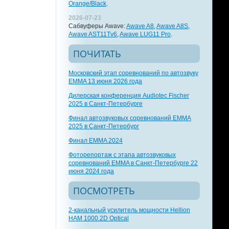
Orange/Black
.
2026-07-23
Сабвуферы Awave:
Awave A8
,
Awave A8S
,
Awave AST11Tv6
,
Awave LUG11 Pro
.
ПОЧИТАТЬ
Московский этап соревнований по автозвуку
EMMA 13 июня 2026 года
Дилерская конференция Audiotec Fischer
2025 в Санкт-Петербурге
Финал автозвуковых соревнований EMMA
2025 в Санкт-Петербург
Финал EMMA 2024
Фоторепортаж с этапа автозвуковых
соревнований EMMA в Санкт-Петербурге 22
июня 2024 года
ПОСМОТРЕТЬ
2-канальный усилитель мощности Hellion
HAM 1000.2D Optical