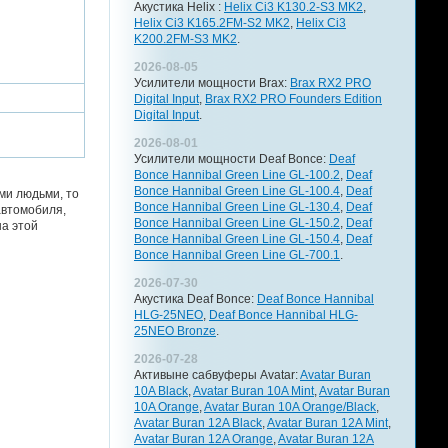
Акустика Helix :
Helix Ci3 K130.2-S3 MK2
,
Helix Ci3 K165.2FM-S2 MK2
,
Helix Ci3
K200.2FM-S3 MK2
.
2026-08-05
Усилители мощности Brax:
Brax RX2 PRO
Digital Input
,
Brax RX2 PRO Founders Edition
Digital Input
.
2026-08-01
Усилители мощности Deaf Bonce:
Deaf
Bonce Hannibal Green Line GL-100.2
,
Deaf
Bonce Hannibal Green Line GL-100.4
,
Deaf
ми людьми, то
Bonce Hannibal Green Line GL-130.4
,
Deaf
автомобиля,
Bonce Hannibal Green Line GL-150.2
,
Deaf
на этой
Bonce Hannibal Green Line GL-150.4
,
Deaf
Bonce Hannibal Green Line GL-700.1
.
2026-07-30
Акустика Deaf Bonce:
Deaf Bonce Hannibal
HLG-25NEO
,
Deaf Bonce Hannibal HLG-
25NEO Bronze
.
2026-07-28
Активыне сабвуферы Avatar:
Avatar Buran
10A Black
,
Avatar Buran 10A Mint
,
Avatar Buran
10A Orange
,
Avatar Buran 10A Orange/Black
,
Avatar Buran 12A Black
,
Avatar Buran 12A Mint
,
Avatar Buran 12A Orange
,
Avatar Buran 12A