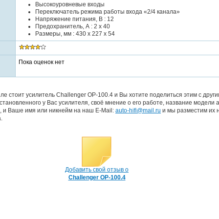
Высокоуровневые входы
Переключатель режима работы входа «2/4 канала»
Напряжение питания, В : 12
Предохранитель, А : 2 x 40
Размеры, мм : 430 x 227 x 54
Пока оценок нет
е стоит усилитель Challenger OP-100.4 и Вы хотите поделиться этим с други
тановленного у Вас усилителя, своё мнение о его работе, название модели 
, и Ваше имя или никнейм на наш E-Mail:
auto-hifi@mail.ru
и мы разместим их 
.
Добавить свой отзыв о
Challenger OP-100.4