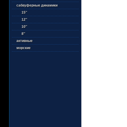
сабвуферные динамики
15''
12''
10''
8''
активные
морские