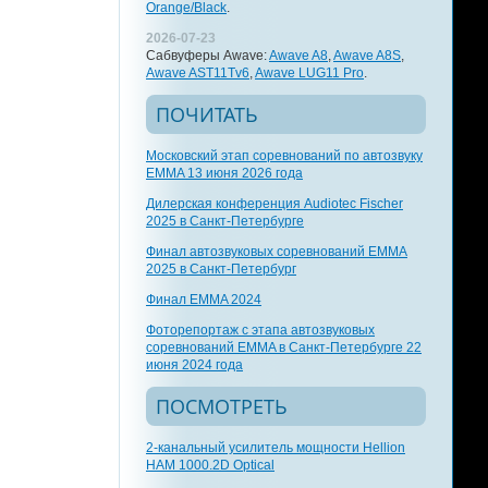
Orange/Black
.
2026-07-23
Сабвуферы Awave:
Awave A8
,
Awave A8S
,
Awave AST11Tv6
,
Awave LUG11 Pro
.
ПОЧИТАТЬ
Московский этап соревнований по автозвуку
EMMA 13 июня 2026 года
Дилерская конференция Audiotec Fischer
2025 в Санкт-Петербурге
Финал автозвуковых соревнований EMMA
2025 в Санкт-Петербург
Финал EMMA 2024
Фоторепортаж с этапа автозвуковых
соревнований EMMA в Санкт-Петербурге 22
июня 2024 года
ПОСМОТРЕТЬ
2-канальный усилитель мощности Hellion
HAM 1000.2D Optical