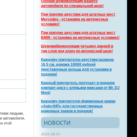
Полная шумоизоляция Вашего
автомобиля по специальной цене!
При покупке акустики для штатных мест
Mercedes - установка на интересных
условиях!
При покупке акустики для штатных мест
BMW - установка на интересных условиях!
Шумовиброизоляция четырех дверей в
три слоя под ключ по интересной цене!
Каждому покупателю акустики размера
16,5 см. дороже 10000 рублей
проставочные кольца для установки в
подарок!
Каждый покупатель получает в подарок
компакт-диск с клёвыми миксами от Mr. DJ
Monj!
Каждому покупателю фирменные рамки
«Auto-HiFi» для государственных
номерных знаков в подарок!
угими людьми,
ли автомобиля,
НОВОСТИ
на этой
2026-08-07