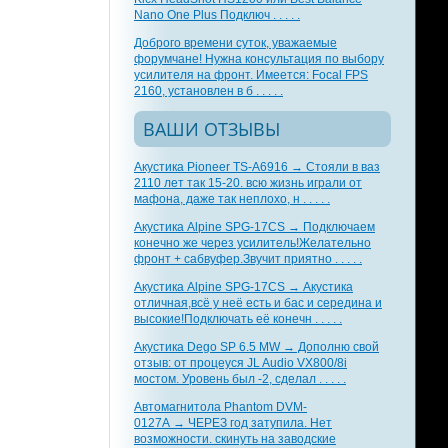
Nano One Plus Подключ . . . . .
Доброго времени суток, уважаемые
форумчане! Нужна консультация по выбору
усилителя на фронт. Имеется: Focal FPS
2160, установлен в б . . . . .
ВАШИ ОТЗЫВЫ
Акустика Pioneer TS-A6916 → Стояли в ваз
2110 лет так 15-20. всю жизнь играли от
мафона, даже так неплохо, н . . . . .
Акустика Alpine SPG-17CS → Подключаем
конечно же через усилитель!Желательно
фронт + сабвуфер.Звучит приятно . . . . .
Акустика Alpine SPG-17CS → Акустика
отличная,всё у неё есть и бас и середина и
высокие!Подключать её конечн . . . . .
Акустика Dego SP 6.5 MW → Дополню свой
отзыв: от процеуся JL Audio VX800/8i
мостом. Уровень был -2, сделал . . . . .
Автомагнитола Phantom DVM-
0127A → ЧЕРЕЗ год затупила. Нет
возможности. скинуть на заводские