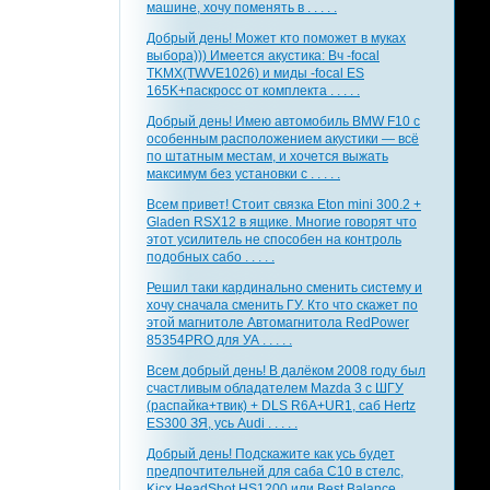
машине, хочу поменять в . . . . .
Добрый день! Может кто поможет в муках
выбора))) Имеется акустика: Вч -focal
TKMX(TWVE1026) и миды -focal ES
165K+паскросс от комплекта . . . . .
Добрый день! Имею автомобиль BMW F10 с
особенным расположением акустики — всё
по штатным местам, и хочется выжать
максимум без установки с . . . . .
Всем привет! Стоит связка Eton mini 300.2 +
Gladen RSX12 в ящике. Многие говорят что
этот усилитель не способен на контроль
подобных сабо . . . . .
Решил таки кардинально сменить систему и
хочу сначала сменить ГУ. Кто что скажет по
этой магнитоле Автомагнитола RedPower
85354PRO для УА . . . . .
Всем добрый день! В далёком 2008 году был
счастливым обладателем Mazda 3 с ШГУ
(распайка+твик) + DLS R6A+UR1, саб Hertz
ES300 ЗЯ, усь Audi . . . . .
Добрый день! Подскажите как усь будет
предпочтительней для саба С10 в стелс,
Kicx HeadShot HS1200 или Best Balance