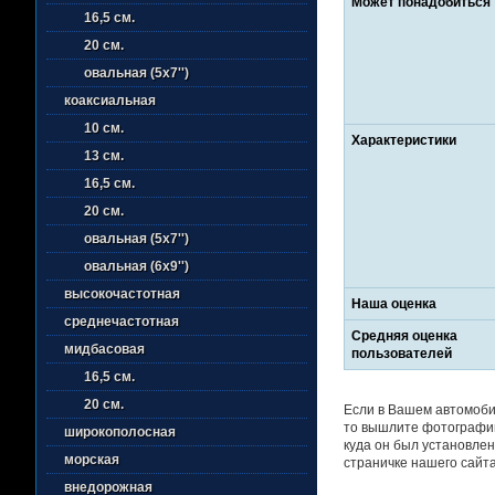
Может понадобиться
16,5 см.
20 см.
овальная (5х7'')
коаксиальная
10 см.
Характеристики
13 см.
16,5 см.
20 см.
овальная (5х7'')
овальная (6х9'')
высокочастотная
Наша оценка
среднечастотная
Средняя оценка
мидбасовая
пользователей
16,5 см.
20 см.
Если в Вашем автомобил
то вышлите фотографии
широкополосная
куда он был установлен
морская
страничке нашего сайта
внедорожная