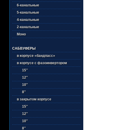
6-канальные
5-канальные
4-канальные
2-канальные
Моно
САБВУФЕРЫ
в корпусе «бандпасс»
в корпусе с фазоинвертором
15''
12''
10''
8''
в закрытом корпусе
15''
12''
10''
8''