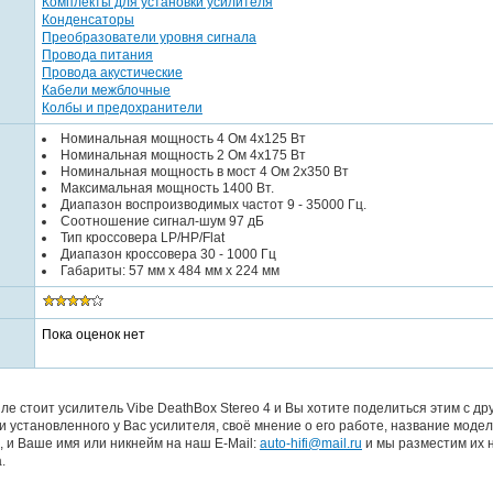
Комплекты для установки усилителя
Конденсаторы
Преобразователи уровня сигнала
Провода питания
Провода акустические
Кабели межблочные
Колбы и предохранители
Номинальная мощность 4 Ом 4x125 Вт
Номинальная мощность 2 Ом 4x175 Вт
Номинальная мощность в мост 4 Ом 2x350 Вт
Максимальная мощность 1400 Вт.
Диапазон воспроизводимых частот 9 - 35000 Гц.
Соотношение сигнал-шум 97 дБ
Тип кроссовера LP/HP/Flat
Диапазон кроссовера 30 - 1000 Гц
Габариты: 57 мм х 484 мм х 224 мм
Пока оценок нет
е стоит усилитель Vibe DeathBox Stereo 4 и Вы хотите поделиться этим с др
 установленного у Вас усилителя, своё мнение о его работе, название моде
, и Ваше имя или никнейм на наш E-Mail:
auto-hifi@mail.ru
и мы разместим их 
.