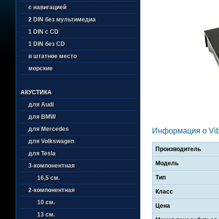
с навигацией
2 DIN без мультимедиа
1 DIN с CD
1 DIN без CD
в штатное место
морские
АКУСТИКА
для Audi
для BMW
для Mercedes
Информация о Vib
для Volkswagen
Производитель
для Tesla
Модель
3-компонентная
Тип
16,5 см.
2-компонентная
Класс
10 см.
Цена
13 см.