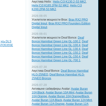
Акустика Helix :
Helix Ci3 K130.2-S3 MK2
,
Helix Ci3 K165.2FM-S2 MK2
,
Helix Ci3
K200.2FM-S3 MK2
.
2026-08-05
Усилители мощности Brax:
Brax RX2 PRO
Digital Input
,
Brax RX2 PRO Founders Edition
Digital Input
.
2026-08-01
Усилители мощности Deaf Bonce:
Deaf
Bonce Hannibal Green Line GL-100.2
,
Deaf
 усь DLS
Bonce Hannibal Green Line GL-100.4
,
Deaf
 GTO5355E
Bonce Hannibal Green Line GL-130.4
,
Deaf
Bonce Hannibal Green Line GL-150.2
,
Deaf
Bonce Hannibal Green Line GL-150.4
,
Deaf
Bonce Hannibal Green Line GL-700.1
.
2026-07-30
Акустика Deaf Bonce:
Deaf Bonce Hannibal
HLG-25NEO
,
Deaf Bonce Hannibal HLG-
25NEO Bronze
.
2026-07-28
Активыне сабвуферы Avatar:
Avatar Buran
10A Black
,
Avatar Buran 10A Mint
,
Avatar Buran
10A Orange
,
Avatar Buran 10A Orange/Black
,
Avatar Buran 12A Black
,
Avatar Buran 12A Mint
,
Avatar Buran 12A Orange
,
Avatar Buran 12A