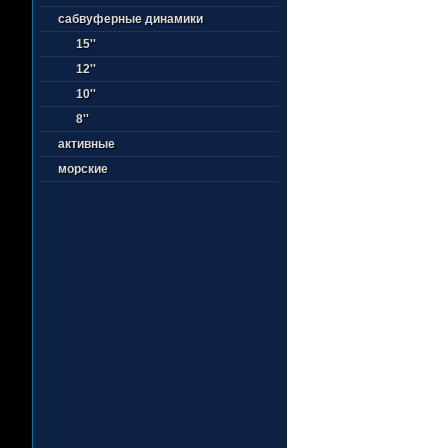
сабвуферные динамики
15''
12''
10''
8''
активные
морские