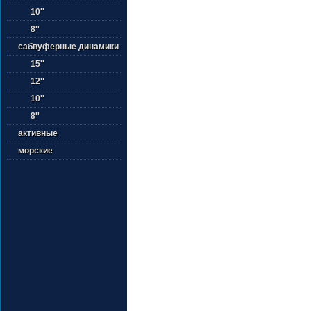
10''
8''
сабвуферные динамики
15''
12''
10''
8''
активные
морские