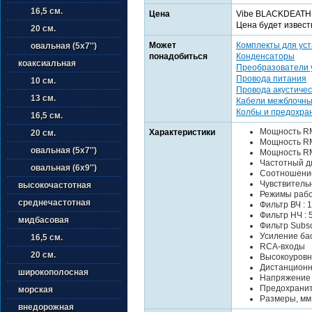
16,5 см.
Цена
Vibe BLACKDEATHM
Цена будет извест
20 см.
Может
Комплекты для уст
овальная (5х7'')
понадобиться
Конденсаторы
коаксиальная
Преобразователи 
Провода питания
10 см.
Провода акустичес
13 см.
Кабели межблочн
Колбы и предохра
16,5 см.
Мощность RMS
Характеристики
20 см.
Мощность RMS
овальная (5х7'')
Мощность RMS
Частотный ди
овальная (6х9'')
Соотношение 
Чувствительно
высокочастотная
Режимы работ
среднечастотная
Фильтр ВЧ : 1
Фильтр НЧ : 5
мидбасовая
Фильтр Subson
Усиление басо
16,5 см.
RCA-входы
20 см.
Высокоуровн
Дистанционн
широкополосная
Напряжение п
Предохраните
морская
Размеры, мм 
внедорожная