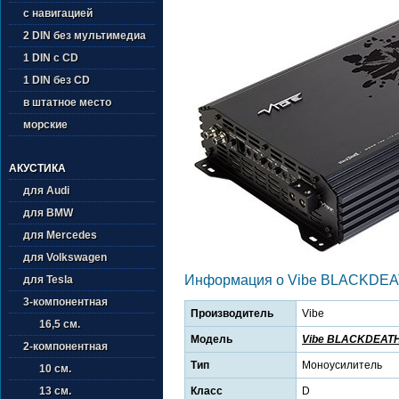
с навигацией
2 DIN без мультимедиа
1 DIN с CD
1 DIN без CD
в штатное место
морские
АКУСТИКА
для Audi
для BMW
для Mercedes
для Volkswagen
Информация о Vibe BLACKDE
для Tesla
3-компонентная
Производитель
Vibe
16,5 см.
Модель
Vibe BLACKDEAT
2-компонентная
Тип
Моноусилитель
10 см.
Класс
D
13 см.