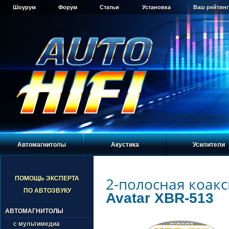
Шоурум
Форум
Статьи
Установка
Ваш рейтинг
Автомагнитолы
Акустика
Усилители
2-полосная коакс
ПОМОЩЬ ЭКСПЕРТА
ПО АВТОЗВУКУ
Avatar XBR-513
АВТОМАГНИТОЛЫ
с мультимедиа