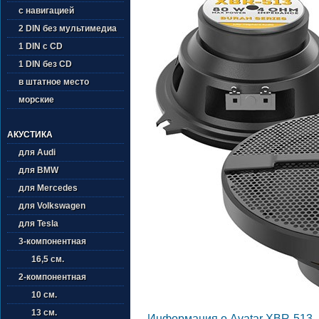
с навигацией
2 DIN без мультимедиа
1 DIN с CD
1 DIN без CD
в штатное место
морские
АКУСТИКА
для Audi
для BMW
для Mercedes
для Volkswagen
для Tesla
3-компонентная
16,5 см.
2-компонентная
10 см.
13 см.
Информация о Avatar XBR-513