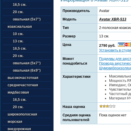
16,5 см.
Производитель
Avatar
20 см.
Модель
Avatar XBR-513
овальная (5х7'')
коаксиальная
Тип
2-полосная коакси
10 см.
Размер
13 см.
13 см.
Цена
2790 руб.
16,5 см.
Установить в студи
20 см.
Может
Подиумы для акус
овальная (5х7'')
понадобиться
Провода акустичес
Шумовиброизоляц
овальная (6х9'')
Максимальная
Характеристики
высокочастотная
Мощность RM
Импеданс, Ом
среднечастотная
Чувствительн
мидбасовая
Частотный ди
Материал НЧ
16,5 см.
Наша оценка
20 см.
широкополосная
Средняя оценка
Пока оценок нет
пользователей
морская
внедорожная