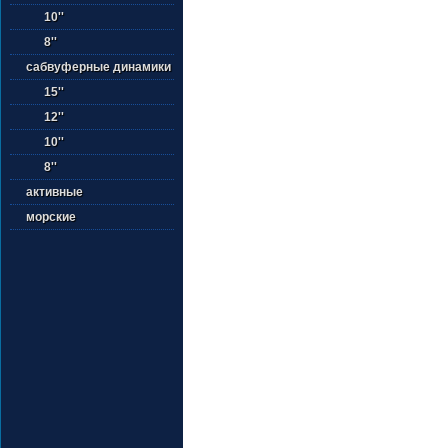
10''
8''
сабвуферные динамики
15''
12''
10''
8''
активные
морские