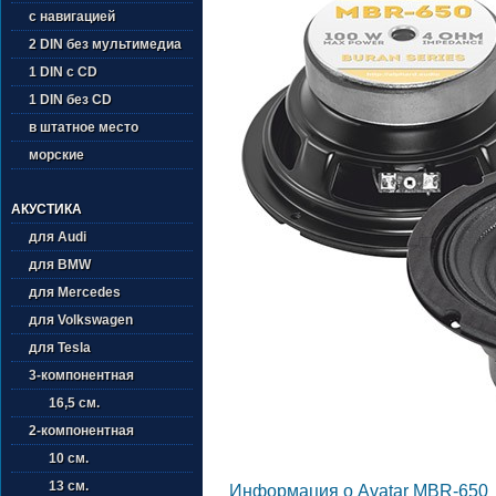
с навигацией
2 DIN без мультимедиа
1 DIN с CD
1 DIN без CD
в штатное место
морские
АКУСТИКА
для Audi
для BMW
для Mercedes
для Volkswagen
для Tesla
3-компонентная
16,5 см.
2-компонентная
10 см.
13 см.
Информация о Avatar MBR-650