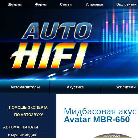
Шоурум
Форум
Статьи
Установка
Ваш рейтинг
Автомагнитолы
Акустика
Усилители
Мидбасовая акус
ПОМОЩЬ ЭКСПЕРТА
ПО АВТОЗВУКУ
Avatar MBR-650
АВТОМАГНИТОЛЫ
с мультимедиа