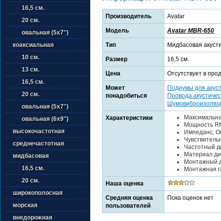
16,5 см.
Производитель
Avatar
20 см.
Модель
Avatar MBR-650
овальная (5х7'')
Тип
Мидбасовая акуст
коаксиальная
10 см.
Размер
16,5 см.
13 см.
Цена
Отсутствует в про
16,5 см.
Может
Подиумы для акус
20 см.
понадобиться
Провода акустичес
Шумовиброизоляц
овальная (5х7'')
Максимальна
Характеристики
овальная (6х9'')
Мощность RM
высокочастотная
Импеданс, Ом
Чувствительн
среднечастотная
Частотный ди
Материал ди
мидбасовая
Монтажный д
16,5 см.
Монтажная гл
20 см.
Наша оценка
широкополосная
Средняя оценка
Пока оценок нет
морская
пользователей
внедорожная