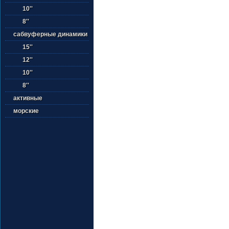
10''
8''
сабвуферные динамики
15''
12''
10''
8''
активные
морские