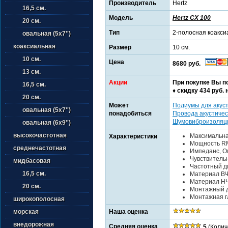
Производитель
Hertz
16,5 см.
Модель
Hertz CX 100
20 см.
Тип
2-полосная коакси
овальная (5х7'')
коаксиальная
Размер
10 см.
10 см.
Цена
8680 руб.
13 см.
Акции
При покупке Вы п
16,5 см.
♦ cкидку 434 руб. 
20 см.
Может
Подиумы для акус
овальная (5х7'')
понадобиться
Провода акустичес
Шумовиброизоляц
овальная (6х9'')
высокочастотная
Максимальна
Характеристики
Мощность RM
среднечастотная
Импеданс, Ом
Чувствительн
мидбасовая
Частотный ди
16,5 см.
Материал ВЧ
Материал НЧ
20 см.
Монтажный д
Монтажная гл
широкополосная
Наша оценка
морская
внедорожная
Средняя оценка
5
(Колич