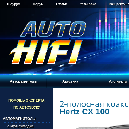
Шоурум
Форум
Статьи
Установка
Ваш рейтинг
Автомагнитолы
Акустика
Усилители
2-полосная коакс
ПОМОЩЬ ЭКСПЕРТА
ПО АВТОЗВУКУ
Hertz CX 100
АВТОМАГНИТОЛЫ
с мультимедиа