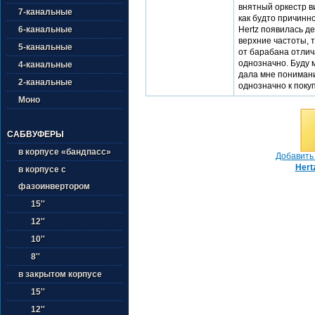
внятный оркестр в
7-канальные
как будто причинн
6-канальные
Hertz появилась д
верхние частоты, 
5-канальные
от барабана отлич
однозначно. Буду м
4-канальные
дала мне понимани
2-канальные
однозначно к покуп
Моно
САБВУФЕРЫ
в корпусе «бандпасс»
Добавить 
Hert
в корпусе с
фазоинвертором
15''
12''
10''
8''
в закрытом корпусе
15''
12''