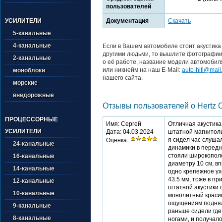
пользователей
Документация
Скачать
УСИЛИТЕЛИ
5-канальные
4-канальные
Если в Вашем автомобиле стоит акустика 
другими людьми, то вышлите фотографии 
2-канальные
о её работе, название модели автомобил
или никнейм на наш E-Mail:
auto-hifi@mail
моноблоки
нашего сайта.
морские
внедорожные
Отзывы пользователей о Hertz C
ПРОЦЕССОРНЫЕ
Имя: Сергей
Отличная акустика
УСИЛИТЕЛИ
Дата: 04.03.2024
штатной магнитолы 
я сидел час слуша
Оценка:
24-канальные
динамики в передн
стояли широкополо
16-канальные
диаметру 10 см, в
14-канальные
одно крепежное ух
43.5 мм, тоже в п
12-канальные
штатной акустики 
10-канальные
монолитный красивы
ощущениям подняли
9-канальные
раньше сидели где
8-канальные
ногами, и получало