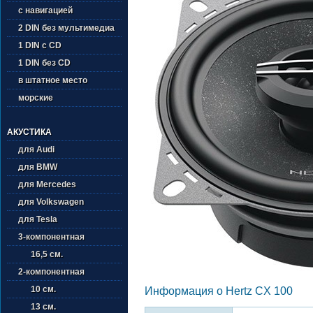
с навигацией
2 DIN без мультимедиа
1 DIN с CD
1 DIN без CD
в штатное место
морские
АКУСТИКА
для Audi
для BMW
для Mercedes
для Volkswagen
для Tesla
3-компонентная
16,5 см.
2-компонентная
10 см.
Информация о Hertz CX 100
13 см.