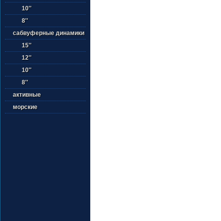
10''
8''
сабвуферные динамики
15''
12''
10''
8''
активные
морские