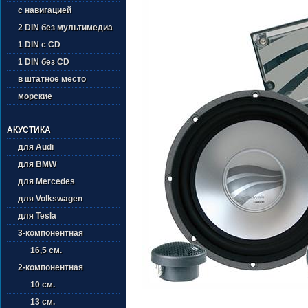
с навигацией
2 DIN без мультимедиа
1 DIN с CD
1 DIN без CD
в штатное место
морские
АКУСТИКА
для Audi
для BMW
для Mercedes
для Volkswagen
для Tesla
3-компонентная
16,5 см.
2-компонентная
10 см.
13 см.