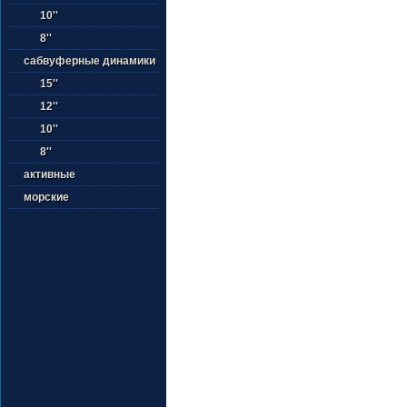
10''
8''
сабвуферные динамики
15''
12''
10''
8''
активные
морские