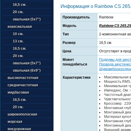
16,5 см.
Информация о Rainbow CS 265
20 см.
Производитель
Rainbow
овальная (5х7'')
Модель
Rainbow CS 265.2
коаксиальная
10 см.
Тип
2-компонентная ак
13 см.
Размер
16,5 см.
16,5 см.
Цена
Отсутствует в про
20 см.
Может
Подиумы для акус
овальная (5х7'')
понадобиться
Провода акустичес
Шумовиброизоляц
овальная (6х9'')
Максимальная м
Характеристики
высокочастотная
Мощность RMS, 
среднечастотная
Минимальная тр
Импеданс, Ом : 
мидбасовая
Частотный диапа
Чувствительность
16,5 см.
Кроссовер : 2200
20 см.
Монтажная глуб
Монтажный диам
широкополосная
Материал купол
Монтажная глуби
морская
Монтажный диаме
внедорожная
Внешний диаметр