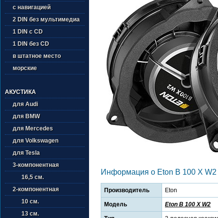
с навигацией
2 DIN без мультимедиа
1 DIN с CD
1 DIN без CD
в штатное место
морские
АКУСТИКА
для Audi
для BMW
для Mercedes
для Volkswagen
для Tesla
3-компонентная
Информация о Eton B 100 X W2
16,5 см.
2-компонентная
Производитель
Eton
10 см.
Модель
Eton B 100 X W2
13 см.