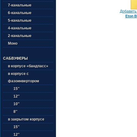
7-канальные
Добавить 
6-канальные
Eton B
5-канальные
4-канальные
2-канальные
Моно
САБВУФЕРЫ
в корпусе «бандпасс»
в корпусе с
фазоинвертором
15''
12''
10''
8''
в закрытом корпусе
15''
12''