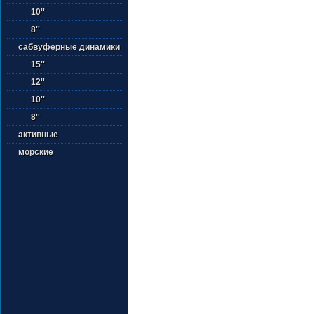
10''
8''
сабвуферные динамики
15''
12''
10''
8''
активные
морские