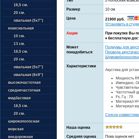
Тип
2-полосная коакси
16,5 см.
Размер
10 см.
20 см.
Цена
21900 руб.
овальная (5х7'')
Установить в студи
коаксиальная
Акции
При покупке Вы п
10 см.
♦ бесплатную дос
13 см.
Может
Подиумы для акус
16,5 см.
понадобиться
Провода акустичес
Шумовиброизоляц
20 см.
Характеристики
овальная (5х7'')
Акустика для уста
овальная (6х9'')
Мощность RM
высокочастотная
Импеданс, Ом
Чувствительно
среднечастотная
Частотный ди
Fs, Гц : 70
мидбасовая
Материал НЧ
16,5 см.
Материал ко
20 см.
Список совместим
широкополосная
Наша оценка
морская
Средняя оценка
Пока оценок нет
внедорожная