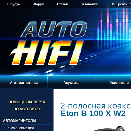
Шоурум
Форум
Статьи
Установка
Ваш рейтинг
Автомагнитолы
Акустика
Усилители
2-полосная коакс
ПОМОЩЬ ЭКСПЕРТА
ПО АВТОЗВУКУ
Eton B 100 X W2
АВТОМАГНИТОЛЫ
с мультимедиа