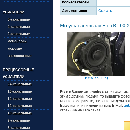
пользователей
Документация
Скачать
УСИЛИТЕЛИ
5-канальные
Мы устанавливали Eton B 100 X 
4-канальные
2-канальные
моноблоки
морские
внедорожные
ПРОЦЕССОРНЫЕ
УСИЛИТЕЛИ
BMW X5 (F15)
24-канальные
16-канальные
Если в Вашем автомобиле стоит акустика
этим с другими людьми, то вышлите фотог
14-канальные
мнение о её работе, название модели авт
Ваше имя или никнейм на наш E-Mail:
aut
12-канальные
страничке нашего сайта.
10-канальные
9-канальные
8-канальные