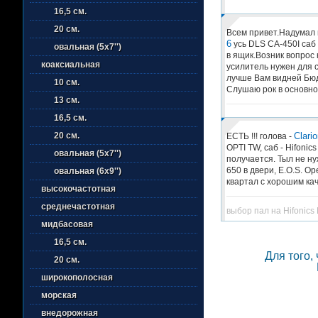
16,5 см.
20 см.
Всем привет.Надумал 
6
усь DLS CA-450I саб
овальная (5х7'')
в ящик.Возник вопрос 
коаксиальная
усилитель нужен для 
лучше Вам видней Бю
10 см.
Слушаю рок в основно
13 см.
16,5 см.
Clari
20 см.
ЕСТЬ !!! голова -
OPTI TW, саб - Hifonic
овальная (5х7'')
получается. Тыл не ну
650 в двери, E.O.S. Op
овальная (6х9'')
квартал с хорошим качес
высокочастотная
среднечастотная
выбор пал на Hifonics H
мидбасовая
16,5 см.
Для того,
20 см.
широкополосная
морская
внедорожная