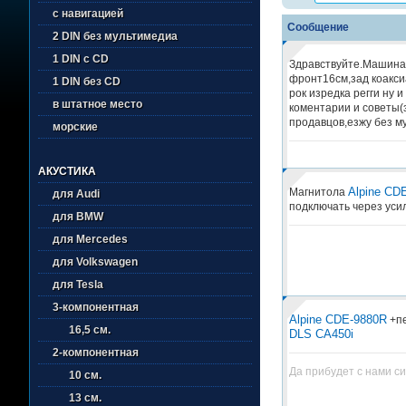
с навигацией
Сообщение
2 DIN без мультимедиа
1 DIN с CD
Здравствуйте.Машина 
фронт16см,зад коакс
1 DIN без CD
рок изредка регги ну 
в штатное место
коментарии и советы(
продавцов,езжу без м
морские
АКУСТИКА
Alpine CD
Магнитола
для Audi
подключать через ус
для BMW
для Mercedes
для Volkswagen
для Tesla
3-компонентная
Alpine CDE-9880R
+пе
16,5 см.
DLS CA450i
2-компонентная
Да прибудет с нами си
10 см.
13 см.