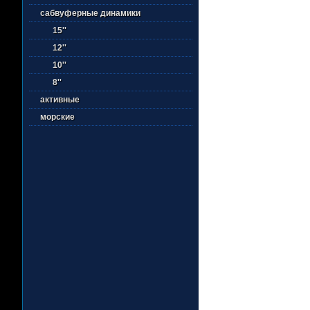
сабвуферные динамики
15''
12''
10''
8''
активные
морские