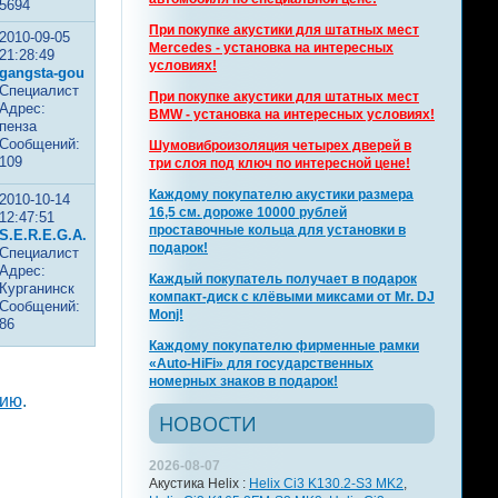
5694
При покупке акустики для штатных мест
2010-09-05
Mercedes - установка на интересных
21:28:49
условиях!
gangsta-gou
Специалист
При покупке акустики для штатных мест
Адрес:
BMW - установка на интересных условиях!
пенза
Сообщений:
Шумовиброизоляция четырех дверей в
109
три слоя под ключ по интересной цене!
Каждому покупателю акустики размера
2010-10-14
16,5 см. дороже 10000 рублей
12:47:51
проставочные кольца для установки в
S.E.R.E.G.A.
подарок!
Специалист
Адрес:
Каждый покупатель получает в подарок
Курганинск
компакт-диск с клёвыми миксами от Mr. DJ
Сообщений:
Monj!
86
Каждому покупателю фирменные рамки
«Auto-HiFi» для государственных
номерных знаков в подарок!
цию
.
НОВОСТИ
2026-08-07
Акустика Helix :
Helix Ci3 K130.2-S3 MK2
,