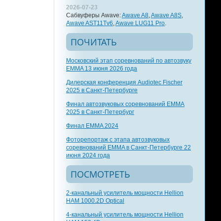
2026-07-23
Сабвуферы Awave:
Awave A8
,
Awave A8S
,
Awave AST11Tv6
,
Awave LUG11 Pro
.
ПОЧИТАТЬ
Московский этап соревнований по автозвуку
EMMA 13 июня 2026 года
Дилерская конференция Audiotec Fischer
2025 в Санкт-Петербурге
Финал автозвуковых соревнований EMMA
2025 в Санкт-Петербург
Финал EMMA 2024
Фоторепортаж с этапа автозвуковых
соревнований EMMA в Санкт-Петербурге 22
июня 2024 года
ПОСМОТРЕТЬ
2-канальный усилитель мощности Hellion
HAM 1000.2D Optical
4-канальный усилитель мощности Hellion