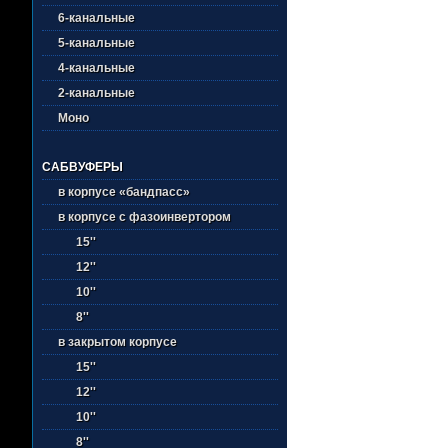
6-канальные
5-канальные
4-канальные
2-канальные
Моно
САБВУФЕРЫ
в корпусе «бандпасс»
в корпусе с фазоинвертором
15''
12''
10''
8''
в закрытом корпусе
15''
12''
10''
8''