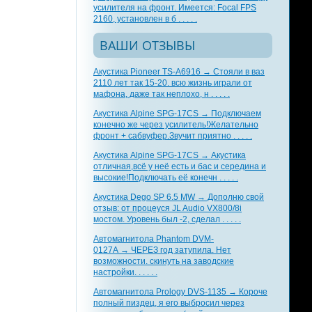
усилителя на фронт. Имеется: Focal FPS
2160, установлен в б . . . . .
ВАШИ ОТЗЫВЫ
Акустика Pioneer TS-A6916 → Стояли в ваз
2110 лет так 15-20. всю жизнь играли от
мафона, даже так неплохо, н . . . . .
Акустика Alpine SPG-17CS → Подключаем
конечно же через усилитель!Желательно
фронт + сабвуфер.Звучит приятно . . . . .
Акустика Alpine SPG-17CS → Акустика
отличная,всё у неё есть и бас и середина и
высокие!Подключать её конечн . . . . .
Акустика Dego SP 6.5 MW → Дополню свой
отзыв: от процеуся JL Audio VX800/8i
мостом. Уровень был -2, сделал . . . . .
Автомагнитола Phantom DVM-
0127A → ЧЕРЕЗ год затупила. Нет
возможности. скинуть на заводские
настройки. . . . . .
Автомагнитола Prology DVS-1135 → Короче
полный пиздец, я его выбросил через