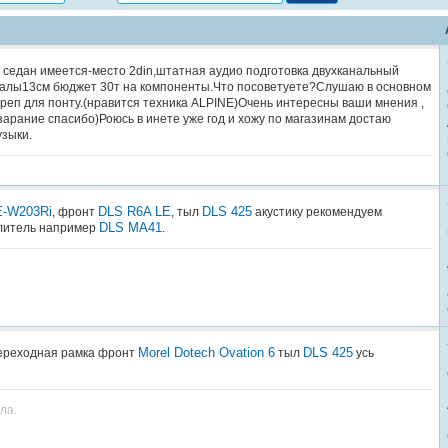
седан имеется-место 2din,штатная аудио подготовка двухканальный
иалы13см бюджет 30т на компоненты.Что посоветуете?Слушаю в основном
и реп для понту.(нравится техника ALPINE)Очень интересны ваши мнения ,
зарание спасибо)Роюсь в инете уже год и хожу по магазинам достаю
узыки.
E-W203Ri
DLS R6A LE
DLS 425
, фронт
, тыл
акустику рекомендуем
DLS MA41
илитель например
.
Morel Dotech Ovation 6
DLS 425
реходная рамка фронт
тыл
усь
ла.