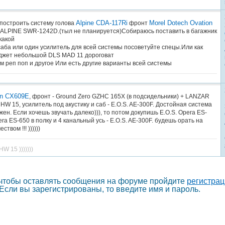
Alpine CDA-117Ri
Morel Dotech Ovation
построить систему голова
фронт
 ALPINE SWR-1242D.(тыл не планируется)Собираюсь поставить в багажник
какой
саба или один усилитель для всей системы посоветуйте спецы.Или как
джет небольшой DLS MAD 11 дороговат
м реп поп и другое Или есть другие варианты всей системы
on CX609E
, фронт - Ground Zero GZHC 165X (в подсидельники) + LANZAR
s HW 15, усилитель под акустику и саб - E.O.S. AE-300F. Достойная система
жен. Если хочешь звучать далеко))), то потом докупишь E.O.S. Opera ES-
era ES-650 в полку и 4 канальный усь - E.O.S. AE-300F. будешь орать на
твом !!! ))))))
W 15 )))))))
 чтобы оставлять сообщения на форуме пройдите
регистра
Если вы зарегистрированы, то введите имя и пароль.