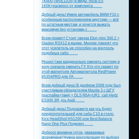
TKMX(TWVE1026) и миды -focal ES
165K+паскросс от комплекта . . . . .
Добрый день! Имею автомобиль BMW F10 с
особенным расположением акустики — всё
по штатным местам, и хочется выжать
максимум без установки с . . . . .
Всем привет! Стоит связка Eton mini 300.2 +
Gladen RSX12 в ящике. Многие говорят что
этот усилитель не способен на контроль
подобных сабо . . . . .
Решил таки кардинально сменить систему и
хочу сначала сменить ГУ. Кто что скажет по
этой магнитоле Автомагнитола RedPower
85354PRO для УА . . . . .
Всем добрый день! В далёком 2008 году был
счастливым обладателем Mazda 3 с ШГУ
(распайка+твик) + DLS R6A+UR1, саб Hertz
ES300 ЗЯ, усь Audi . . . . .
Добрый день! Подскажите как усь будет
предпочтительней для саба С10 в стелс,
Kicx HeadShot HS1200 или Best Balance
Nano One Plus Подключ . . . . .
Доброго времени суток, уважаемые
форумчане! Нужна консультация по выбору