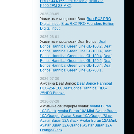
Helix Ci3 K165.2FM-S2 MK2
,
Helix Ci3
K200.2FM-S3 MK2
.
2026-08-05
Усилители мощности Brax:
Brax RX2 PRO
Digital Input
,
Brax RX2 PRO Founders Edition
Digital Input
.
2026-08-01
Усилители мощности Deaf Bonce:
Deaf
Bonce Hannibal Green Line GL-100.2
,
Deaf
Bonce Hannibal Green Line GL-100.4
,
Deaf
Bonce Hannibal Green Line GL-130.4
,
Deaf
Bonce Hannibal Green Line GL-150.2
,
Deaf
Bonce Hannibal Green Line GL-150.4
,
Deaf
Bonce Hannibal Green Line GL-700.1
.
2026-07-30
Акустика Deaf Bonce:
Deaf Bonce Hannibal
HLG-25NEO
,
Deaf Bonce Hannibal HLG-
25NEO Bronze
.
2026-07-28
Активыне сабвуферы Avatar:
Avatar Buran
10A Black
,
Avatar Buran 10A Mint
,
Avatar Buran
10A Orange
,
Avatar Buran 10A Orange/Black
,
Avatar Buran 12A Black
,
Avatar Buran 12A Mint
,
Avatar Buran 12A Orange
,
Avatar Buran 12A
Orange/Black
.