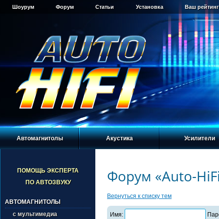
Шоурум
Форум
Статьи
Установка
Ваш рейтинг
Автомагнитолы
Акустика
Усилители
Форум «Auto-HiF
ПОМОЩЬ ЭКСПЕРТА
ПО АВТОЗВУКУ
Вернуться к списку тем
АВТОМАГНИТОЛЫ
с мультимедиа
Имя:
Пар