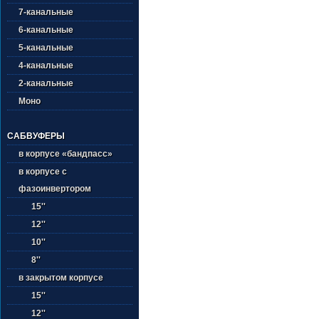
7-канальные
6-канальные
5-канальные
4-канальные
2-канальные
Моно
САБВУФЕРЫ
в корпусе «бандпасс»
в корпусе с
фазоинвертором
15''
12''
10''
8''
в закрытом корпусе
15''
12''