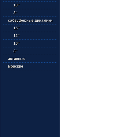
10''
8''
сабвуферные динамики
15''
12''
10''
8''
активные
морские