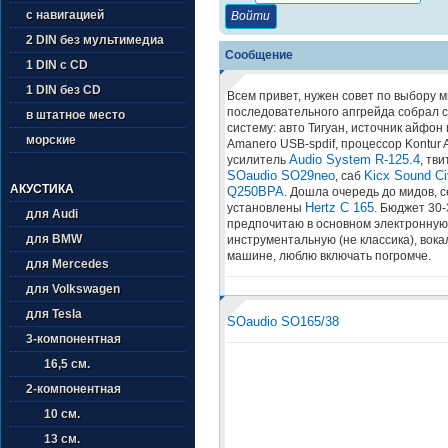
с навигацией
2 DIN без мультимедиа
Сообщение
1 DIN с CD
1 DIN без CD
Всем привет, нужен совет по выбору 
последовательного апгрейда собрал
в штатное место
систему: авто Тигуан, источник айфон
морские
Amanero USB-spdif, процессор Kontur 
Audio System R-125.4
усилитель
, тв
SOaudio SO29neo
Kicx Sound Civ
, саб
АКУСТИКА
Q250BPA
. Дошла очередь до мидов, 
Hertz C 165
установлены
. Бюджет 30-
для Audi
предпочитаю в основном электронную
для BMW
инструментальную (не классика), вокал
машине, люблю включать погромче.
для Mercedes
для Volkswagen
для Tesla
SOaudio SO165/38
3-компонентная
16,5 см.
2-компонентная
10 см.
13 см.