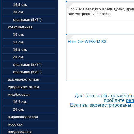
16,5 см.
Про них в первую очередь думал, дру
20 см.
рассматривать не стоит?
овальная (5х7'')
коаксиальная
10 см.
Helix Ci5 W165FM-S3
13 см.
16,5 см.
20 см.
овальная (5х7'')
овальная (6х9'')
высокочастотная
среднечастотная
мидбасовая
Для того, чтобы оставлят
пройдите
рег
16,5 см.
Если вы зарегистрированы, 
20 см.
широкополосная
морская
внедорожная