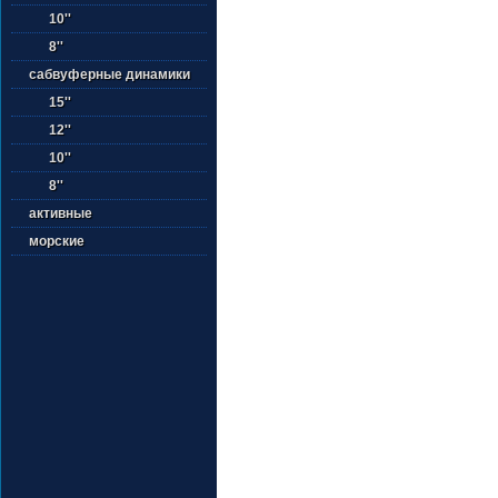
10''
8''
сабвуферные динамики
15''
12''
10''
8''
активные
морские