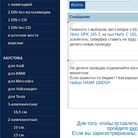
с навигацией
2 DIN без мультимедиа
Сообщение
1 DIN с CD
1 DIN без CD
Помогите с выбором, авто belgee x 50
Hertz DPK 165.3
Hertz C 165
, на тыл
,
в штатное место
усилитель, сабвуфер ставить не буду.
морские
делать новую проводку.
АКУСТИКА
для Audi
Не делатя проводку подключайте как е
магнитоле.
для BMW
Если грамотно то бюджет? Как вариан
для Mercedes
Hellion HAM8.100DSP
для Volkswagen
для Tesla
3-компонентная
16,5 см.
2-компонентная
Для того, чтобы оставлят
10 см.
пройдите
рег
Если вы зарегистрированы, 
13 см.