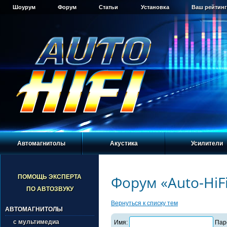
Шоурум
Форум
Статьи
Установка
Ваш рейтинг
Автомагнитолы
Акустика
Усилители
Форум «Auto-HiF
ПОМОЩЬ ЭКСПЕРТА
ПО АВТОЗВУКУ
Вернуться к списку тем
АВТОМАГНИТОЛЫ
с мультимедиа
Имя:
Пар