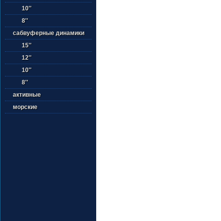
10''
8''
сабвуферные динамики
15''
12''
10''
8''
активные
морские