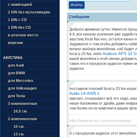
с навигацией
2 DIN без мультимедиа
Сообщение
1 DIN с CD
1 DIN без CD
Доброго времени суток. Имеется проце
8.9, все каналы усиления уже задейст
в штатное место
акустику focal flax evo, остался канал 
морские
Задумался о том,чтобы добавить сабв
вопрос выбора моноблока, саб будет 
Audison APS 10 S
focal p 25 fse, либо
АКУСТИКА
какой моноблок к этой связке добави
такое,что к процеусю аудисон нужен 
для Audi
аудисон.
для BMW
для Mercedes
для Volkswagen
поставили плоский focal p 25 fse играе
Audio LA-A500.1
для Tesla
хватает, отыгрывает всё что надо, кор
нише багажника от драйв, даже инфра 
3-компонентная
тем более он из комплекта ваших фла
16,5 см.
2-компонентная
https://www.drive2.ru/users/ramastop/
10 см.
А с процеусем аудисон этот моноблок
13 см.