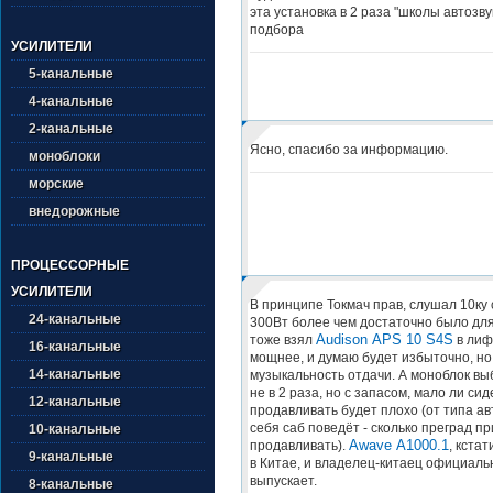
эта установка в 2 раза "школы автозву
подбора
УСИЛИТЕЛИ
5-канальные
4-канальные
2-канальные
Ясно, спасибо за информацию.
моноблоки
морские
внедорожные
ПРОЦЕССОРНЫЕ
УСИЛИТЕЛИ
В принципе Токмач прав, слушал 10ку
24-канальные
300Вт более чем достаточно было для
Audison APS 10 S4S
тоже взял
в лиф
16-канальные
мощнее, и думаю будет избыточно, но
14-канальные
музыкальность отдачи. А моноблок вы
не в 2 раза, но с запасом, мало ли си
12-канальные
продавливать будет плохо (от типа ав
себя саб поведёт - сколько преград п
10-канальные
Awave A1000.1
продавливать).
, кстат
9-канальные
в Китае, и владелец-китаец официаль
выпускает.
8-канальные