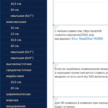
16,5 см.
20 см.
овальная (5х7'')
коаксиальная
10 см.
с любым совместим, https://autohifi-
13 см.
customs.ru/projects/259/1.php
Kicx HeadShot HS850
как вариант
16,5 см.
20 см.
овальная (5х7'')
овальная (6х9'')
высокочастотная
Если не ошибаюсь номинальная мощн
среднечастотная
а хорошим тоном считается ставить ус
мидбасовая
мощнее,то есть хотя бы 500 желатель
16,5 см.
20 см.
широкополосная
морская
для ЗЯ номинал в номинал при хорош
внедорожная
будет отлично.