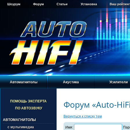
Шоурум
Форум
Статьи
Установка
Ваш рейтинг
Автомагнитолы
Акустика
Усилители
Форум «Auto-HiF
ПОМОЩЬ ЭКСПЕРТА
ПО АВТОЗВУКУ
Вернуться к списку тем
АВТОМАГНИТОЛЫ
с мультимедиа
Имя:
Пар