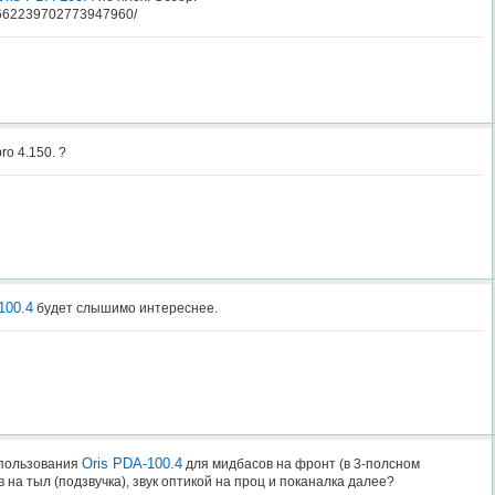
/c/662239702773947960/
ro 4.150. ?
100.4
будет слышимо интереснее.
Oris PDA-100.4
спользования
для мидбасов на фронт (в 3-полсном
 на тыл (подзвучка), звук оптикой на проц и поканалка далее?