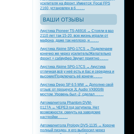
усилителя на фронт. Имеется: Focal FPS
2160, установлен в б . . . . .
ВАШИ ОТЗЫВЫ
Акустика Pioneer TS-A6916 → Стояли в ваз
2110 лет так 15-20. всю жизнь играли от
мафона, даже так неплохо, н . . . . .
Акустика Alpine SPG-17CS → Подключаем
конечно же через усилитель!Желательно
фронт + сабвуфер.Звучит приятно . . . . .
Акустика Alpine SPG-17CS → Акустика
отличная,всё у неё есть и бас и середина и
высокие!Подключать её конечн . . . . .
Акустика Dego SP 6.5 MW → Дополню свой
отзыв: от процеуся JL Audio VX800/8i
мостом. Уровень был -2, сделал . . . . .
Автомагнитола Phantom DVM-
0127A → ЧЕРЕЗ год затупила. Нет
возможности. скинуть на заводские
настройки. . . . . .
Автомагнитола Prology DVS-1135 → Короче
полный пиздец, я его выбросил через