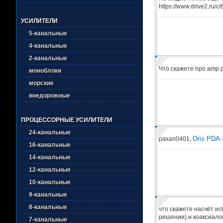
https://www.drive2.ru
УСИЛИТЕЛИ
5-канальные
4-канальные
2-канальные
Что скажете про amp p
моноблоки
морские
внедорожные
ПРОЦЕССОРНЫЕ УСИЛИТЕЛИ
24-канальные
Oris PDA-
paxan0401,
16-канальные
14-канальные
12-канальные
10-канальные
9-канальные
8-канальные
что скажете насчёт и
решении) и коаксиалов
7-канальные