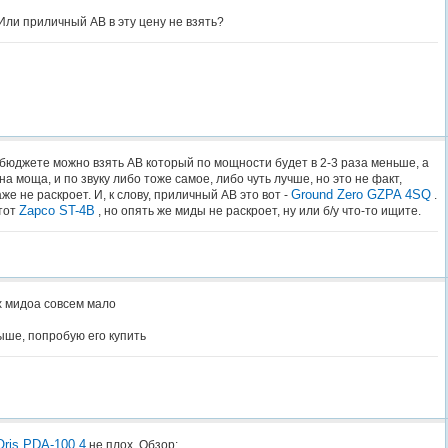
 Или приличный АВ в эту цену не взять?
 бюджете можно взять АВ который по мощности будет в 2-3 раза меньше, а
 моща, и по звуку либо тоже самое, либо чуть лучше, но это не факт,
Ground Zero GZPA 4SQ
же не раскроет. И, к слову, приличный АВ это вот -
.
Zapco ST-4B
тот
, но опять же миды не раскроет, ну или б/у что-то ищите.
их мидоа совсем мало
ыше, попробую его купить
Oris PDA-100.4
не плох. Обзор: