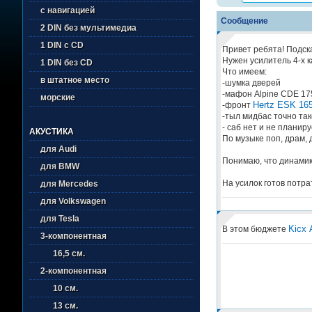
с навигацией
Сообщение
2 DIN без мультимедиа
1 DIN с CD
Привет ребята! Подск
Нужен усилитель 4-х 
1 DIN без CD
Что имеем:
в штатное место
-шумка дверей
-мафон Alpine CDE 1
морские
Hertz ESK 165
-фронт
-тыл мидбас точно так
- саб нет и не планир
АКУСТИКА
По музыке поп, драм, д
для Audi
Понимаю, что динамик
для BMW
На усилок готов потра
для Mercedes
для Volkswagen
для Tesla
Kicx 
В этом бюджете
3-компонентная
16,5 см.
2-компонентная
10 см.
13 см.