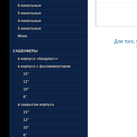
6-канальные
5-канальные
4-канальные
2-канальные
Моно
Для того,
САБВУФЕРЫ
в корпусе «бандпасс»
в корпусе с фазоинвертором
15''
12''
10''
8''
в закрытом корпусе
15''
12''
10''
8''