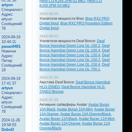
01:52:38
Helix Ci3 K165.2FM-S2 MK2
,
Helix Ci3
artyun
K200.2FM-S3 MK2
.
Специалист
2026-08-05
Адрес:
Усилители мощности Brax:
Brax RX2 PRO
artyun
Digital Input
,
Brax RX2 PRO Founders Edition
Сообщений:
Digital Input
.
78
2026-08-01
2024-09-19
Усилители мощности Deaf Bonce:
Deaf
10:44:11
Bonce Hannibal Green Line GL-100.2
,
Deaf
paxan0401
Bonce Hannibal Green Line GL-100.4
,
Deaf
Новичок
Bonce Hannibal Green Line GL-130.4
,
Deaf
Адрес:
Bonce Hannibal Green Line GL-150.2
,
Deaf
Питер
Bonce Hannibal Green Line GL-150.4
,
Deaf
Сообщений:
Bonce Hannibal Green Line GL-700.1
.
19
2026-07-30
2024-09-19
Акустика Deaf Bonce:
Deaf Bonce Hannibal
17:41:37
HLG-25NEO
,
Deaf Bonce Hannibal HLG-
artyun
25NEO Bronze
.
Специалист
Адрес:
2026-07-28
artyun
Активыне сабвуферы Avatar:
Avatar Buran
Сообщений:
10A Black
,
Avatar Buran 10A Mint
,
Avatar Buran
78
10A Orange
,
Avatar Buran 10A Orange/Black
,
Avatar Buran 12A Black
,
Avatar Buran 12A Mint
,
2024-11-26
Avatar Buran 12A Orange
,
Avatar Buran 12A
19:58:03
Orange/Black
.
DoboD