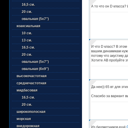
16,5 см.
А то что он D класса?
20 см.
овальная (5х7'')
коаксиальная
10 см.
13 см.
И что D класс? В этом
16,5 см.
вашим динамикам нужна
20 см.
потому что акустику да
Хотите АВ пробуйте э
овальная (5х7'')
овальная (6х9'')
высокочастотная
среднечастотная
Да нее)) 65 вт для эт
мидбасовая
Спасибо за вариант в
16,5 см.
20 см.
широкополосная
морская
внедорожная
Из бюджетников ещё