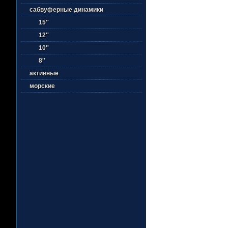
сабвуферные динамики
15''
12''
10''
8''
активные
морские