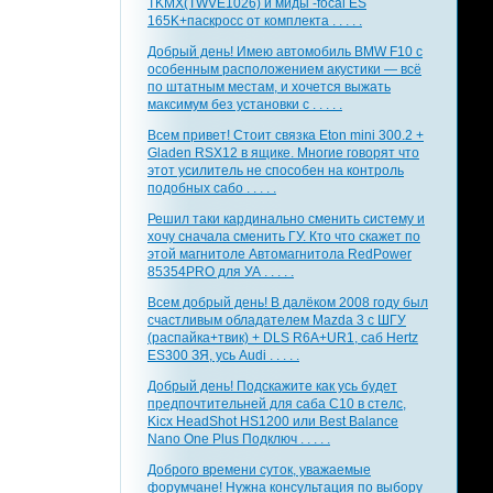
TKMX(TWVE1026) и миды -focal ES
165K+паскросс от комплекта . . . . .
Добрый день! Имею автомобиль BMW F10 с
особенным расположением акустики — всё
по штатным местам, и хочется выжать
максимум без установки с . . . . .
Всем привет! Стоит связка Eton mini 300.2 +
Gladen RSX12 в ящике. Многие говорят что
этот усилитель не способен на контроль
подобных сабо . . . . .
Решил таки кардинально сменить систему и
хочу сначала сменить ГУ. Кто что скажет по
этой магнитоле Автомагнитола RedPower
85354PRO для УА . . . . .
Всем добрый день! В далёком 2008 году был
счастливым обладателем Mazda 3 с ШГУ
(распайка+твик) + DLS R6A+UR1, саб Hertz
ES300 ЗЯ, усь Audi . . . . .
Добрый день! Подскажите как усь будет
предпочтительней для саба С10 в стелс,
Kicx HeadShot HS1200 или Best Balance
Nano One Plus Подключ . . . . .
Доброго времени суток, уважаемые
форумчане! Нужна консультация по выбору