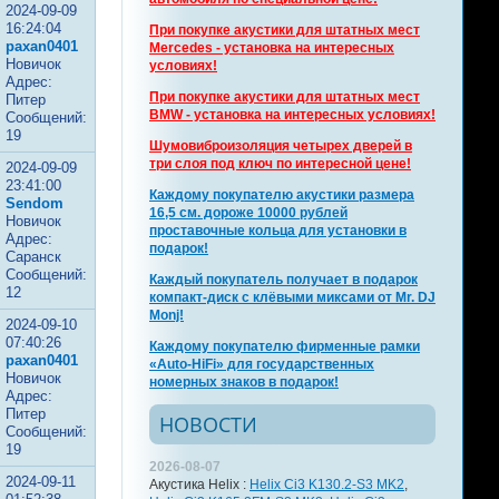
2024-09-09
16:24:04
При покупке акустики для штатных мест
paxan0401
Mercedes - установка на интересных
Новичок
условиях!
Адрес:
При покупке акустики для штатных мест
Питер
BMW - установка на интересных условиях!
Сообщений:
19
Шумовиброизоляция четырех дверей в
три слоя под ключ по интересной цене!
2024-09-09
23:41:00
Каждому покупателю акустики размера
Sendom
16,5 см. дороже 10000 рублей
Новичок
проставочные кольца для установки в
Адрес:
подарок!
Саранск
Сообщений:
Каждый покупатель получает в подарок
12
компакт-диск с клёвыми миксами от Mr. DJ
Monj!
2024-09-10
07:40:26
Каждому покупателю фирменные рамки
paxan0401
«Auto-HiFi» для государственных
Новичок
номерных знаков в подарок!
Адрес:
Питер
НОВОСТИ
Сообщений:
19
2026-08-07
2024-09-11
Акустика Helix :
Helix Ci3 K130.2-S3 MK2
,