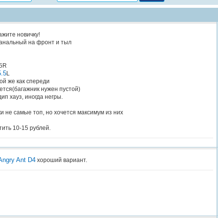
ажите новичку!
канальный на фронт и тыл
75R
.5
L
ой же как спереди
уется(багажник нужен пустой)
ип хауз, иногда негры.
и не самые топ, но хочется максимум из них
тить 10-15 рублей.
Angry Ant D4
хороший вариант.