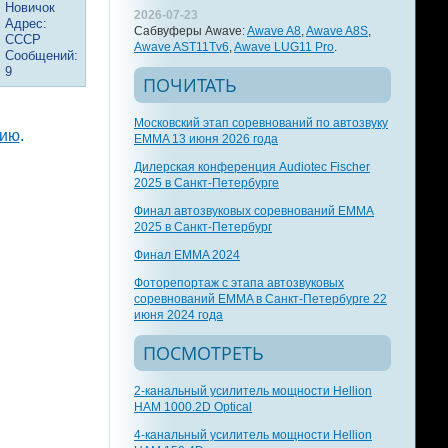
Новичок
2026-07-23
Адрес:
Сабвуферы Awave:
Awave A8
,
Awave A8S
,
СССР
Awave AST11Tv6
,
Awave LUG11 Pro
.
Сообщений:
9
ПОЧИТАТЬ
Московский этап соревнований по автозвуку
цию
.
EMMA 13 июня 2026 года
Дилерская конференция Audiotec Fischer
2025 в Санкт-Петербурге
Финал автозвуковых соревнований EMMA
2025 в Санкт-Петербург
Финал EMMA 2024
Фоторепортаж с этапа автозвуковых
соревнований EMMA в Санкт-Петербурге 22
июня 2024 года
ПОСМОТРЕТЬ
2-канальный усилитель мощности Hellion
HAM 1000.2D Optical
4-канальный усилитель мощности Hellion