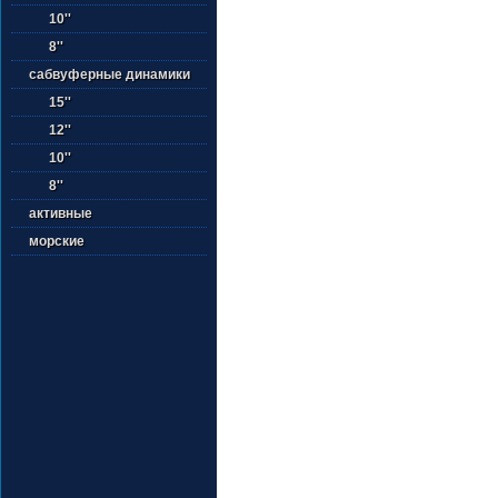
10''
8''
сабвуферные динамики
15''
12''
10''
8''
активные
морские