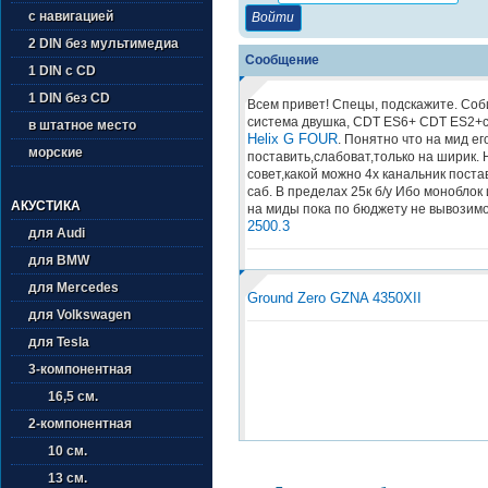
с навигацией
2 DIN без мультимедиа
Сообщение
1 DIN с CD
1 DIN без CD
Всем привет! Спецы, подскажите. Со
система двушка, CDT ES6+ CDT ES2+с
в штатное место
Helix G FOUR
. Понятно что на мид ег
морские
поставить,слабоват,только на ширик.
совет,какой можно 4х канальник поста
саб. В пределах 25к б/у Ибо моноблок
АКУСТИКА
на миды пока по бюджету не вывозим
2500.3
для Audi
для BMW
для Mercedes
Ground Zero GZNA 4350XII
для Volkswagen
для Tesla
3-компонентная
16,5 см.
2-компонентная
10 см.
13 см.