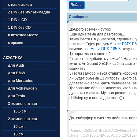
с навигацией
2 DIN без мультимедиа
Сообщение
1 DIN с CD
1 DIN без CD
Доброго времени суток!
Еще одна тема для разговора...
в штатное место
Тачка Веста Св универсал, сделана шу
морские
Alpine PMX-F6
штатное Enjoy pro, усь
Hertz DPK 165.3
заменил на
, хочу к 
1) нормально споются?
АКУСТИКА
2) стоит ли добавить усь+саб? На ав
купить Art Sound XE1K и саб на сайте -
для Audi
скажите?
для BMW
3) если заморочиться ставить короб-с
ли будет объёма 13 литров? Какого с
для Mercedes
достаточно если брать подешевле Hel
Требование больше качество, чтобы п
для Volkswagen
души так сказать. Музыка разная, рок, 
для Tesla
chillstep ну и попса для жены)))
3-компонентная
16,5 см.
Да- сабвуфер в систему добавить непло
2-компонентная
10 см.
Pioneer-Z5350BT/DLS MA23+Hertz CK 1
13 см.
System CO-100.2+ВЧ/JL Audio 12W1v2-