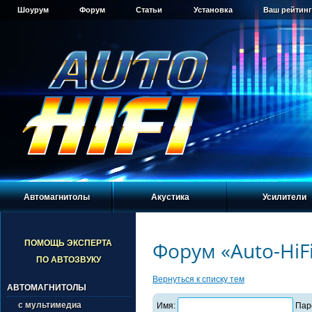
Шоурум
Форум
Статьи
Установка
Ваш рейтинг
Автомагнитолы
Акустика
Усилители
Форум «Auto-HiF
ПОМОЩЬ ЭКСПЕРТА
ПО АВТОЗВУКУ
Вернуться к списку тем
АВТОМАГНИТОЛЫ
с мультимедиа
Имя:
Пар