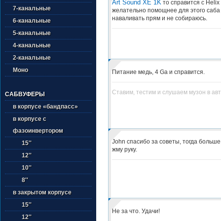
Art Sound XE 1K
то справится с Helix
7-канальные
желательно помощнее для этого саба
наваливать прям и не собираюсь.
6-канальные
5-канальные
4-канальные
2-канальные
Моно
Питание медь, 4 Ga и справится.
Ставим, тестим и слушаем музон в ав
САБВУФЕРЫ
в корпусе «бандпасс»
в корпусе с
фазоинвертором
John спасибо за советы, тогда больш
15''
жму руку.
12''
10''
8''
в закрытом корпусе
15''
Не за что. Удачи!
12''