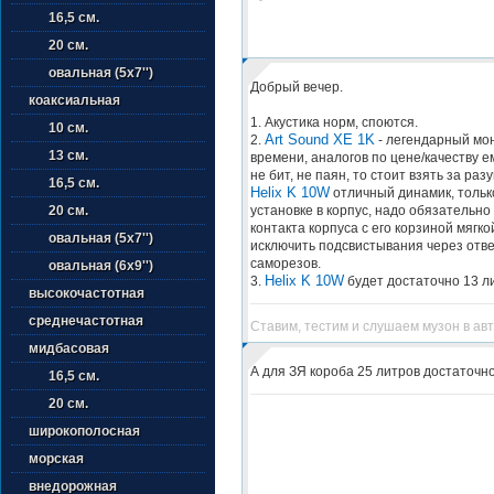
16,5 см.
20 см.
овальная (5х7'')
Добрый вечер.
коаксиальная
1. Акустика норм, споются.
10 см.
Art Sound XE 1K
2.
- легендарный мон
13 см.
времени, аналогов по цене/качеству е
не бит, не паян, то стоит взять за ра
16,5 см.
Helix K 10W
отличный динамик, только
установке в корпус, надо обязательно
20 см.
контакта корпуса с его корзиной мягк
овальная (5х7'')
исключить подсвистывания через отв
саморезов.
овальная (6х9'')
Helix K 10W
3.
будет достаточно 13 л
высокочастотная
среднечастотная
Ставим, тестим и слушаем музон в ав
мидбасовая
А для ЗЯ короба 25 литров достаточн
16,5 см.
20 см.
широкополосная
морская
внедорожная