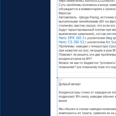
https://www.drive2.ru/l/59353232066587
Суть проблемы изложена в конце заме
обсуждается в комментариях к записи
Вкратце:
Автомобиль - Шкода Рапид, источник з
выпаянными линейниками (ВУ на фро
отключён, мастер сказал, что если его
будут гарантированный хлопки при вк
выключении зажигания), состав систе
Hertz DPK 165.3
с усилителем Steg qm
Hertz CS 250 S2
Art So
с усилителем
Проблемы: наводки с генератора (тро
при нажатии на газ); лезущие в уши ВЧ
Поможет ли решить эти две проблемы
конденсаторов на ВЧ?
Можно ли как-то бюджетно "успокоить"
поканалки? (на поканалку пока что на
Добрый вечер!
Конденсаторы точно от наводок не пом
подрезают ВЧ снизу, наводки обычно 
выше.
Мы обычно в случае наводок начинае
компоненты из тракта, заменяя их на д