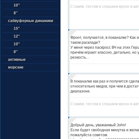
10''
Ставим, тестим и слушаем музон в ав
8''
сабвуферные динамики
15''
12''
Фронт, получается, в поканалке? Как з
таком раскладе?
10''
У меня через паскросс ВЧ на этих Герц
8''
причём играют классно, детально, но 
резкость...
активные
морские
В поканалке как раз и получится сдел
относительно мидов, при чем в доста
диапазоне.
Ставим, тестим и слушаем музон в ав
Добрый день, уважаемый John!
Если будет свободная минутка и жела
пожалуйста советом.