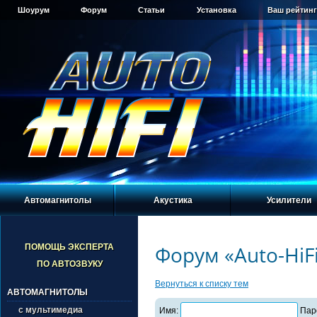
Шоурум
Форум
Статьи
Установка
Ваш рейтинг
Автомагнитолы
Акустика
Усилители
Форум «Auto-HiF
ПОМОЩЬ ЭКСПЕРТА
ПО АВТОЗВУКУ
Вернуться к списку тем
АВТОМАГНИТОЛЫ
с мультимедиа
Имя:
Пар