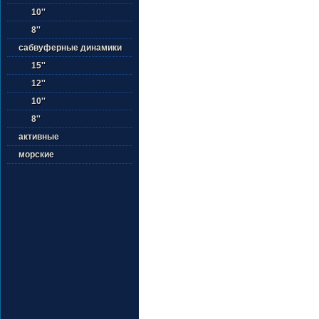
10''
8''
сабвуферные динамики
15''
12''
10''
8''
активные
морские