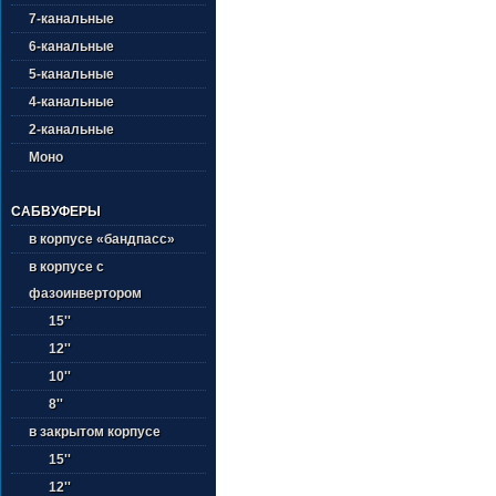
7-канальные
6-канальные
5-канальные
4-канальные
2-канальные
Моно
САБВУФЕРЫ
в корпусе «бандпасс»
в корпусе с
фазоинвертором
15''
12''
10''
8''
в закрытом корпусе
15''
12''