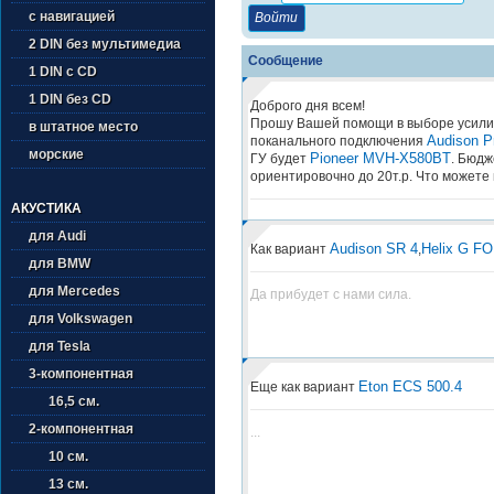
с навигацией
2 DIN без мультимедиа
Сообщение
1 DIN с CD
1 DIN без CD
Доброго дня всем!
Прошу Вашей помощи в выборе усили
в штатное место
Audison P
поканального подключения
морские
Pioneer MVH-X580BT
ГУ будет
. Бюдж
ориентировочно до 20т.р. Что можете
АКУСТИКА
для Audi
Audison SR 4
Helix G F
Как вариант
,
для BMW
для Mercedes
Да прибудет с нами сила.
для Volkswagen
для Tesla
3-компонентная
Eton ECS 500.4
Еще как вариант
16,5 см.
2-компонентная
...
10 см.
13 см.