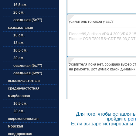
16,5 см.
20 см.
овальная (5х7'')
усилитель то какой у вас?
коаксиальная
Pioneer99,Audison VRX 4.300,VRX 2.15
10 см.
Pioneer ODR TS01RS+CDT ES-03,CDT 
13 см.
16,5 см.
20 см.
Усилителя пока нет. собираю вуфер с
овальная (5х7'')
на ремонте. Вот думаю какой динамик
овальная (6х9'')
высокочастотная
среднечастотная
мидбасовая
16,5 см.
20 см.
Для того, чтобы оставлят
пройдите
рег
широкополосная
Если вы зарегистрированы, 
морская
внедорожная