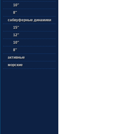
10''
8''
сабвуферные динамики
15''
12''
10''
8''
активные
морские