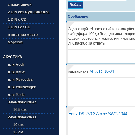
с навигацией
2 DIN без мультимедиа
Сообщение
1 DIN с CD
1 DIN без CD
Здравствуйте! посоветуйте пожалуйст
сабвуфера 10" до 5тр, для инсталяции
в штатное место
фазоинверторный корпус минимально
морские
л. Спасибо за ответы!
АКУСТИКА
для Audi
MTX RT10-04
как вариант
для BMW
для Mercedes
для Volkswagen
для Tesla
3-компонентная
16,5 см.
Hertz DS 250.3
Alpine SWG-1044
2-компонентная
10 см.
13 см.