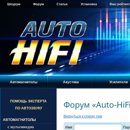
Шоурум
Форум
Статьи
Установка
Ваш рейтинг
Автомагнитолы
Акустика
Усилители
Форум «Auto-HiF
ПОМОЩЬ ЭКСПЕРТА
ПО АВТОЗВУКУ
Вернуться к списку тем
АВТОМАГНИТОЛЫ
с мультимедиа
Имя:
Пар