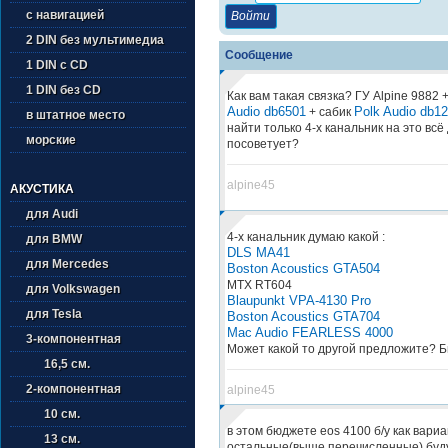
с навигацией
2 DIN без мультимедиа
Сообщение
1 DIN с CD
1 DIN без CD
Как вам такая связка? ГУ Alpine 9882
Audio db6501
Polk Audio db1
+ сабик
в штатное место
найти только 4-х канальник на это всё 
морские
посоветует?
alpine45
АКУСТИКА
для Audi
4-х канальник думаю какой :
для BMW
DLS MA41
для Mercedes
Boston Acoustics GTA504
MTX RT604
для Volkswagen
Blaupunkt VPA-4130 Pro
для Tesla
Boston Acoustics GTA704
Mac Audio FEARLESS 4000
3-компонентная
Может какой то другой предложите? Б
16,5 см.
2-компонентная
alpine45
10 см.
в этом бюджете eos 4100 б/у как вариа
13 см.
остальные(выше перечисленные) буд