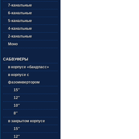
7-канальные
6-канальные
5-канальные
4-канальные
2-канальные
Моно
САБВУФЕРЫ
в корпусе «бандпасс»
в корпусе с
фазоинвертором
15''
12''
10''
8''
в закрытом корпусе
15''
12''