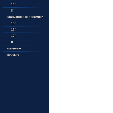
10''
8''
сабвуферные динамики
15''
12''
10''
8''
активные
морские