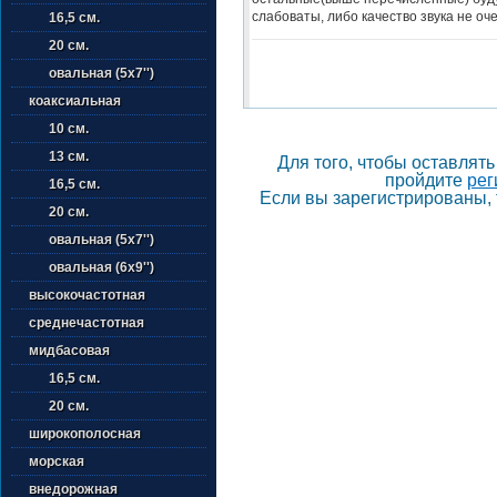
слабоваты, либо качество звука не оче
16,5 см.
20 см.
овальная (5х7'')
коаксиальная
10 см.
13 см.
Для того, чтобы оставлят
пройдите
рег
16,5 см.
Если вы зарегистрированы, 
20 см.
овальная (5х7'')
овальная (6х9'')
высокочастотная
среднечастотная
мидбасовая
16,5 см.
20 см.
широкополосная
морская
внедорожная