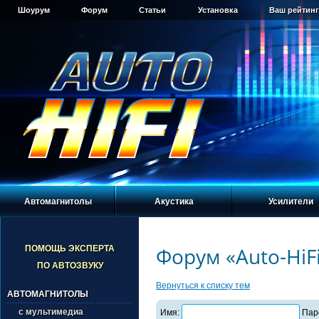
Шоурум
Форум
Статьи
Установка
Ваш рейтинг
Автомагнитолы
Акустика
Усилители
Форум «Auto-HiF
ПОМОЩЬ ЭКСПЕРТА
ПО АВТОЗВУКУ
Вернуться к списку тем
АВТОМАГНИТОЛЫ
с мультимедиа
Имя:
Пар