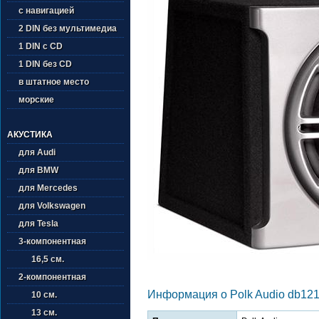
с навигацией
2 DIN без мультимедиа
1 DIN с CD
1 DIN без CD
в штатное место
морские
АКУСТИКА
для Audi
для BMW
для Mercedes
для Volkswagen
для Tesla
3-компонентная
16,5 см.
2-компонентная
Информация о Polk Audio db12
10 см.
13 см.