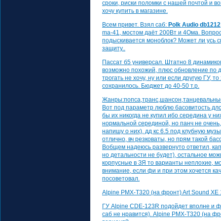
сроки, риски поломки с нашей почтой и во
хочу купить в магазине.
Всем привет. Взял саб:
Polk Audio db1212
ma-41, мостом даёт 200Вт и 4Ома. Вопрос
подыскивается моноблок? Может ли усь сг
защиту..
Пассат б5 универсал. Штатно 8 динамико
возможно похожий, плюс обновление по д
трогать не хочу, ну или если другую ГУ, 
сохранилось. Бюджет до 40-50 т.р.
Жанры:попса,транс,шансон,танцевальные
Вот под параметр люблю басовитость длс 
бы их никогда не купил ибо середина у ни
нормальной серединой, но панч не очень,
напишу о них), дд кс 6.5 под клубную му
отлично, вч резковаты, но прям такой бас
Вобщем надеюсь развернуто ответил, кап 
но детальности не будет), остальное мож
корпусные в ЗЯ то варианты неплохие, 
внимание, если фи и при этом хочется к
посоветовал.
Alpine PMX-T320 (на фронт) Art Sound XE
ГУ Alpine CDE-123R подойдет вполне и фр
саб не нравится). Alpine PMX-T320 (на фр