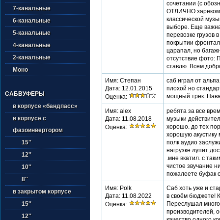
сочетании (с обоз
7-канальные
ОТЛИЧНО зарекоме
классической музык
6-канальные
выборе. Еще важна
5-канальные
перевозке грузов 
покрытии фронталь
4-канальные
царапал, но багаж
2-канальные
отсутствие фото: 
ставлю. Всем добр
Моно
Имя: Степан
саб играл от альпа
Дата: 12.01.2015
плохой но стандар
САБВУФЕРЫ
мощный трек. Нава
Оценка:
в корпусе «бандпасс»
Имя: alex
ребята за все вре
в корпусе с
Дата: 11.08.2018
музыки действител
хорошо. до тех по
Оценка:
фазоинвертором
хорошую акустику 
полк аудио заслу
15''
нагрузке лупит до
12''
.мне вкатил. с та
чистое звучание ни
10''
пожалеете буфак о
8''
Имя: Polk
Саб хоть уже и ст
в закрытом корпусе
Дата: 11.08.2022
в своём бюджете! К
Переслушал много
15''
Оценка:
производителей, о
12''
качество одного ко