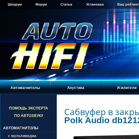
Шоурум
Форум
Статьи
Установка
Ваш рейтинг
Автомагнитолы
Акустика
Усилители
Сабвуфер в закр
ПОМОЩЬ ЭКСПЕРТА
ПО АВТОЗВУКУ
Polk Audio db121
АВТОМАГНИТОЛЫ
с мультимедиа