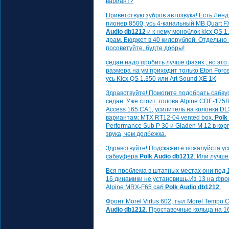
вариант?
Приветствую зубров автозвука! Есть Ленд 
пионер 8500, усь 4-канальный MB Quart F
Audio db1212
и к нему моноблок kicx QS 1
драм. Бюджет в 40 килорублей. Отдельно 
посоветуйте, будте добры!
седан надо пробить лучше фазик , но это
размера на ум приходит только Eton Forc
усь Kicx QS 1.350 или Art Sound XE 1K
Здравствуйте! Помогите подобрать сабв
седан. Уже стоит: голова Alpine CDE-175R
Access 165 CA1, усилитель на колонки D
вариантам: MTX RT12-04 vented box,
Polk
Performance Sub P 30 и Gladen M 12 в ко
звука, чем долбежка.
Здравствуйте! Подскажите пожалуйста ус
сабвуфера
Polk Audio db1212
. Или лучше
Вся проблема в штатных местах они под 
16 динамики не установишь.Из 13 на фр
Alpine MRX-F65 саб
Polk Audio db1212
.
Фронт Morel Virtus 602, тыл Morel Tempo 
Audio db1212
. Проставочные кольца на 16