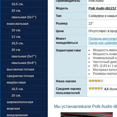
Производитель
Polk Audio
16,5 см.
Модель
Polk Audio db1212
20 см.
Тип
Сабвуфер в закры
овальная (5х7'')
Размер
12″
коаксиальная
10 см.
Цена
Отсутствует в про
13 см.
Может
Провода акустичес
понадобиться
Грили для сабвуф
16,5 см.
20 см.
Мощность макси
Характеристики
Мощность номин
овальная (5х7'')
Номинальный им
Частотный диапа
овальная (6х9'')
SPL (2,83 в / 1 м)
высокочастотная
Материал купол
Размеры корпуса
среднечастотная
Наша оценка
мидбасовая
Средняя оценка
4,5
(Коли
16,5 см.
пользователей
20 см.
широкополосная
Мы устанавливали Polk Audio db
морская
внедорожная