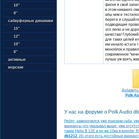
фигня я свой запил
10''
в этом никакого с
8''
абы кем и тестилос
берите и слушайте
сабвуферные динамики
подводящие прово
15''
это легко и не дор
качества! Глубоки
12''
для таких целей е
10''
им нехило кстати 
моноблок и правил
8''
современное "каче
лучше уж взять жив
активные
морские
Добавить 
Polk Au
У нас на форуме о Polk Audio db
Ребят, заморочился уже поиском саба, уже
варианты,что указывал выше, уже отсутст
такие Helix B 12E и он же 10ка в коробе, 
db1212
. Из этого есть достойные вариант