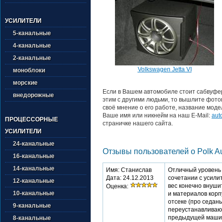
УСИЛИТЕЛИ
5-канальные
4-канальные
2-канальные
Volkswagen Jetta VI
моноблоки
морские
Если в Вашем автомобиле стоит сабвуфер
внедорожные
этим с другими людьми, то вышлите фото
своё мнение о его работе, название моде
Ваше имя или никнейм на наш E-Mail:
aut
ПРОЦЕССОРНЫЕ
страничке нашего сайта.
УСИЛИТЕЛИ
24-канальные
Отзывы пользователей о Polk Au
16-канальные
14-канальные
Имя: Станислав
Отличный уровень 
Дата: 24.12.2013
сочетании с усили
12-канальные
вес конечно внуши
Оценка:
10-канальные
и материалов корп
отсеке (про седаны
9-канальные
переустанавливаю 
предыдущей машин
8-канальные