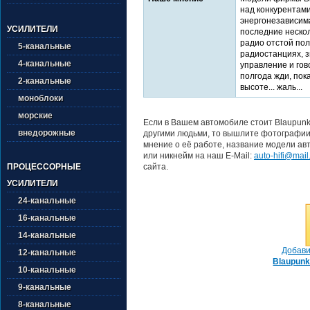
над конкурентами
энергонезависима
УСИЛИТЕЛИ
последние нескол
радио отстой пол
5-канальные
радиостанциях, з
4-канальные
управление и гов
полгода жди, пок
2-канальные
высоте... жаль...
моноблоки
морские
Если в Вашем автомобиле стоит Blaupunk
внедорожные
другими людьми, то вышлите фотографии 
мнение о её работе, название модели ав
или никнейм на наш E-Mail:
auto-hifi@mail
сайта.
ПРОЦЕССОРНЫЕ
УСИЛИТЕЛИ
24-канальные
16-канальные
14-канальные
Добави
12-канальные
Blaupunk
10-канальные
9-канальные
8-канальные