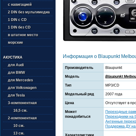
с навигацией
2 DIN без мультимедиа
1 DIN с CD
1 DIN без CD
в штатное место
морские
Информация о Blaupunkt Melbo
АКУСТИКА
для Audi
Производитель
Blaupunkt
для BMW
Модель
Blaupunkt Melbo
для Mercedes
Тип
MP3/CD
для Volkswagen
Модельный ряд
2007 года
для Tesla
Цена
Отсутствует в пр
3-компонентная
16,5 см.
Может
Переходные рам
понадобиться
Переходники на 
2-компонентная
Антенные перех
10 см.
Поддержка ДУ на
13 см.
Характеристики