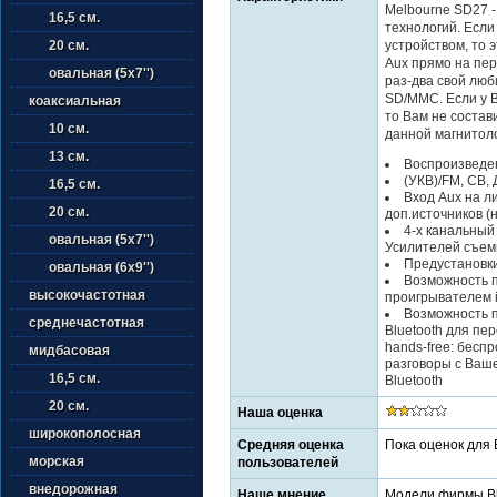
Melbourne SD27 -
16,5 см.
технологий. Если
устройством, то 
20 см.
Aux прямо на пе
овальная (5х7'')
раз-два свой люб
SD/MMC. Если у В
коаксиальная
то Вам не соста
10 см.
данной магнитол
13 см.
Воспроизведе
(УКВ)/FM, СВ, 
16,5 см.
Вход Aux на л
20 см.
доп.источников (
4-х канальный
овальная (5х7'')
Усилителей съем
Предустановки
овальная (6х9'')
Возможность п
высокочастотная
проигрывателем 
Возможность 
среднечастотная
Bluetooth для пе
hands-free: бес
мидбасовая
разговоры с Ваш
16,5 см.
Bluetooth
20 см.
Наша оценка
широкополосная
Средняя оценка
Пока оценок для 
морская
пользователей
внедорожная
Наше мнение
Модели фирмы Bl