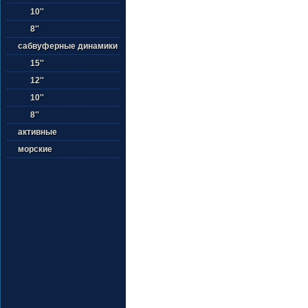
10''
8''
сабвуферные динамики
15''
12''
10''
8''
активные
морские