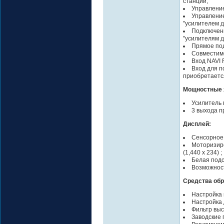
станции;
Управление
Управлени
"усилителем д
Подключени
"усилителям д
Прямое под
Совместимо
Вход NAVI 
Вход для 
приобретаетс
Мощностные 
Усилитель 
3 выхода п
Дисплей:
Сенсорное 
Моторизир
(1,440 x 234) ;
Белая подс
Возможност
Средства обр
Настройка 
Настройка 
Фильтр выс
Заводские 