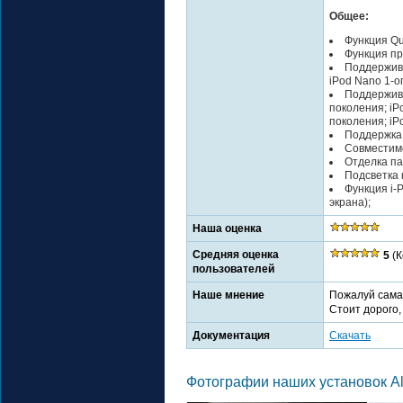
Общее:
Функция Qu
Функция пр
Поддержива
iPod Nano 1-о
Поддержива
поколения; iPo
поколения; iP
Поддержка 
Совместимо
Отделка па
Подсветка 
Функция i-P
экрана);
Наша оценка
Средняя оценка
5
(К
пользователей
Наше мнение
Пожалуй самая
Стоит дорого,
Документация
Скачать
Фотографии наших установок Al