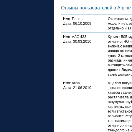
Отзывы пользователей о Alpine
Имя: Павел
Отличная моде
Дата: 06.10.2009
модели нет, е
отдельно и за
Имя: ААС 433
Купил к 505-м
Дата: 30.03.2010
отлично, НО н
включаю навиг
иногда аж нич
купил 2 компл
разницы никак
вытащить сам 
дрожит. Видим
такие деньжищ
Имя: alina
в целом покуп
Дата: 21.06.2010
,пока не взял
камера заднег
растягивала.Д
аккумулятору.
картинуку пр
если в устано
варианте.Регу
то с навигаци
отлично,ни на
free-долго не