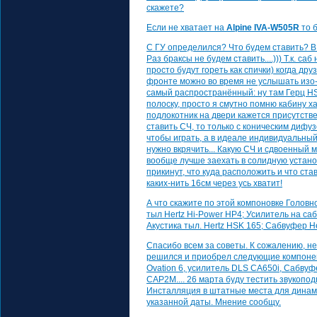
скажете?
Если не хватает на
Alpine IVA-W505R
то б
С ГУ определился? Что будем ставить? 
Раз браксы не будем ставить....))) Т.к. 
просто будут гореть как спички) когда др
фронте можно во время не услышать изо-з
самый распространённый: ну там Герц HSK,
полоску, просто я смутно помню кабину ха
подлокотник на двери кажется присутствет
ставить СЧ, то только с коническим дифуз
чтобы играть, а в идеале индивидуальный
нужно вкрячить... Какую СЧ и сдвоенный 
вообще лучше заехать в солидную устано
прикинут, что куда расположить и что ст
каких-нить 16см через усь хватит!
А что скажите по этой компоновке Головн
тыл Hertz Hi-Power HP4; Усилитель на саб
Акустика тыл. Hertz HSK 165; Сабвуфер He
Спасибо всем за советы. К сожалению, не 
решился и приобрел следующие компоне
Ovation 6, усилитель DLS CA650i, Сабвуф
CAP2M.... 26 марта буду тестить звукоп
Инсталляция в штатные места для динами
указанной даты. Мнение сообщу.