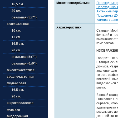
Может понадобиться
Переходные 
16,5 см.
Переходники 
20 см.
Антенные пер
Поддержка ДУ
овальная (5х7'')
Камеры задне
коаксиальная
Характеристики
Станция Mobi
10 см.
функций и пр
13 см.
высококачест
комплексов.
16,5 см.
20 см.
ИЗОБРАЖЕН
овальная (5х7'')
Габаритные р
Станция осна
овальная (6х9'')
дюймов. Разр
высокочастотная
значения для
то есть эффек
среднечастотная
пикселей. Вы
видеозаписи 
мидбасовая
цвета.
16,5 см.
В новой станц
20 см.
Luminance Con
широкополосная
образом, чтоб
адаптирован к
морская
результате де
деталей как н
внедорожная