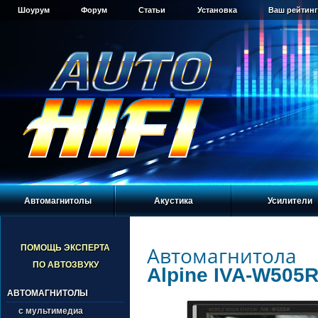
Шоурум
Форум
Статьи
Установка
Ваш рейтинг
Автомагнитолы
Акустика
Усилители
Автомагнитола
ПОМОЩЬ ЭКСПЕРТА
ПО АВТОЗВУКУ
Alpine IVA-W505
АВТОМАГНИТОЛЫ
с мультимедиа