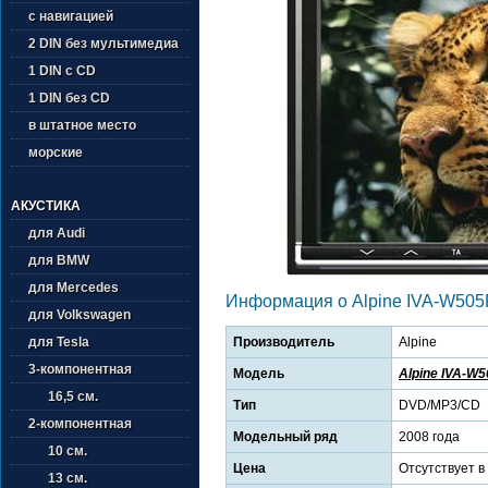
с навигацией
2 DIN без мультимедиа
1 DIN с CD
1 DIN без CD
в штатное место
морские
АКУСТИКА
для Audi
для BMW
для Mercedes
Информация о Alpine IVA-W50
для Volkswagen
Производитель
Alpine
для Tesla
3-компонентная
Модель
Alpine IVA-W
16,5 см.
Тип
DVD/MP3/CD
2-компонентная
Модельный ряд
2008 года
10 см.
Цена
Отсутствует в
13 см.