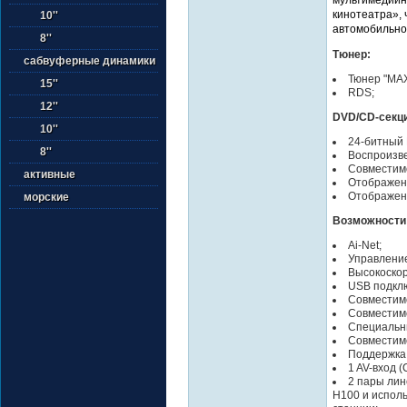
кинотеатра», 
10''
автомобильно
8''
Тюнер:
сабвуферные динамики
Тюнер "MA
15''
RDS;
12''
DVD/CD-секц
10''
24-битный
8''
Воспроизв
Совместим
активные
Отображени
Отображени
морские
Возможности
Ai-Net;
Управлени
Высокоскор
USB подклю
Совместимо
Совместим
Специальны
Совместимо
Поддержка 
1 AV-вход (
2 пары лин
H100 и испол