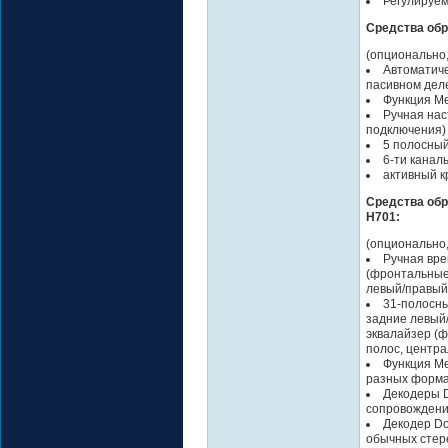
Регулируем
Средства обра
(опционально,
Автоматиче
пасивном дел
Функция Me
Ручная нас
подключения) 
5 полосный
6-ти канал
активный к
Средства обр
H701:
(опционально,
Ручная вре
(фронтальные
левый/правый
31-полосны
задние левый/
эквалайзер (ф
полос, центра
Функция Me
разных форма
Декодеры D
сопровождени
Декодер Dol
обычных стер