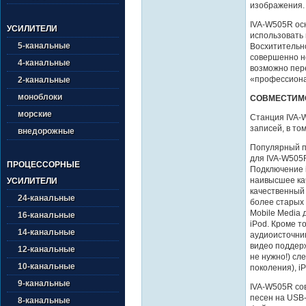
изображения.
IVA-W505R ос
УСИЛИТЕЛИ
использовать 
5-канальные
Восхитительн
совершенно н
4-канальные
возможно пер
«профессиона
2-канальные
моноблоки
СОВМЕСТИМО
морские
Станция IVA-
записей, в том
внедорожные
Популярный п
для IVA-W505R
ПРОЦЕССОРНЫЕ
Подключение 
наивысшее кач
УСИЛИТЕЛИ
качественный 
24-канальные
более старых 
Mobile Media 
16-канальные
iPod. Кроме т
14-канальные
аудиоисточник
видео поддер
12-канальные
не нужно!) сл
10-канальные
поколения), iP
9-канальные
IVA-W505R со
песен на USB
8-канальные