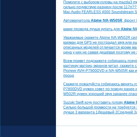
Помогите с выбором головы на mazda3 mp
сильно почувствую разницу после 117ri???
Mac Audio FEARLESS 4000 Soundstream 
Автомагнитола
Alpine IVA-W505R
, фронт
какие провода лучше купить для
Alpine I
Уважаемые скажите Alpine IVA-W502R си
карман для GPS не пострадал звук или е
описанных моделей отличается кроме ма
цена у них не самая дешёвая поэтому не 
Всем привет подскажите собираюсь покупа
картинку матриц экранов читал, скажите
Pioneer AVH-P7900DVD и IVA-W505R как иг
проца
Скажите пожалуйста собираюсь менять г
P7800DVD нужен совет по поводу ранее
W502R нужен хороший звук заранее спас
Suzuki Swift хочу поставить голову
Alpine
Сильно большой громкости не требуется х
лучше 3 варианта 1Дешевый 2Средний 3Д