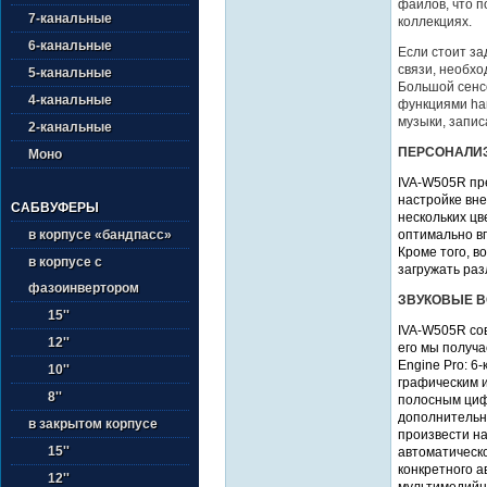
файлов, что 
7-канальные
коллекциях.
6-канальные
Если стоит з
связи, необхо
5-канальные
Большой сенс
4-канальные
функциями han
музыки, запис
2-канальные
ПЕРСОНАЛИ
Моно
IVA-W505R пр
настройке вн
САБВУФЕРЫ
нескольких цв
оптимально в
в корпусе «бандпасс»
Кроме того, во
в корпусе с
загружать раз
фазоинвертором
ЗВУКОВЫЕ 
15''
IVA-W505R со
12''
его мы получ
Engine Pro: 
10''
графическим 
8''
полосным циф
дополнительн
в закрытом корпусе
произвести н
15''
автоматическ
конкретного 
12''
мультимедийн