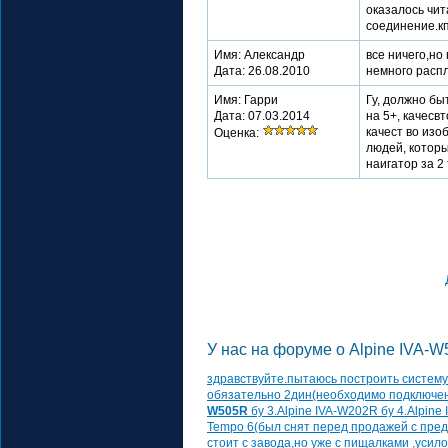
оказалось чит
соединение.кп
Имя: Александр
все ничего,но
Дата: 26.08.2010
немного распл
Имя: Гарри
Гу, должно бы
Дата: 07.03.2014
на 5+, качесв
качест во изо
Оценка:
людей, которы
наигатор за 2 
У нас на форуме о Alpine IVA-W
здравствуйте.пытаюсь построить систему в
обязательно 2дин(необходимо подключен
W505R
бу 3.Alpine IVA-W202R бу 4.Alpin
Tempo 6(был снят перед продажей с пре
стоит с завода,но уже с пищалками ,усило