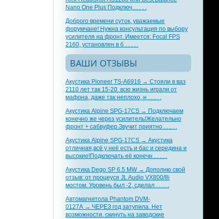
Nano One Plus Подключ . . . . .
Доброго времени суток, уважаемые
форумчане! Нужна консультация по выбору
усилителя на фронт. Имеется: Focal FPS
2160, установлен в б . . . . .
ВАШИ ОТЗЫВЫ
Акустика Pioneer TS-A6916 → Стояли в ваз
2110 лет так 15-20. всю жизнь играли от
мафона, даже так неплохо, н . . . . .
Акустика Alpine SPG-17CS → Подключаем
конечно же через усилитель!Желательно
фронт + сабвуфер.Звучит приятно . . . . .
Акустика Alpine SPG-17CS → Акустика
отличная,всё у неё есть и бас и середина и
высокие!Подключать её конечн . . . . .
Акустика Dego SP 6.5 MW → Дополню свой
отзыв: от процеуся JL Audio VX800/8i
мостом. Уровень был -2, сделал . . . . .
Автомагнитола Phantom DVM-
0127A → ЧЕРЕЗ год затупила. Нет
возможности. скинуть на заводские