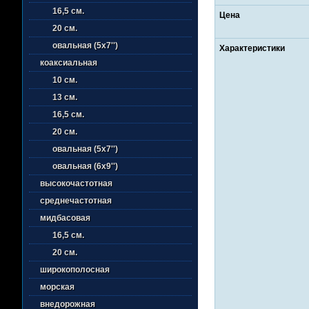
16,5 см.
Цена
20 см.
овальная (5х7'')
Характеристики
коаксиальная
10 см.
13 см.
16,5 см.
20 см.
овальная (5х7'')
овальная (6х9'')
высокочастотная
среднечастотная
мидбасовая
16,5 см.
20 см.
широкополосная
морская
внедорожная