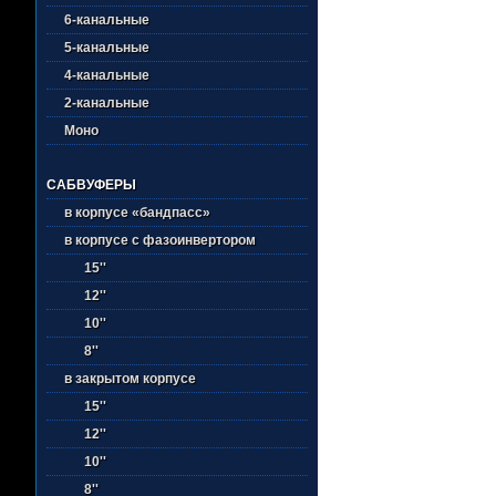
6-канальные
5-канальные
4-канальные
2-канальные
Моно
САБВУФЕРЫ
в корпусе «бандпасс»
в корпусе с фазоинвертором
15''
12''
10''
8''
в закрытом корпусе
15''
12''
10''
8''