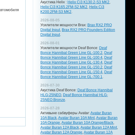
Акустика Helix :
Helix Ci3 K130.2-S3 MK2
,
Helix Ci3 K165.2FM-S2 MK2
,
Helix Ci3
автомобиля
K200.2FM-S3 MK2
.
2026-08-05
Усилители мощности Brax:
Brax RX2 PRO
Digital Input
,
Brax RX2 PRO Founders Edition
Digital Input
.
2026-08-01
Усилители мощности Deaf Bonce:
Deaf
Bonce Hannibal Green Line GL-100.2
,
Deaf
Bonce Hannibal Green Line GL-100.4
,
Deaf
Bonce Hannibal Green Line GL-130.4
,
Deaf
Bonce Hannibal Green Line GL-150.2
,
Deaf
Bonce Hannibal Green Line GL-150.4
,
Deaf
Bonce Hannibal Green Line GL-700.1
.
2026-07-30
Акустика Deaf Bonce:
Deaf Bonce Hannibal
HLG-25NEO
,
Deaf Bonce Hannibal HLG-
25NEO Bronze
.
2026-07-28
Активыне сабвуферы Avatar:
Avatar Buran
10A Black
,
Avatar Buran 10A Mint
,
Avatar Buran
10A Orange
,
Avatar Buran 10A Orange/Black
,
Avatar Buran 12A Black
,
Avatar Buran 12A Mint
,
Avatar Buran 12A Orange
,
Avatar Buran 12A