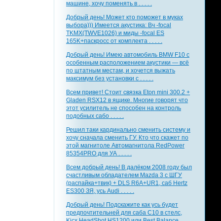
машине, хочу поменять в . . . . .
Добрый день! Может кто поможет в муках
выбора))) Имеется акустика: Вч -focal
TKMX(TWVE1026) и миды -focal ES
165K+паскросс от комплекта . . . . .
Добрый день! Имею автомобиль BMW F10 с
особенным расположением акустики — всё
по штатным местам, и хочется выжать
максимум без установки с . . . . .
Всем привет! Стоит связка Eton mini 300.2 +
Gladen RSX12 в ящике. Многие говорят что
этот усилитель не способен на контроль
подобных сабо . . . . .
Решил таки кардинально сменить систему и
хочу сначала сменить ГУ. Кто что скажет по
этой магнитоле Автомагнитола RedPower
85354PRO для УА . . . . .
Всем добрый день! В далёком 2008 году был
счастливым обладателем Mazda 3 с ШГУ
(распайка+твик) + DLS R6A+UR1, саб Hertz
ES300 ЗЯ, усь Audi . . . . .
Добрый день! Подскажите как усь будет
предпочтительней для саба С10 в стелс,
Kicx HeadShot HS1200 или Best Balance