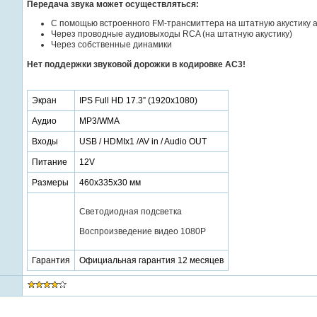
Передача звука может осуществляться:
С помощью встроенного FM-трансмиттера на штатную акустику 
Через проводные аудиовыходы RCA (на штатную акустику)
Через собственные динамики
Нет поддержки звуковой дорожки в кодировке AC3!
Экран
IPS Full HD 17.3” (1920x1080)
Аудио
MP3/WMA
Входы
USB / HDMIx1 /AV in / Audio OUT
Питание
12V
Размеры
460х335х30 мм
Светодиодная подсветка
Воспроизведение видео 1080P
Гарантия
Официальная гарантия 12 месяцев