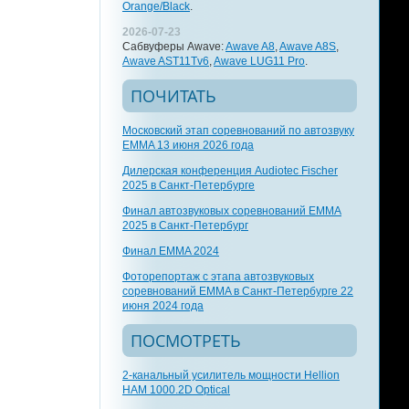
Orange/Black
.
2026-07-23
Сабвуферы Awave:
Awave A8
,
Awave A8S
,
Awave AST11Tv6
,
Awave LUG11 Pro
.
ПОЧИТАТЬ
Московский этап соревнований по автозвуку
EMMA 13 июня 2026 года
Дилерская конференция Audiotec Fischer
2025 в Санкт-Петербурге
Финал автозвуковых соревнований EMMA
2025 в Санкт-Петербург
Финал EMMA 2024
Фоторепортаж с этапа автозвуковых
соревнований EMMA в Санкт-Петербурге 22
июня 2024 года
ПОСМОТРЕТЬ
2-канальный усилитель мощности Hellion
HAM 1000.2D Optical