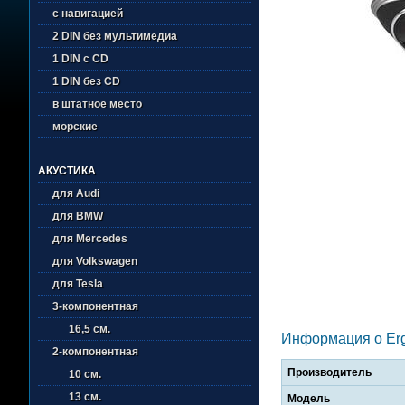
с навигацией
2 DIN без мультимедиа
1 DIN с CD
1 DIN без CD
в штатное место
морские
АКУСТИКА
для Audi
для BMW
для Mercedes
для Volkswagen
для Tesla
3-компонентная
16,5 см.
Информация о Er
2-компонентная
Производитель
10 см.
13 см.
Модель