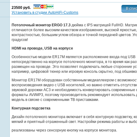
23500 руб.
Установить в студии AutoHiFi-Customs
Потолочный монитор ERGO 17.3
дюйма с IPS матрицей FullHD. Матри
отличаются более высоким качеством изображения, высокой яркостью,
контрастностью, большим углом обзора и точной передачей цветов. Уг
градусов!
HDMI на проводе, USB на корпусе
Особенностью модели ER17M является расположение входа под USB
непосредственно на корпусе потолочного монитора, в то время как р
размещен на проводе. Это позволяет подключать любые сторонние ус
например, цифровой тюнер или игровую консоль скрытно, под обшивко
Монитор ER17M оборудован собственным медиаплеером с возможнос
воспроизведения видео с USB носителей, но важно отметить отсутств
звуковой дорожки AC3 и необходимость конвертировать современные
форматы AVI/MP3, поэтому производитель рекомендует использовать
модель в связке с современными ТВ приставками.
Контурная подсветка
Дизайн потолочного монитора включает в себя контурную подсветку, к
мягкий и приятный отраженный свет. Настройки режима работы и выб
реализованы через сенсорную кнопку на корпусе монитора.