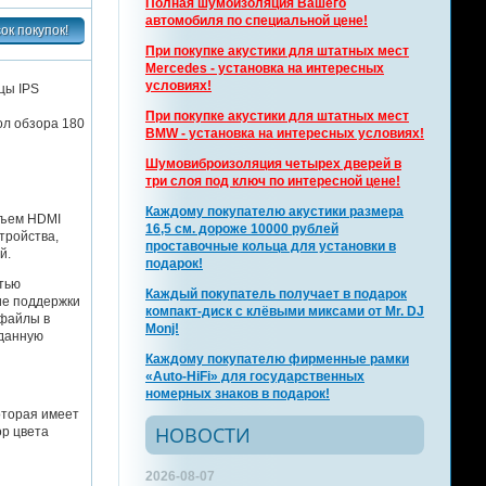
Полная шумоизоляция Вашего
автомобиля по специальной цене!
При покупке акустики для штатных мест
Mercedes - установка на интересных
условиях!
цы IPS
При покупке акустики для штатных мест
ол обзора 180
BMW - установка на интересных условиях!
Шумовиброизоляция четырех дверей в
три слоя под ключ по интересной цене!
Каждому покупателю акустики размера
азъем HDMI
16,5 см. дороже 10000 рублей
тройства,
проставочные кольца для установки в
й.
подарок!
тью
Каждый покупатель получает в подарок
ие поддержки
компакт-диск с клёвыми миксами от Mr. DJ
 файлы в
Monj!
 данную
Каждому покупателю фирменные рамки
«Auto-HiFi» для государственных
номерных знаков в подарок!
оторая имеет
НОВОСТИ
ор цвета
2026-08-07