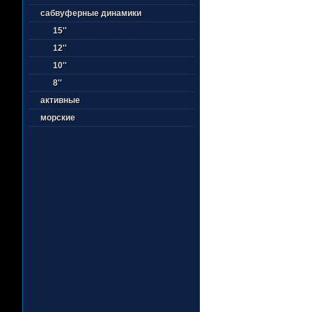
сабвуферные динамики
15''
12''
10''
8''
активные
морские