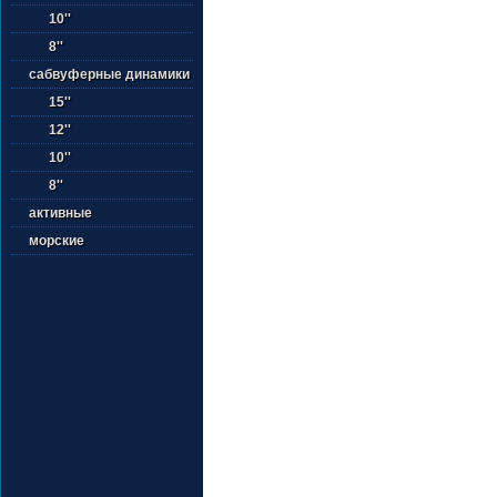
10''
8''
сабвуферные динамики
15''
12''
10''
8''
активные
морские