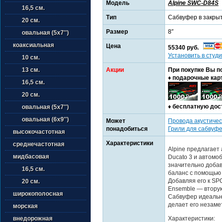
Модель
Alpine SWC-D84S
16,5 см.
Тип
Сабвуфер в закры
20 см.
Размер
8″
овальная (5х7'')
коаксиальная
Цена
55340 руб.
Установить в студи
10 см.
Акции
При покупке Вы п
13 см.
♦ подарочные кар
16,5 см.
20 см.
♦ бесплатную дос
овальная (5х7'')
овальная (6х9'')
Может
Провода акустичес
понадобиться
Грили для сабвуф
высокочастотная
Характеристики
среднечастотная
Alpine предлагает 
мидбасовая
Ducato 3 и автомо
значительно добав
16,5 см.
баланс с помощью
Добавляя его к SP
20 см.
Ensemble — вторую
широкополосная
Сабвуфер идеально
делает его незаме
морская
Характеристики:
внедорожная