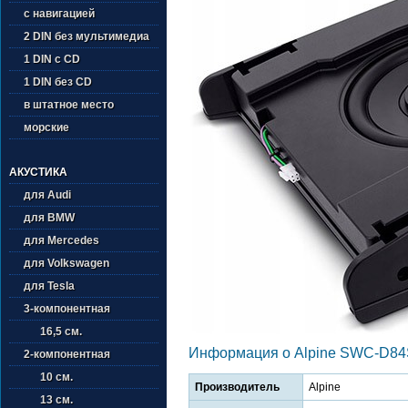
с навигацией
2 DIN без мультимедиа
1 DIN с CD
1 DIN без CD
в штатное место
морские
АКУСТИКА
для Audi
для BMW
для Mercedes
для Volkswagen
для Tesla
3-компонентная
16,5 см.
Информация о Alpine SWC-D8
2-компонентная
10 см.
Производитель
Alpine
13 см.