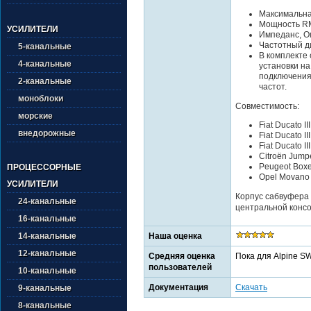
Максимальна
Мощность RM
УСИЛИТЕЛИ
Импеданс, Ом
Частотный ди
5-канальные
В комплекте
4-канальные
установки на
подключения 
2-канальные
частот.
моноблоки
Совместимость:
морские
Fiat Ducato I
внедорожные
Fiat Ducato II
Fiat Ducato I
Citroën Jumpe
Peugeot Boxer
ПРОЦЕССОРНЫЕ
Opel Movano I
УСИЛИТЕЛИ
Корпус сабвуфера 
24-канальные
центральной консо
16-канальные
Наша оценка
14-канальные
12-канальные
Средняя оценка
Пока для Alpine S
пользователей
10-канальные
Документация
Скачать
9-канальные
8-канальные