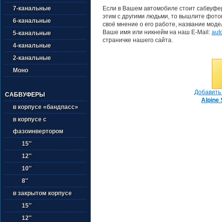
Если в Вашем автомобиле стоит сабвуфе
7-канальные
этим с другими людьми, то вышлите фото
6-канальные
своё мнение о его работе, название моде
Ваше имя или никнейм на наш E-Mail:
aut
5-канальные
страничке нашего сайта.
4-канальные
2-канальные
Моно
Добавить 
САБВУФЕРЫ
Alpine
в корпусе «бандпасс»
в корпусе с
фазоинвертором
15''
12''
10''
8''
в закрытом корпусе
15''
12''