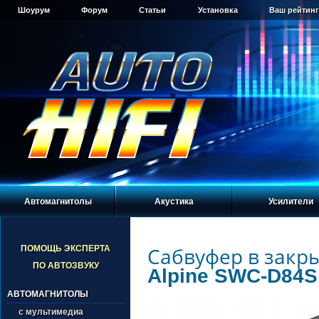
Шоурум
Форум
Статьи
Установка
Ваш рейтинг
Автомагнитолы
Акустика
Усилители
Сабвуфер в закр
ПОМОЩЬ ЭКСПЕРТА
ПО АВТОЗВУКУ
Alpine SWC-D84S
АВТОМАГНИТОЛЫ
с мультимедиа