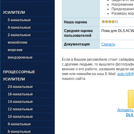
Напряжение п
Предохраните
УСИЛИТЕЛИ
Размеры корп
5-канальные
Наша оценка
4-канальные
Средняя оценка
Пока для DLS ACW1
2-канальные
пользователей
моноблоки
Документация
Скачать
морские
внедорожные
Если в Вашем автомобиле стоит сабвуфе
с другими людьми, то вышлите фотографи
мнение о его работе, название модели ав
ПРОЦЕССОРНЫЕ
имя или никнейм на наш E-Mail:
auto-hifi@
нашего сайта.
УСИЛИТЕЛИ
24-канальные
16-канальные
14-канальные
12-канальные
Добавить 
DLS
10-канальные
9-канальные
8-канальные