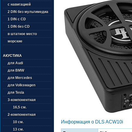
с навигацией
2 DIN без мультимедиа
1 DIN с CD
1 DIN без CD
в штатное место
морские
АКУСТИКА
для Audi
для BMW
для Mercedes
для Volkswagen
для Tesla
3-компонентная
16,5 см.
2-компонентная
Информация о DLS ACW10i
10 см.
13 см.