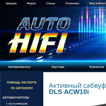
Шоурум
Форум
Статьи
Установка
Ваш рейтинг
Автомагнитолы
Акустика
Усилители
Активный сабву
ПОМОЩЬ ЭКСПЕРТА
ПО АВТОЗВУКУ
DLS ACW10i
АВТОМАГНИТОЛЫ
с мультимедиа