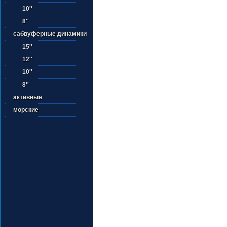
10''
8''
сабвуферные динамики
15''
12''
10''
8''
активные
морские