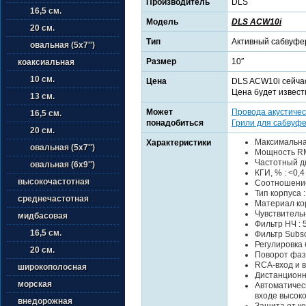
Производитель
DLS
16,5 см.
Модель
DLS ACW10i
20 см.
Тип
Активный сабвуфе
овальная (5х7'')
Размер
10″
коаксиальная
10 см.
Цена
DLS ACW10i сейчас
Цена будет извест
13 см.
Может
Провода акустичес
16,5 см.
понадобиться
Грили для сабвуф
20 см.
Максимальна
Характеристики
овальная (5х7'')
Мощность RM
Частотный ди
овальная (6х9'')
КГИ, % : <0,4
высокочастотная
Соотношение 
Тип корпуса 
среднечастотная
Материал ко
Чувствительнос
мидбасовая
Фильтр НЧ : 5
16,5 см.
Фильтр Subson
Регулировка б
20 см.
Поворот фазы,
RCA-вход и 
широкополосная
Дистанционн
морская
Автоматичес
входе высоко
внедорожная
Защита от ко