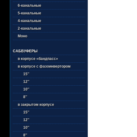
6-канальные
5-канальные
4-канальные
2-канальные
Моно
САБВУФЕРЫ
в корпусе «бандпасс»
в корпусе с фазоинвертором
15''
12''
10''
8''
в закрытом корпусе
15''
12''
10''
8''