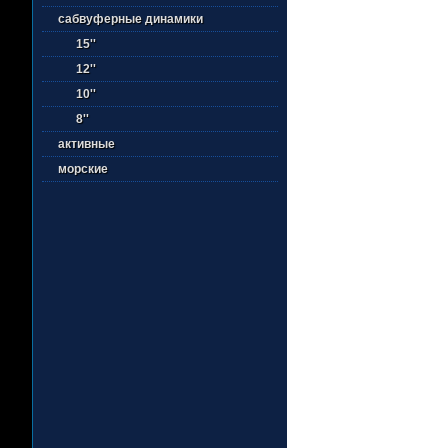
сабвуферные динамики
15''
12''
10''
8''
активные
морские