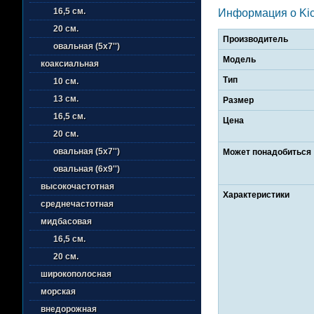
16,5 см.
Информация о Ki
20 см.
Производитель
овальная (5х7'')
Модель
коаксиальная
Тип
10 см.
13 см.
Размер
16,5 см.
Цена
20 см.
овальная (5х7'')
Может понадобиться
овальная (6х9'')
высокочастотная
Характеристики
среднечастотная
мидбасовая
16,5 см.
20 см.
широкополосная
морская
внедорожная