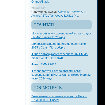
Orange/Black
.
2026-07-23
Сабвуферы Awave:
Awave A8
,
Awave A8S
,
Awave AST11Tv6
,
Awave LUG11 Pro
.
ПОЧИТАТЬ
Московский этап соревнований по автозвуку
EMMA 13 июня 2026 года
Дилерская конференция Audiotec Fischer
2025 в Санкт-Петербурге
Финал автозвуковых соревнований EMMA
2025 в Санкт-Петербург
Финал EMMA 2024
Фоторепортаж с этапа автозвуковых
соревнований EMMA в Санкт-Петербурге 22
июня 2024 года
ПОСМОТРЕТЬ
2-канальный усилитель мощности Hellion
HAM 1000.2D Optical