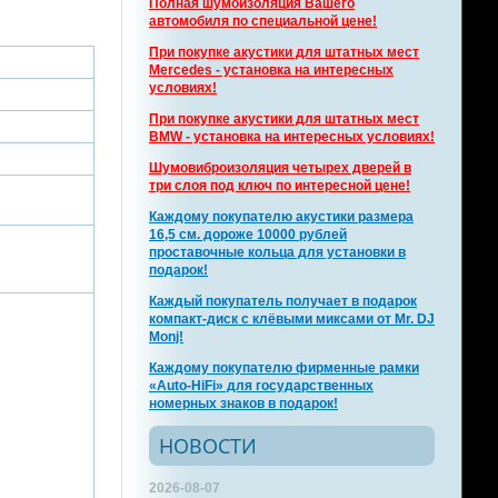
Полная шумоизоляция Вашего
автомобиля по специальной цене!
При покупке акустики для штатных мест
Mercedes - установка на интересных
условиях!
При покупке акустики для штатных мест
BMW - установка на интересных условиях!
Шумовиброизоляция четырех дверей в
три слоя под ключ по интересной цене!
Каждому покупателю акустики размера
16,5 см. дороже 10000 рублей
проставочные кольца для установки в
подарок!
Каждый покупатель получает в подарок
компакт-диск с клёвыми миксами от Mr. DJ
Monj!
Каждому покупателю фирменные рамки
«Auto-HiFi» для государственных
номерных знаков в подарок!
НОВОСТИ
2026-08-07