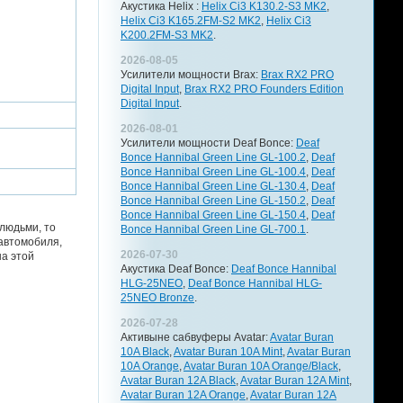
Акустика Helix :
Helix Ci3 K130.2-S3 MK2
,
Helix Ci3 K165.2FM-S2 MK2
,
Helix Ci3
K200.2FM-S3 MK2
.
2026-08-05
Усилители мощности Brax:
Brax RX2 PRO
Digital Input
,
Brax RX2 PRO Founders Edition
Digital Input
.
2026-08-01
Усилители мощности Deaf Bonce:
Deaf
Bonce Hannibal Green Line GL-100.2
,
Deaf
Bonce Hannibal Green Line GL-100.4
,
Deaf
Bonce Hannibal Green Line GL-130.4
,
Deaf
Bonce Hannibal Green Line GL-150.2
,
Deaf
Bonce Hannibal Green Line GL-150.4
,
Deaf
людьми, то
Bonce Hannibal Green Line GL-700.1
.
автомобиля,
2026-07-30
на этой
Акустика Deaf Bonce:
Deaf Bonce Hannibal
HLG-25NEO
,
Deaf Bonce Hannibal HLG-
25NEO Bronze
.
2026-07-28
Активыне сабвуферы Avatar:
Avatar Buran
10A Black
,
Avatar Buran 10A Mint
,
Avatar Buran
10A Orange
,
Avatar Buran 10A Orange/Black
,
Avatar Buran 12A Black
,
Avatar Buran 12A Mint
,
Avatar Buran 12A Orange
,
Avatar Buran 12A