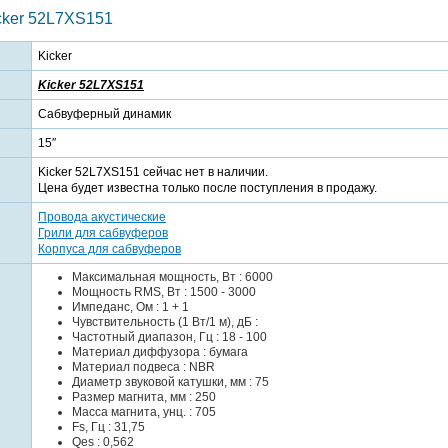
cker 52L7XS151
Kicker
Kicker 52L7XS151
Сабвуферный динамик
15″
Kicker 52L7XS151 сейчас нет в наличии.
Цена будет известна только после поступления в продажу.
Провода акустические
Грили для сабвуферов
Корпуса для сабвуферов
Максимальная мощность, Вт : 6000
Мощность RMS, Вт : 1500 - 3000
Импеданс, Ом : 1 + 1
Чувствительность (1 Вт/1 м), дБ :
Частотный диапазон, Гц : 18 - 100
Материал диффузора : бумага
Материал подвеса : NBR
Диаметр звуковой катушки, мм : 75
Размер магнита, мм : 250
Масса магнита, унц. : 705
Fs, Гц : 31,75
Qes : 0,562