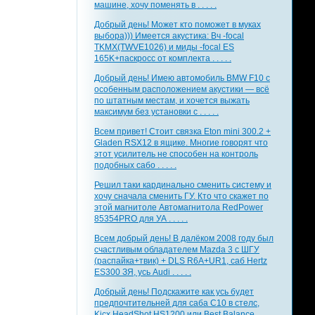
машине, хочу поменять в . . . . .
Добрый день! Может кто поможет в муках
выбора))) Имеется акустика: Вч -focal
TKMX(TWVE1026) и миды -focal ES
165K+паскросс от комплекта . . . . .
Добрый день! Имею автомобиль BMW F10 с
особенным расположением акустики — всё
по штатным местам, и хочется выжать
максимум без установки с . . . . .
Всем привет! Стоит связка Eton mini 300.2 +
Gladen RSX12 в ящике. Многие говорят что
этот усилитель не способен на контроль
подобных сабо . . . . .
Решил таки кардинально сменить систему и
хочу сначала сменить ГУ. Кто что скажет по
этой магнитоле Автомагнитола RedPower
85354PRO для УА . . . . .
Всем добрый день! В далёком 2008 году был
счастливым обладателем Mazda 3 с ШГУ
(распайка+твик) + DLS R6A+UR1, саб Hertz
ES300 ЗЯ, усь Audi . . . . .
Добрый день! Подскажите как усь будет
предпочтительней для саба С10 в стелс,
Kicx HeadShot HS1200 или Best Balance