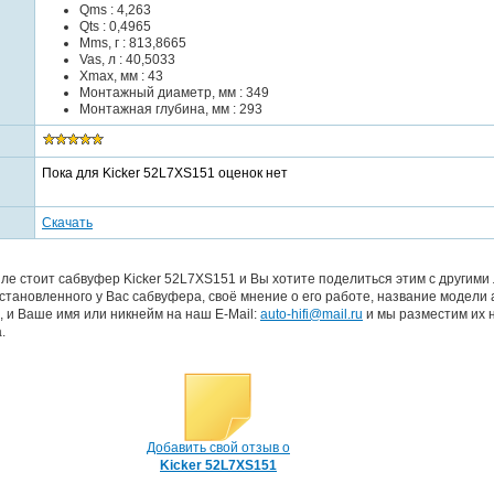
Qms : 4,263
Qts : 0,4965
Mms, г : 813,8665
Vas, л : 40,5033
Xmax, мм : 43
Монтажный диаметр, мм : 349
Монтажная глубина, мм : 293
Пока для Kicker 52L7XS151 оценок нет
Скачать
е стоит сабвуфер Kicker 52L7XS151 и Вы хотите поделиться этим с другими 
тановленного у Вас сабвуфера, своё мнение о его работе, название модели 
, и Ваше имя или никнейм на наш E-Mail:
auto-hifi@mail.ru
и мы разместим их 
.
Добавить свой отзыв о
Kicker 52L7XS151