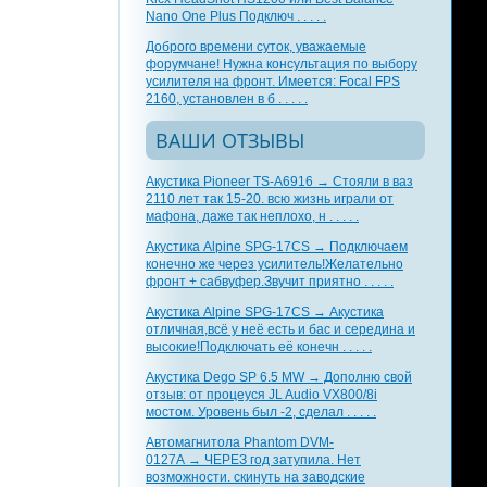
Nano One Plus Подключ . . . . .
Доброго времени суток, уважаемые
форумчане! Нужна консультация по выбору
усилителя на фронт. Имеется: Focal FPS
2160, установлен в б . . . . .
ВАШИ ОТЗЫВЫ
Акустика Pioneer TS-A6916 → Стояли в ваз
2110 лет так 15-20. всю жизнь играли от
мафона, даже так неплохо, н . . . . .
Акустика Alpine SPG-17CS → Подключаем
конечно же через усилитель!Желательно
фронт + сабвуфер.Звучит приятно . . . . .
Акустика Alpine SPG-17CS → Акустика
отличная,всё у неё есть и бас и середина и
высокие!Подключать её конечн . . . . .
Акустика Dego SP 6.5 MW → Дополню свой
отзыв: от процеуся JL Audio VX800/8i
мостом. Уровень был -2, сделал . . . . .
Автомагнитола Phantom DVM-
0127A → ЧЕРЕЗ год затупила. Нет
возможности. скинуть на заводские