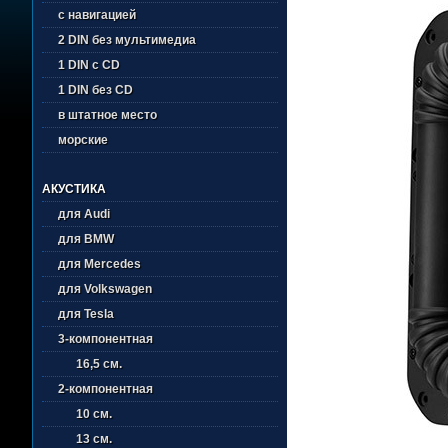
с навигацией
2 DIN без мультимедиа
1 DIN с CD
1 DIN без CD
в штатное место
морские
АКУСТИКА
для Audi
для BMW
для Mercedes
для Volkswagen
для Tesla
3-компонентная
16,5 см.
2-компонентная
10 см.
13 см.