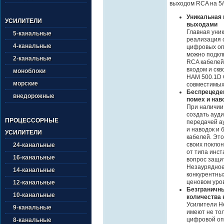
выходом RCA на 5/
Уникальная 
УСИЛИТЕЛИ
выходами
Главная уни
5-канальные
реализация 
4-канальные
цифровых оп
можно подкл
2-канальные
RCA кабелей.
входом и скв
моноблоки
HAM 500.1D O
морские
совместимых
Беспрецеде
внедорожные
помех и нав
При наличии 
создать ауд
ПРОЦЕССОРНЫЕ
передачей а
и наводок и
УСИЛИТЕЛИ
кабелей. Эт
своих поклон
24-канальные
от типа инст
16-канальные
вопрос защи
Незаурядное
14-канальные
конкурентны
ценовом уро
12-канальные
Безграничн
10-канальные
количества 
Усилители He
9-канальные
имеют не то
цифровой опт
8-канальные