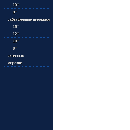
10''
8''
сабвуферные динамики
15''
12''
10''
8''
активные
морские