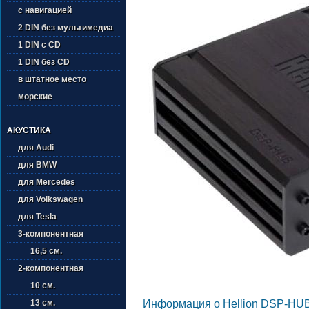
с навигацией
2 DIN без мультимедиа
1 DIN с CD
1 DIN без CD
в штатное место
морские
АКУСТИКА
для Audi
для BMW
для Mercedes
для Volkswagen
для Tesla
3-компонентная
16,5 см.
2-компонентная
10 см.
13 см.
Информация о Hellion DSP-HU