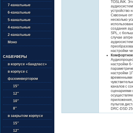
TOSLINK. Эт
7-канальные
аудиосистему
устройство н
6-канальные
Сквозные оп
несколько ус
5-канальные
использован
4-канальные
создания ау
SPL, с боль
2-канальные
случае апгр
аудиосистем 
Моно
преобразова
настройки ч
Комфортное 
САБВУФЕРЫ
Аудиопроцес
настройки 6
в корпусе «бандпасс»
параметриче
в корпусе с
настройки 1Г
временными 
фазоинвертором
чувствительн
15''
каналов с со
сценариями 
12''
осуществляе
приложения,
10''
пультов дис
8''
DRC-DSD 256
в закрытом корпусе
15''
12''