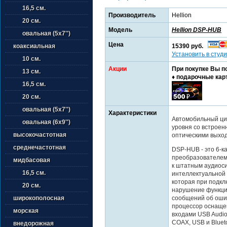
16,5 см.
Производитель
Hellion
20 см.
Модель
Hellion DSP-HUB
овальная (5х7'')
Цена
15390 руб.
коаксиальная
Установить в студи
10 см.
Акции
При покупке Вы п
13 см.
♦ подарочные кар
16,5 см.
20 см.
овальная (5х7'')
Характеристики
Автомобильный ци
овальная (6х9'')
уровня со встрое
высокочастотная
оптическими выхо
среднечастотная
DSP-HUB - это 6-
преобразователем 
мидбасовая
к штатным аудиос
16,5 см.
интеллектуальной 
которая при подк
20 см.
нарушение функци
сообщений об ошиб
широкополосная
процессор оснаще
морская
входами USB Audio
COAX, USB и Bluet
внедорожная