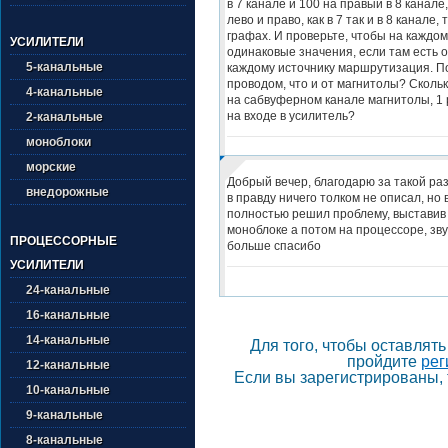
в 7 канале и 100 на правый в 8 канале
лево и право, как в 7 так и в 8 канале, 
графах. И проверьте, чтобы на каждом
УСИЛИТЕЛИ
одинаковые значения, если там есть 
5-канальные
каждому источнику маршрутизация. П
проводом, что и от магнитолы? Сколь
4-канальные
на сабвуферном канале магнитолы, 1 р
на входе в усилитель?
2-канальные
моноблоки
морские
Добрый вечер, благодарю за такой раз
внедорожные
в правду ничего толком не описал, но 
полностью решил проблему, выставив
моноблоке а потом на процессоре, зву
ПРОЦЕССОРНЫЕ
больше спасибо
УСИЛИТЕЛИ
24-канальные
16-канальные
14-канальные
Для того, чтобы оставлят
пройдите
рег
12-канальные
Если вы зарегистрированы, 
10-канальные
9-канальные
8-канальные