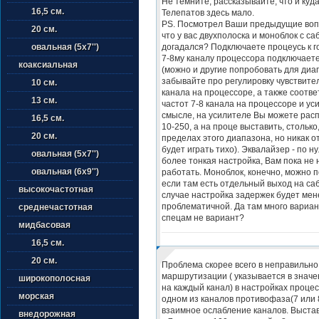
Не темните, рассказывайте, что и куд
16,5 см.
Телепатов здесь мало.
PS. Посмотрел Ваши предыдущие вопр
20 см.
что у вас двухполоска и моноблок с с
догадался? Подключаете процеусь к го
овальная (5х7'')
7-8му каналу процессора подключает
коаксиальная
(можно и другие попробовать для диагн
забывайте про регулировку чувствите
10 см.
канала на процессоре, а также соотве
13 см.
частот 7-8 канала на процессоре и уси
смысле, на усилителе Вы можете распу
16,5 см.
10-250, а на проце выставить, столько
20 см.
пределах этого диапазона, но никак от
будет играть тихо). Эквалайзер - по н
овальная (5х7'')
более тонкая настройка, Вам пока не 
овальная (6х9'')
работать. Моноблок, конечно, можно п
если там есть отдельный выход на саб
высокочастотная
случае настройка задержек будет мен
проблематичной. Да там много вариант
среднечастотная
спецам не вариант?
мидбасовая
16,5 см.
20 см.
Проблема скорее всего в неправильн
маршрутизации ( указывается в значен
широкополосная
на каждый канал) в настройках процес
морская
одном из каналов противофаза(7 или 8
взаимное ослабление каналов. Выста
внедорожная