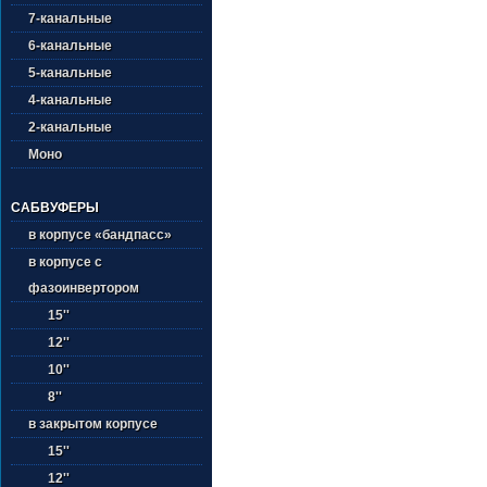
7-канальные
6-канальные
5-канальные
4-канальные
2-канальные
Моно
САБВУФЕРЫ
в корпусе «бандпасс»
в корпусе с
фазоинвертором
15''
12''
10''
8''
в закрытом корпусе
15''
12''