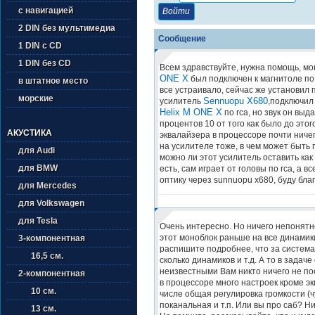
с навигацией
2 DIN без мультимедиа
Сообщение
1 DIN с CD
1 DIN без CD
Всем здравствуйте, нужна помощь, м
ONE X
был подключен к магнитоле по 
в штатное место
все устраивало, сейчас же установил
морские
Sennuopu X680
усилитель
,подключил 
Helix M ONE X
по rca, но звук он выд
процентов 10 от того как было до этог
АКУСТИКА
эквалайзера в процессоре почти ничег
на усилителе тоже, в чем может быть
для Audi
можно ли этот усилитель оставить как 
для BMW
есть, сам играет от головы по rca, а в
оптику через sunnuopu x680, буду бла
для Mercedes
для Volkswagen
для Tesla
Очень интересно. Но ничего непонятно
этот моноблок раньше на все динамик
3-компонентная
распишите подробнее, что за система?
16,5 см.
сколько динамиков и т.д. А то в задаче
неизвестными Вам никто ничего не пос
2-компонентная
в процессоре много настроек кроме эк
10 см.
числе общая регулировка громкости (ч
поканальная и т.п. Или вы про саб? Н
13 см.