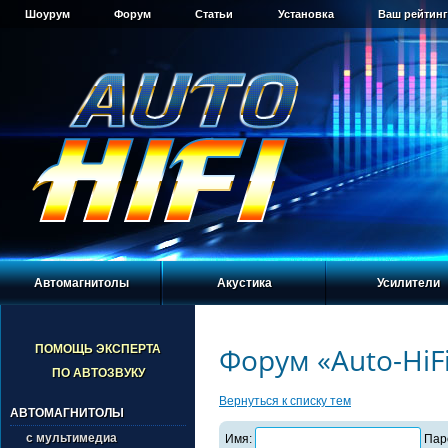
Шоурум
Форум
Статьи
Установка
Ваш рейтинг
Автомагнитолы
Акустика
Усилители
Форум «Auto-HiF
ПОМОЩЬ ЭКСПЕРТА
ПО АВТОЗВУКУ
Вернуться к списку тем
АВТОМАГНИТОЛЫ
с мультимедиа
Имя:
Пар