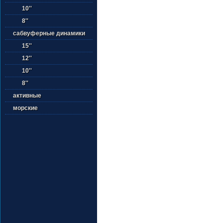
10''
8''
сабвуферные динамики
15''
12''
10''
8''
активные
морские