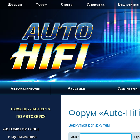
Шоурум
Форум
Статьи
Установка
Ваш рейтинг
Автомагнитолы
Акустика
Усилители
Форум «Auto-HiF
ПОМОЩЬ ЭКСПЕРТА
ПО АВТОЗВУКУ
Вернуться к списку тем
АВТОМАГНИТОЛЫ
с мультимедиа
Имя:
Пар