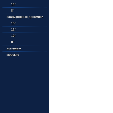
10''
8''
сабвуферные динамики
15''
12''
10''
8''
активные
морские