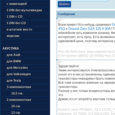
с навигацией
2 DIN без мультимедиа
Сообщение
1 DIN с CD
1 DIN без CD
G
Всем привет! Кто-нибудь сравнивал
4SQ
Ground Zero GZA 125.4-30A
и
? 
в штатное место
юбилейном чуть изменили начинку. Фи
морские
интересуют, есть проц. Есть возможно
одинаковой цене, поэтому интересна 
АКУСТИКА
Pion 80+helix dsp3, dego upgrade+sp3.0
для Audi
6.5w+pioneer d800х2, jbl l8400p+eos 1
для BMW
Здравствуйте!
для Mercedes
Также интересовался этим вопросом,но
для Volkswagen
узнал что в них установленны одинак
транзисторы-передумал брать новинк
для Tesla
Всё-таки основное влияние на звуков
транзисторы.
3-компонентная
Разные у них только конденсаторы,в
16,5 см.
что.
Думаю,что от апгрейта акустики тольк
2-компонентная
10 см.
FiioM23_Helix PROMK3_GZ 4.150SQ_F
13 см.
midrange_K2 TKMX_G.Z.GZUA 2SQ_Foc