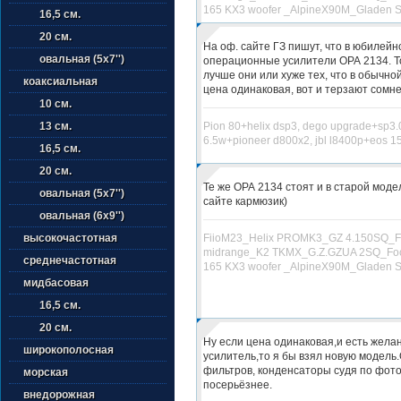
165 KX3 woofer _AlpineX90M_Gladen S
16,5 см.
20 см.
На оф. сайте ГЗ пишут, что в юбилей
овальная (5х7'')
операционные усилители ОРА 2134. То
лучше они или хуже тех, что в обычно
коаксиальная
цена одинаковая, вот и терзают сомн
10 см.
Pion 80+helix dsp3, dego upgrade+sp3.0
13 см.
6.5w+pioneer d800х2, jbl l8400p+eos 1
16,5 см.
20 см.
Те же ОРА 2134 стоят и в старой модел
овальная (5х7'')
сайте кармюзик)
овальная (6х9'')
FiioM23_Helix PROMK3_GZ 4.150SQ_F
высокочастотная
midrange_K2 TKMX_G.Z.GZUA 2SQ_Foc
среднечастотная
165 KX3 woofer _AlpineX90M_Gladen S
мидбасовая
16,5 см.
20 см.
Ну если цена одинаковая,и есть жела
широкополосная
усилитель,то я бы взял новую модель
фильтров, конденсаторы судя по фото
морская
посерьёзнее.
внедорожная