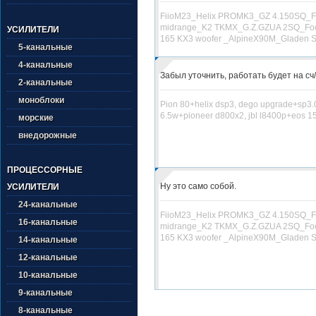
FiioM23_Helix PROMK3_GZ 4.150SQ_F
midrange_K2 TKMX_G.Z.GZUA 2SQ_Foc
УСИЛИТЕЛИ
165 KX3 woofer _AlpineX90M_Gladen S
5-канальные
4-канальные
Забыл уточнить, работать будет на сч/в
2-канальные
моноблоки
Pion 80+helix dsp3, dego upgrade+sp3.0
6.5w+pioneer d800х2, jbl l8400p+eos 1
морские
внедорожные
ПРОЦЕССОРНЫЕ
Ну это само собой.
УСИЛИТЕЛИ
24-канальные
FiioM23_Helix PROMK3_GZ 4.150SQ_F
16-канальные
midrange_K2 TKMX_G.Z.GZUA 2SQ_Foc
165 KX3 woofer _AlpineX90M_Gladen S
14-канальные
12-канальные
10-канальные
9-канальные
8-канальные