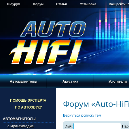
Шоурум
Форум
Статьи
Установка
Ваш рейтинг
Автомагнитолы
Акустика
Усилители
Форум «Auto-HiF
ПОМОЩЬ ЭКСПЕРТА
ПО АВТОЗВУКУ
Вернуться к списку тем
АВТОМАГНИТОЛЫ
с мультимедиа
Имя:
Пар