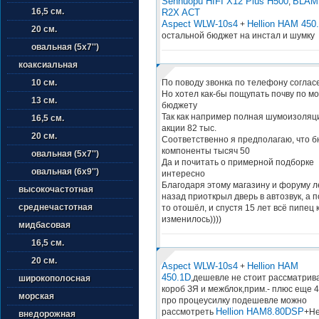
Sennuopu HIFI X12 Plus H500
BLAM
,
16,5 см.
R2X ACT
Aspect WLW-10s4
Hellion HAM 450
+
20 см.
остальной бюджет на инстал и шумку
овальная (5х7'')
коаксиальная
По поводу звонка по телефону соглас
10 см.
Но хотел как-бы пощупать почву по м
13 см.
бюджету
Так как например полная шумоизоляц
16,5 см.
акции 82 тыс.
20 см.
Соответственно я предполагаю, что 
компоненты тысяч 50
овальная (5х7'')
Да и почитать о примерной подборке
овальная (6х9'')
интересно
Благодаря этому магазину и форуму л
высокочастотная
назад приоткрыл дверь в автозвук, а п
среднечастотная
то отошёл, и спустя 15 лет всё пипец 
изменилось))))
мидбасовая
16,5 см.
20 см.
Aspect WLW-10s4
Hellion HAM
+
450.1D
,дешевле не стоит рассматри
широкополосная
короб ЗЯ и межблок,прим.- плюс еще 4
морская
про процеусилку подешевле можно
Hellion HAM8.80DSP
рассмотреть
+He
внедорожная