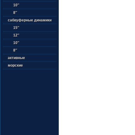
10''
8''
сабвуферные динамики
15''
12''
10''
8''
активные
морские