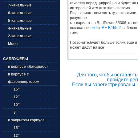
качеству перед цифрой,но и будет на 
7-канальные
интересней чем штатная система.
Еще вариант поменять гу,и это самое
6-канальные
разумное.
5-канальные
как вариант на RedPower 85306, от не
Helix PF K165.2
поканально
, сабовое
4-канальные
тоже
2-канальные
Позвоните,будет больше толку, еще и 
Моно
может дадут на все
САБВУФЕРЫ
в корпусе «бандпасс»
в корпусе с
Для того, чтобы оставлят
пройдите
рег
фазоинвертором
Если вы зарегистрированы, 
15''
12''
10''
8''
в закрытом корпусе
15''
12''