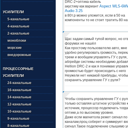
DRC-2+оптика кабель
Aspect WLS-6M
акустику как вариант
Audio 3.25
УСИЛИТЕЛИ
в 80т.р можно уложится, если в 50 на
5-канальные
компоненты то не стоит тратить 80 на
4-канальные
2-канальные
Щас задам самый тупой вопрос, но от
моноблоки
форумах не нашёл
морские
Как простому пользователю авто, мне
удобно регулировать громкость, пере
внедорожные
треки и вообщем управлять ГУ с руля,
абгрейде системы необходимо добав
Hellion DRC-2 и как я понимаю управ
ПРОЦЕССОРНЫЕ
громкостью будет происходить с него
Неужели нет никакой приблуды, чтоб
УСИЛИТЕЛИ
сохранить управление ГУ с руля?
24-канальные
16-канальные
14-канальные
Чтобы сохранить управление ГУ с ру
только оставляя штатное устройство 
12-канальные
источник, процессор подключать тогда
10-канальные
оптике,а по высокому уровню.
Даже если магнитола режет сигнал по
9-канальные
каналам,проц соберет и суммирует в
8-канальные
сигнал.Такое подключение слышимо у