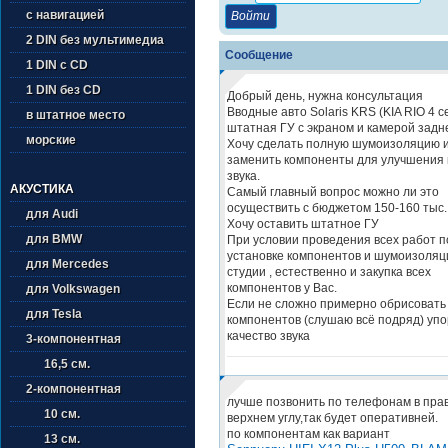
с навигацией
2 DIN без мультимедиа
Сообщение
1 DIN с CD
1 DIN без CD
Добрый день, нужна консультация
Вводные авто Solaris KRS (KIA RIO 4 с
в штатное место
штатная ГУ с экраном и камерой задн
морские
Хочу сделать полную шумоизоляцию 
заменить компоненты для улучшения 
звука.
АКУСТИКА
Самый главный вопрос можно ли это
осуществить с бюджетом 150-160 тыс.
для Audi
Хочу оставить штатное ГУ
для BMW
При условии проведения всех работ п
установке компонентов и шумоизоляци
для Mercedes
студии , естественно и закупка всех
компонентов у Вас.
для Volkswagen
Если не сложно примерно обрисовать
для Tesla
компонентов (слушаю всё подряд) упо
качество звука
3-компонентная
16,5 см.
2-компонентная
лучше позвонить по телефонам в пра
10 см.
верхнем углу,так будет оперативней.
по компонентам как вариант
13 см.