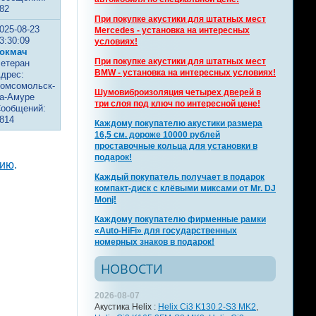
82
При покупке акустики для штатных мест
025-08-23
Mercedes - установка на интересных
3:30:09
условиях!
окмач
При покупке акустики для штатных мест
етеран
BMW - установка на интересных условиях!
дрес:
омсомольск-
Шумовиброизоляция четырех дверей в
а-Амуре
три слоя под ключ по интересной цене!
ообщений:
814
Каждому покупателю акустики размера
16,5 см. дороже 10000 рублей
проставочные кольца для установки в
подарок!
цию
.
Каждый покупатель получает в подарок
компакт-диск с клёвыми миксами от Mr. DJ
Monj!
Каждому покупателю фирменные рамки
«Auto-HiFi» для государственных
номерных знаков в подарок!
НОВОСТИ
2026-08-07
Акустика Helix :
Helix Ci3 K130.2-S3 MK2
,