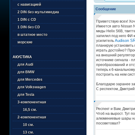
с навигацией
Сообщение
2 DIN без мультимедиа
1 DIN с CD
Приветствую всех! Хо
Имеется авто Nissan 
1 DIN без CD
миды Helix S6B, твитт
в штатное место
запилил под него ФИ-к
Audison SR
усилитель
морские
планирую установить в
играть достойно? Проб
на внешний регулятор 
АКУСТИКА
источнике сигнала - п
для Audi
преобразований и отс
теперь к 6-канальному
для BMW
построить на нем сист
для Mercedes
Благодарю заранее за
для Volkswagen
С респектом, Дмитрий
для Tesla
3-компонентная
Респект и Вам, Дмитри
16,5 см.
Чтоб на вырост. Тут 
2-компонентная
алюминиевые шары на 
посоветовал?
10 см.
13 см.