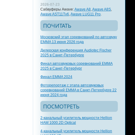
2026-07-23
Сабвуферы Awave:
Awave A8
,
Awave A8S
,
Awave AST11Tv6
,
Awave LUG11 Pro
.
ПОЧИТАТЬ
Московский этап соревнований по автозвуку
EMMA 13 июня 2026 года
Дилерская конференция Audiotec Fischer
2025 в Санкт-Петербурге
Финал автозвуковых соревнований EMMA
2025 в Санкт-Петербург
Финал EMMA 2024
Фоторепортаж с этапа автозвуковых
соревнований EMMA в Санкт-Петербурге 22
июня 2024 года
ПОСМОТРЕТЬ
2-канальный усилитель мощности Hellion
HAM 1000.2D Optical
4-канальный усилитель мощности Hellion