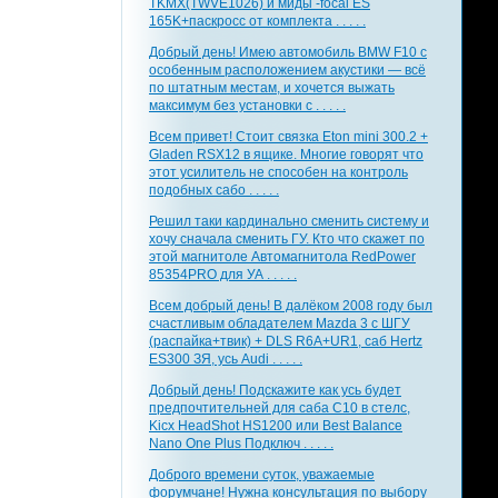
TKMX(TWVE1026) и миды -focal ES
165K+паскросс от комплекта . . . . .
Добрый день! Имею автомобиль BMW F10 с
особенным расположением акустики — всё
по штатным местам, и хочется выжать
максимум без установки с . . . . .
Всем привет! Стоит связка Eton mini 300.2 +
Gladen RSX12 в ящике. Многие говорят что
этот усилитель не способен на контроль
подобных сабо . . . . .
Решил таки кардинально сменить систему и
хочу сначала сменить ГУ. Кто что скажет по
этой магнитоле Автомагнитола RedPower
85354PRO для УА . . . . .
Всем добрый день! В далёком 2008 году был
счастливым обладателем Mazda 3 с ШГУ
(распайка+твик) + DLS R6A+UR1, саб Hertz
ES300 ЗЯ, усь Audi . . . . .
Добрый день! Подскажите как усь будет
предпочтительней для саба С10 в стелс,
Kicx HeadShot HS1200 или Best Balance
Nano One Plus Подключ . . . . .
Доброго времени суток, уважаемые
форумчане! Нужна консультация по выбору