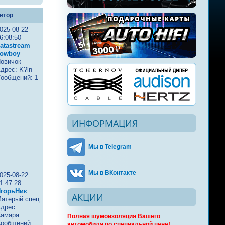
втор
025-08-22
6:08:50
atastream
owboy
овичок
дрес: K?ln
ообщений: 1
ИНФОРМАЦИЯ
Мы в Telegram
Мы в ВКонтакте
025-08-22
1:47:28
горьНик
АКЦИИ
атерый спец
дрес:
амара
Полная шумоизоляция Вашего
ообщений:
автомобиля по специальной цене!