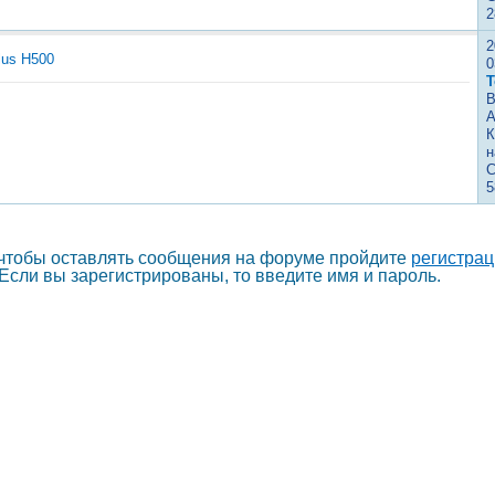
2
2
lus H500
0
Т
В
А
К
н
С
5
 чтобы оставлять сообщения на форуме пройдите
регистра
Если вы зарегистрированы, то введите имя и пароль.