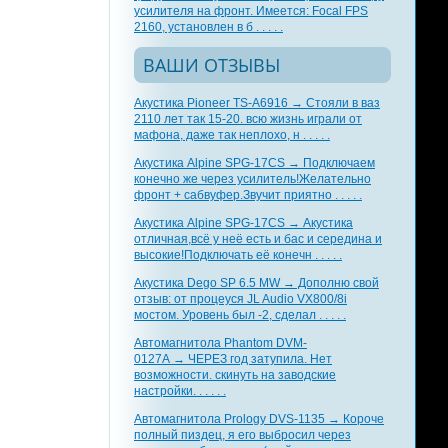
усилителя на фронт. Имеется: Focal FPS
2160, установлен в б . . . . .
ВАШИ ОТЗЫВЫ
Акустика Pioneer TS-A6916 → Стояли в ваз
2110 лет так 15-20. всю жизнь играли от
мафона, даже так неплохо, н . . . . .
Акустика Alpine SPG-17CS → Подключаем
конечно же через усилитель!Желательно
фронт + сабвуфер.Звучит приятно . . . . .
Акустика Alpine SPG-17CS → Акустика
отличная,всё у неё есть и бас и середина и
высокие!Подключать её конечн . . . . .
Акустика Dego SP 6.5 MW → Дополню свой
отзыв: от процеуся JL Audio VX800/8i
мостом. Уровень был -2, сделал . . . . .
Автомагнитола Phantom DVM-
0127A → ЧЕРЕЗ год затупила. Нет
возможности. скинуть на заводские
настройки. . . . . .
Автомагнитола Prology DVS-1135 → Короче
полный пиздец, я его выбросил через