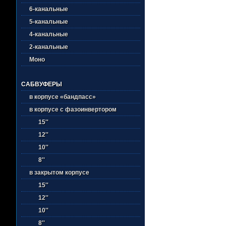
6-канальные
5-канальные
4-канальные
2-канальные
Моно
САБВУФЕРЫ
в корпусе «бандпасс»
в корпусе с фазоинвертором
15''
12''
10''
8''
в закрытом корпусе
15''
12''
10''
8''