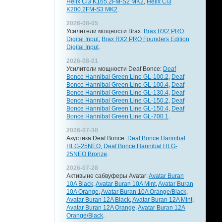
Helix Ci3 K165.2FM-S2 MK2
,
Helix Ci3
K200.2FM-S3 MK2
.
2026-08-05
Усилители мощности Brax:
Brax RX2 PRO
Digital Input
,
Brax RX2 PRO Founders Edition
Digital Input
.
2026-08-01
Усилители мощности Deaf Bonce:
Deaf
Bonce Hannibal Green Line GL-100.2
,
Deaf
Bonce Hannibal Green Line GL-100.4
,
Deaf
Bonce Hannibal Green Line GL-130.4
,
Deaf
Bonce Hannibal Green Line GL-150.2
,
Deaf
Bonce Hannibal Green Line GL-150.4
,
Deaf
Bonce Hannibal Green Line GL-700.1
.
2026-07-30
Акустика Deaf Bonce:
Deaf Bonce Hannibal
HLG-25NEO
,
Deaf Bonce Hannibal HLG-
25NEO Bronze
.
2026-07-28
Активыне сабвуферы Avatar:
Avatar Buran
10A Black
,
Avatar Buran 10A Mint
,
Avatar Buran
10A Orange
,
Avatar Buran 10A Orange/Black
,
Avatar Buran 12A Black
,
Avatar Buran 12A Mint
,
Avatar Buran 12A Orange
,
Avatar Buran 12A
Orange/Black
.