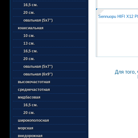
16,5 см.
20 см.
Sennuopu HIFI X12 P
овальная (5х7'')
коаксиальная
10 см.
13 см.
16,5 см.
20 см.
овальная (5х7'')
Для того,
овальная (6х9'')
высокочастотная
среднечастотная
мидбасовая
16,5 см.
20 см.
широкополосная
морская
внедорожная