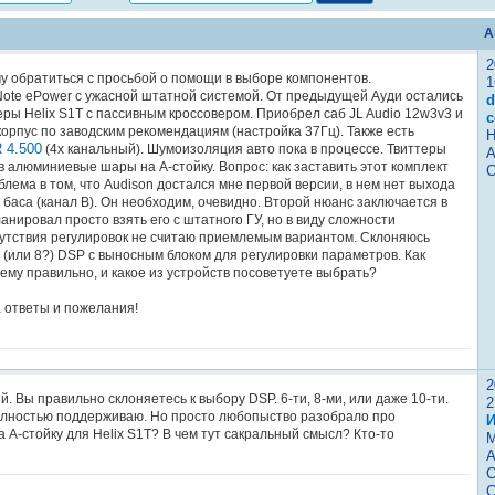
А
2
чу обратиться с просьбой о помощи в выборе компонентов.
1
Note ePower с ужасной штатной системой. От предыдущей Ауди остались
d
еры Helix S1T с пассивным кроссовером. Приобрел саб JL Audio 12w3v3 и
c
орпус по заводским рекомендациям (настройка 37Гц). Также есть
Н
 4.500
(4х канальный). Шумоизоляция авто пока в процессе. Твиттеры
А
 алюминиевые шары на А-стойку. Вопрос: как заставить этот комплект
С
лема в том, что Audison достался мне первой версии, в нем нет выхода
баса (канал В). Он необходим, очевидно. Второй нюанс заключается в
ланировал просто взять его с штатного ГУ, но в виду сложности
утствия регулировок не считаю приемлемым вариантом. Склоняюсь
 (или 8?) DSP с выносным блоком для регулировки параметров. Как
ему правильно, и какое из устройств посоветуете выбрать?
 ответы и пожелания!
2
й. Вы правильно склоняетесь к выбору DSP. 6-ти, 8-ми, или даже 10-ти.
2
полностью поддерживаю. Но просто любопыство разобрало про
И
А-стойку для Helix S1T? В чем тут сакральный смысл? Кто-то
М
А
С
С