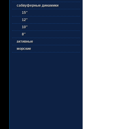
сабвуферные динамики
15''
12''
10''
8''
активные
морские