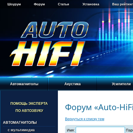
Шоурум
Форум
Статьи
Установка
Ваш рейтинг
Автомагнитолы
Акустика
Усилители
Форум «Auto-HiF
ПОМОЩЬ ЭКСПЕРТА
ПО АВТОЗВУКУ
Вернуться к списку тем
АВТОМАГНИТОЛЫ
с мультимедиа
Имя:
Пар