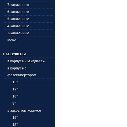
7-канальные
6-канальные
5-канальные
4-канальные
2-канальные
Моно
САБВУФЕРЫ
в корпусе «бандпасс»
в корпусе с
фазоинвертором
15''
12''
10''
8''
в закрытом корпусе
15''
12''