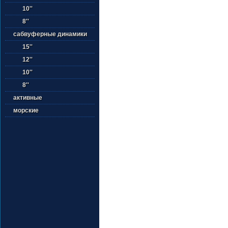
10''
8''
сабвуферные динамики
15''
12''
10''
8''
активные
морские