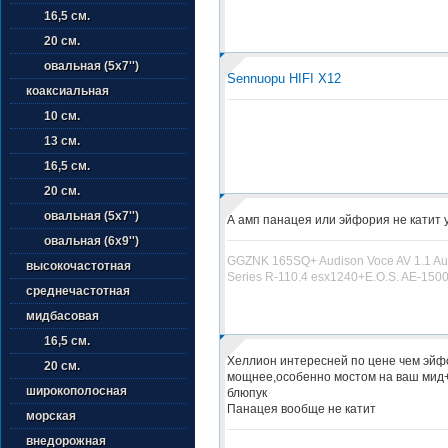
16,5 см.
20 см.
овальная (5х7'')
Sennuopu HIFI X12
коаксиальная
10 см.
13 см.
16,5 см.
20 см.
овальная (5х7'')
А амп панацея или эйфория не катит 
овальная (6х9'')
GGZNK 165SQ+ Audison Voce AV 1.1 Au
высокочастотная
Series R-110.4 esx1240+E.O.S. AE-150
среднечастотная
мидбасовая
16,5 см.
Хеллион интересней по цене чем эйф
20 см.
мощнее,особенно мостом на ваш мид
широкополосная
блюпук
Панацея вообще не катит
морская
внедорожная