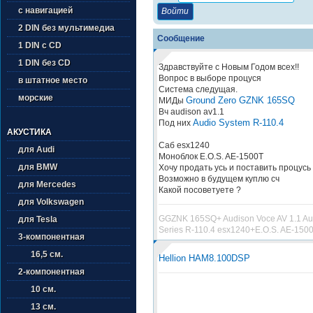
с навигацией
2 DIN без мультимедиа
Сообщение
1 DIN с CD
1 DIN без CD
Здравствуйте с Новым Годом всех!!
Вопрос в выборе процуся
в штатное место
Система следущая.
морские
Ground Zero GZNK 165SQ
МИДы
Вч audison av1.1
Audio System R-110.4
Под них
АКУСТИКА
Саб esx1240
для Audi
Моноблок E.O.S. AE-1500T
для BMW
Хочу продать усь и поставить процусь
Возможно в будущем куплю сч
для Mercedes
Какой посоветуете ?
для Volkswagen
GGZNK 165SQ+ Audison Voce AV 1.1 Au
для Tesla
Series R-110.4 esx1240+E.O.S. AE-150
3-компонентная
16,5 см.
Hellion HAM8.100DSP
2-компонентная
10 см.
13 см.