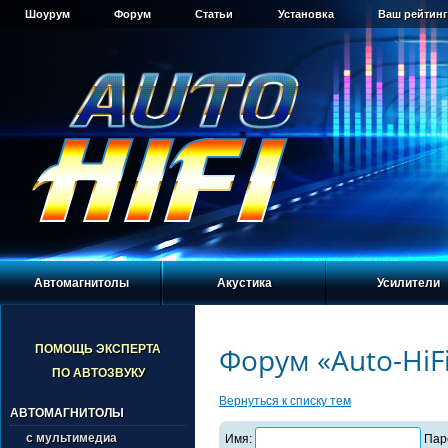
Шоурум
Форум
Статьи
Установка
Ваш рейтинг
Автомагнитолы
Акустика
Усилители
Форум «Auto-HiF
ПОМОЩЬ ЭКСПЕРТА
ПО АВТОЗВУКУ
Вернуться к списку тем
АВТОМАГНИТОЛЫ
с мультимедиа
Имя:
Пар