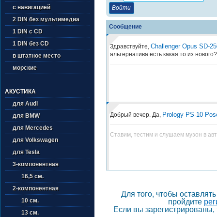
с навигацией
2 DIN без мультимедиа
Сообщение
1 DIN с CD
1 DIN без CD
Challenger Opus SD-2
Здравствуйте,
альтернатива есть какая то из нового?
в штатное место
морские
АКУСТИКА
для Audi
Prology PS-10 Pos
Добрый вечер. Да,
для BMW
для Mercedes
Ставим, тестим и слушаем музон в ав
для Volkswagen
для Tesla
3-компонентная
16,5 см.
2-компонентная
Для того, чтобы оставлят
10 см.
пройдите
рег
Если вы зарегистрированы, 
13 см.