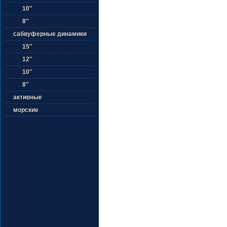
10''
8''
сабвуферные динамики
15''
12''
10''
8''
активные
морские