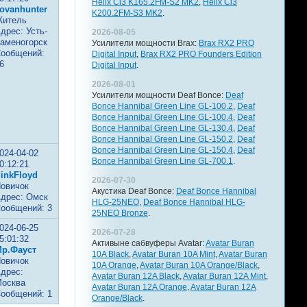
Helix Ci3 K165.2FM-S2 MK2
,
Helix Ci3
ovanhunter
K200.2FM-S3 MK2
.
итель
дрес: Усть-
2026-08-05
аменогорск
Усилители мощности Brax:
Brax RX2 PRO
ообщений:
Digital Input
,
Brax RX2 PRO Founders Edition
6
Digital Input
.
2026-08-01
Усилители мощности Deaf Bonce:
Deaf
Bonce Hannibal Green Line GL-100.2
,
Deaf
Bonce Hannibal Green Line GL-100.4
,
Deaf
Bonce Hannibal Green Line GL-130.4
,
Deaf
Bonce Hannibal Green Line GL-150.2
,
Deaf
Bonce Hannibal Green Line GL-150.4
,
Deaf
024-04-02
Bonce Hannibal Green Line GL-700.1
.
0:12:21
inkFloyd
2026-07-30
овичок
Акустика Deaf Bonce:
Deaf Bonce Hannibal
дрес: Омск
HLG-25NEO
,
Deaf Bonce Hannibal HLG-
ообщений: 3
25NEO Bronze
.
024-06-25
2026-07-28
5:01:32
Активыне сабвуферы Avatar:
Avatar Buran
р.Фауст
10A Black
,
Avatar Buran 10A Mint
,
Avatar Buran
овичок
10A Orange
,
Avatar Buran 10A Orange/Black
,
дрес:
Avatar Buran 12A Black
,
Avatar Buran 12A Mint
,
осква
Avatar Buran 12A Orange
,
Avatar Buran 12A
ообщений: 1
Orange/Black
.