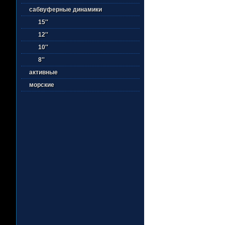
сабвуферные динамики
15''
12''
10''
8''
активные
морские