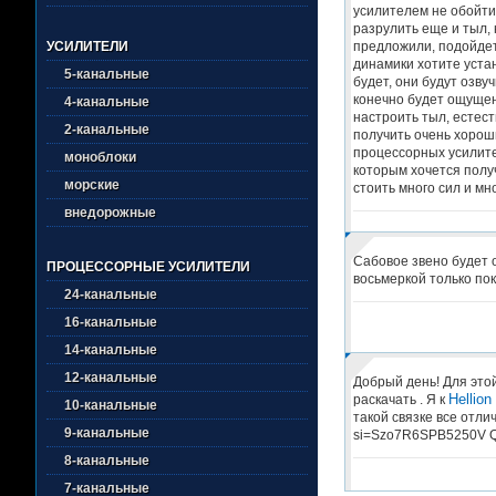
усилителем не обойтис
разрулить еще и тыл, 
предложили, подойдет
УСИЛИТЕЛИ
динамики хотите устан
5-канальные
будет, они будут озву
конечно будет ощущени
4-канальные
настроить тыл, естес
2-канальные
получить очень хорош
процессорных усилител
моноблоки
которым хочется полу
морские
стоить много сил и мно
внедорожные
Сабовое звено будет о
ПРОЦЕССОРНЫЕ УСИЛИТЕЛИ
восьмеркой только по
24-канальные
16-канальные
14-канальные
12-канальные
Добрый день! Для это
Hellio
раскачать . Я к
10-канальные
такой связке все отли
9-канальные
si=Szo7R6SPB5250V 
8-канальные
7-канальные