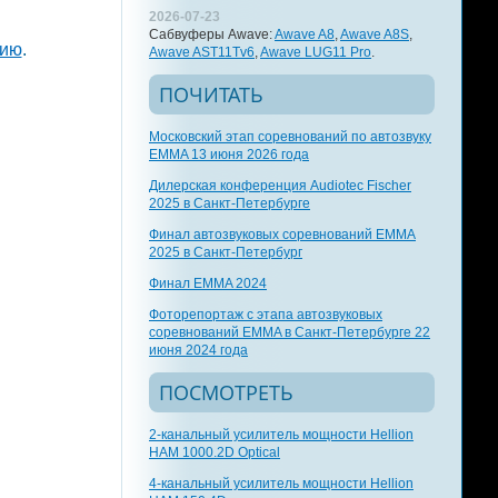
2026-07-23
Сабвуферы Awave:
Awave A8
,
Awave A8S
,
цию
.
Awave AST11Tv6
,
Awave LUG11 Pro
.
ПОЧИТАТЬ
Московский этап соревнований по автозвуку
EMMA 13 июня 2026 года
Дилерская конференция Audiotec Fischer
2025 в Санкт-Петербурге
Финал автозвуковых соревнований EMMA
2025 в Санкт-Петербург
Финал EMMA 2024
Фоторепортаж с этапа автозвуковых
соревнований EMMA в Санкт-Петербурге 22
июня 2024 года
ПОСМОТРЕТЬ
2-канальный усилитель мощности Hellion
HAM 1000.2D Optical
4-канальный усилитель мощности Hellion