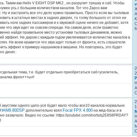
ь. Таким как Helix V EIGHT DSP MK2 , он разрулит трешку и саб. Чтобы
v
нужен усь с большим количеством каналов. Тот что Zapco вам
Ж
. Ну и настроить все это дело нужно правильно. Просто если вы тыловые
А
овить в штатных местах в задних дверях, то толку большого от этого не
К
чивать ноги задних пассажиров и к звуковой сцене ничего не добавят, хотя
С
е что звук идет не совсем спереди. На самом деле, если грамотно
6
твенно найдя правильное место установки тыловых динамиков, можно
ий эффект. Не даром с каждым годом увеличивается количество каналов в
ях. Не всем нравится что звук идет только от фронта, есть слушатели
чить эффект к примеру наушников в машине. Но повторюсь, это будет
го денег.
2
тдельная тема, т.е. будет отдельно приобретаться саб+усилитель,
2
каналка фронт+тыл!
P
Н
А
С
2
й акустики одного цапо-уся будет мало чтобы все10 каналов нормально
1
n HAM8.80DSP
Focal FPX 4.800
дополнительно взял
на мид-басы и в
М
чно зазвучало. Видео по ссылке: https://youtube.com/shorts/q2E858PRDAY?
Н
Q
А
М
С