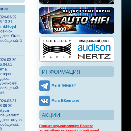
втор
024-03-29
3:13:31
inkFloyd
овичок
дрес: Омск
ообщений: 3
024-03-30
6:04:03
ama
ИНФОРМАЦИЯ
етеран
дрес:
убкинский
Мы в Telegram
ообщений:
54
Мы в ВКонтакте
024-03-31
8:06:30
rtyun
АКЦИИ
пециалист
дрес: artyun
ообщений:
Полная шумоизоляция Вашего
8
автомобиля по специальной цене!