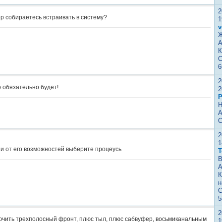
2
р собираетесь встраивать в систему?
1
v
Ж
А
К
С
6
2
 обязательно будет!
2
P
Н
А
С
2
1
и от его возможностей выберите процеусь
Т
В
А
К
н
С
5
2
ючить трехполосный фронт, плюс тыл, плюс сабвуфер, восьмиканальным
1