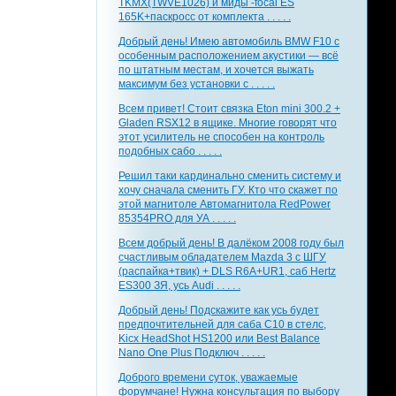
TKMX(TWVE1026) и миды -focal ES
165K+паскросс от комплекта . . . . .
Добрый день! Имею автомобиль BMW F10 с
особенным расположением акустики — всё
по штатным местам, и хочется выжать
максимум без установки с . . . . .
Всем привет! Стоит связка Eton mini 300.2 +
Gladen RSX12 в ящике. Многие говорят что
этот усилитель не способен на контроль
подобных сабо . . . . .
Решил таки кардинально сменить систему и
хочу сначала сменить ГУ. Кто что скажет по
этой магнитоле Автомагнитола RedPower
85354PRO для УА . . . . .
Всем добрый день! В далёком 2008 году был
счастливым обладателем Mazda 3 с ШГУ
(распайка+твик) + DLS R6A+UR1, саб Hertz
ES300 ЗЯ, усь Audi . . . . .
Добрый день! Подскажите как усь будет
предпочтительней для саба С10 в стелс,
Kicx HeadShot HS1200 или Best Balance
Nano One Plus Подключ . . . . .
Доброго времени суток, уважаемые
форумчане! Нужна консультация по выбору