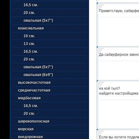
16,5 см.
Приветствую, сабвуфе
20 см.
овальная (5х7'')
коаксиальная
10 см.
13 см.
16,5 см.
Да сабвуферное звено
20 см.
овальная (5х7'')
овальная (6х9'')
высокочастотная
на кой тыл?
среднечастотная
найдите настройщика 
мидбасовая
16,5 см.
20 см.
широкополосная
морская
внедорожная
Если вы хотите подкл