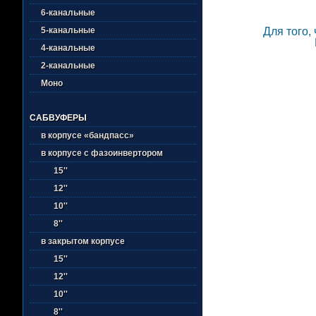
6-канальные
5-канальные
Для того,
4-канальные
2-канальные
Моно
САБВУФЕРЫ
в корпусе «бандпасс»
в корпусе с фазоинвертором
15''
12''
10''
8''
в закрытом корпусе
15''
12''
10''
8''