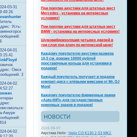
024-03-31
При покупке акустики для штатных мест
9:49:26
Mercedes - установка на интересных
ovanhunter
условиях!
итель
дрес: Усть-
При покупке акустики для штатных мест
аменогорск
BMW - установка на интересных условиях!
ообщений:
Шумовиброизоляция четырех дверей в
6
три слоя под ключ по интересной цене!
024-04-01
Каждому покупателю акустики размера
0:15:41
16,5 см. дороже 10000 рублей
inkFloyd
проставочные кольца для установки в
овичок
подарок!
дрес: Омск
ообщений: 3
Каждый покупатель получает в подарок
компакт-диск с клёвыми миксами от Mr. DJ
024-04-02
Monj!
4:52:27
окмач
Каждому покупателю фирменные рамки
етеран
«Auto-HiFi» для государственных
дрес:
номерных знаков в подарок!
омсомольск-
а-Амуре
НОВОСТИ
ообщений:
814
2026-08-07
024-04-02
Акустика Helix :
Helix Ci3 K130.2-S3 MK2
,
9:17:20