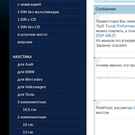
с навигацией
Сообщение
2 DIN без мультимедиа
1 DIN с CD
Приветствую Вас люби
Focal Performa
ТЫЛ:
1 DIN без CD
можно озвучить, а точ
в штатное место
DSP MK2
?
Из жанров это в перв
морские
Заранее спасибо!
АКУСТИКА
для Audi
почему именно эти пр
для BMW
https://www.drive2.ru/u
для Mercedes
для Volkswagen
для Tesla
3-компонентная
PinkFloyd, рассмотри
16,5 см.
мостом.
2-компонентная
10 см.
13 см.