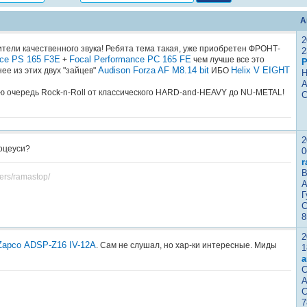
А
2
тели качественного звука! Ребята тема такая, уже приобретен ФРОНТ-
2
nce PS 165 F3E
Focal Performance PC 165 FE
+
чем лучше все это
P
Audison Forza AF M8.14 bit
Helix V EIGHT
нее из этих двух "зайцев"
ИБО
Н
А
ую очередь Rock-n-Roll от классического HARD-and-HEAVY до NU-METAL!
С
2
оцеуси?
0
r
В
sers/ramastop/
А
Г
С
8
2
Zapco ADSP-Z16 IV-12A
. Сам не слушал, но хар-ки интересные. Миды
1
a
С
А
С
7