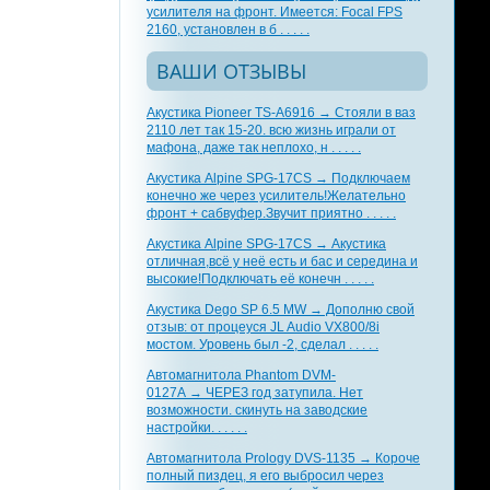
усилителя на фронт. Имеется: Focal FPS
2160, установлен в б . . . . .
ВАШИ ОТЗЫВЫ
Акустика Pioneer TS-A6916 → Стояли в ваз
2110 лет так 15-20. всю жизнь играли от
мафона, даже так неплохо, н . . . . .
Акустика Alpine SPG-17CS → Подключаем
конечно же через усилитель!Желательно
фронт + сабвуфер.Звучит приятно . . . . .
Акустика Alpine SPG-17CS → Акустика
отличная,всё у неё есть и бас и середина и
высокие!Подключать её конечн . . . . .
Акустика Dego SP 6.5 MW → Дополню свой
отзыв: от процеуся JL Audio VX800/8i
мостом. Уровень был -2, сделал . . . . .
Автомагнитола Phantom DVM-
0127A → ЧЕРЕЗ год затупила. Нет
возможности. скинуть на заводские
настройки. . . . . .
Автомагнитола Prology DVS-1135 → Короче
полный пиздец, я его выбросил через