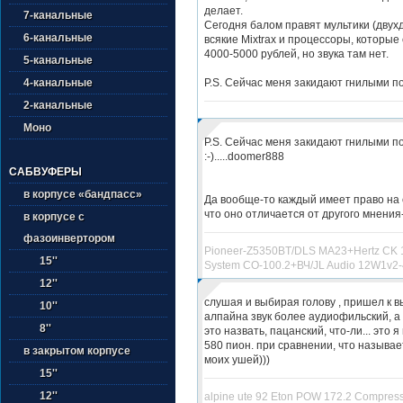
делает.
7-канальные
Сегодня балом правят мультики (двух
6-канальные
всякие Mixtrax и процессоры, которые 
4000-5000 рублей, но звука там нет.
5-канальные
P.S. Сейчас меня закидают гнилыми по
4-канальные
2-канальные
Моно
P.S. Сейчас меня закидают гнилыми 
:-).....doomer888
САБВУФЕРЫ
в корпусе «бандпасс»
Да вообще-то каждый имеет право на с
что оно отличается от другого мнения
в корпусе с
фазоинвертором
Pioneer-Z5350BT/DLS MA23+Hertz CK 1
15''
System CO-100.2+ВЧ/JL Audio 12W1v2-
12''
слушая и выбирая голову , пришел к вы
10''
алпайна звук более аудиофильский, а 
8''
это назвать, пацанский, что-ли... это 
580 пион. при сравнении, что называетс
в закрытом корпусе
моих ушей)))
15''
12''
alpine ute 92 Eton POW 172.2 Compres