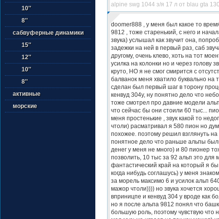
alpine swg 1044 з/я 17 л от blau gta 13
10''
8''
doomer888 , у меня был какое то врем
9812 , тоже старенький, с него и начал
сабвуферные динамики
звука) услышал как звучит она, попр
15''
задежки на ней в первый раз, саб зву
другому, очень клево, хоть на тот мое
12''
усилка на колонки но и через голову з
10''
круто, НО я не смог смирится с отсутс
балванок меня хватило буквально на тр
8''
сделан был первый шаг в торону проц
активные
кенвуд 304у, ну понятно дело что небо
тоже смотрел про давние модели альп 
морские
что сейчас бы они стоили 60 тыс... пи
меня простенькие , звук какой то не
чтоли) расматривал я 580 пион но ду
похожее. поэтому решил взглянуть на 
понятное дело что раньше альпы были
денег у меня не много) и 80 пионер то
позволить, 10 тыс за 92 альп это для 
фантастический край на который я бы
когда нибудь соглашусь) у меня знако
за морель максимо 6 и усилок альп 640
мажор чтоли)))) но звука хочется хорош
вприницпе и кенвуд 304 у вроде как б
но я после альпа 9812 понял что башк
большую роль, поэтому чувствую что 