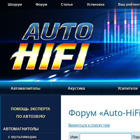
Шоурум
Форум
Статьи
Установка
Ваш рейтинг
Автомагнитолы
Акустика
Усилители
Форум «Auto-HiF
ПОМОЩЬ ЭКСПЕРТА
ПО АВТОЗВУКУ
Вернуться к списку тем
АВТОМАГНИТОЛЫ
с мультимедиа
Имя:
Пар