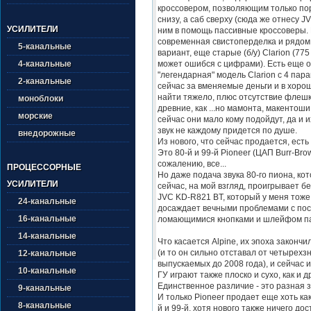
кроссовером, позволяющим только по
снизу, а саб сверху (сюда же отнесу J
УСИЛИТЕЛИ
ним в помощь пассивные кроссоверы. Н
современная свистоперделка и рядом 
5-канальные
вариант, еще старые (б/у) Clarion (775
может ошибся с цифрами). Есть еще 
4-канальные
"легендарная" модель Clarion с 4 пар
2-канальные
сейчас за вменяемые деньги и в хоро
найти тяжело, плюс отсутствие флешк
моноблоки
древние, как ...но мамонта, макентоши
морские
сейчас они мало кому подойдут, да и 
звук не каждому придется по душе.
внедорожные
Из нового, что сейчас продается, есть
Это 80-й и 99-й Pioneer (ЦАП Burr-Brow
сожалению, все...
ПРОЦЕССОРНЫЕ
Но даже подача звука 80-го пиона, ко
УСИЛИТЕЛИ
сейчас, на мой взгляд, проигрывает 
JVC KD-R821 BT, который у меня тоже 
24-канальные
досаждает вечными проблемами с по
16-канальные
ломающимися кнопками и шлейфом п
14-канальные
Что касается Alpine, их эпоха закончи
(и то он сильно отставал от четырехз
12-канальные
выпускаемых до 2008 года), и сейчас
10-канальные
ГУ играют также плоско и сухо, как и д
Единственное различие - это разная з
9-канальные
И только Pioneer продает еще хоть ка
8-канальные
й и 99-й, хотя нового также ничего до