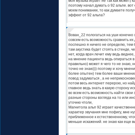
моя музыка играет не так как может) к
поэтому начал думать о 92 альпе. вот
моем понимании, то как думаете полу
эффект от 92 альпа?
Вован_22 пологаться на уши конечно 
совсем есть возможность сравнить их 
поспешно я ничего не определю, тем б
там акустика будет стоять в стенде, ч
нет, когда врач лечит ему ведь виднее,
на мнение пациента ведь опираться в
правильно) может я чего то не знаю, н
точно не знаю))) поэтому и хочу мнени
более опытен) тем более ваши мнения
повод задуматься , а не неприкоснове
потом весь интернет перерою, но найд
главное ведь знать в какую сторону ис
во всем есть возможность найти свои 
разные стороны взгляда на то или ино
уточню чтоли,
Магнитола альп 92 играет качественн
характер звучания мне пофигу, мне ну
приближенное к естествененному, что
меньше искажений. не знаю как еще в