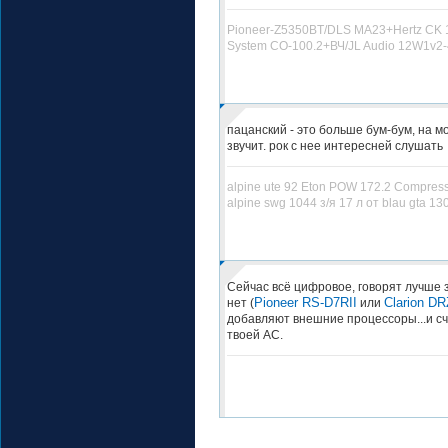
Pioneer-Z5350BT/DLS MA23+Hertz CK 1
System CO-100.2+ВЧ/JL Audio 12W1v2-
пацанский - это больше бум-бум, на м
звучит. рок с нее интересней слушать
alpine ute 92 Eton POW 172.2 Compres
alpine swg 1044 з/я 17 л от blau gta 13
Сейчас всё цифровое, говорят лучше 
Pioneer RS-D7RII
Clarion D
нет (
или
добавляют внешние процессоры...и сч
твоей АС.