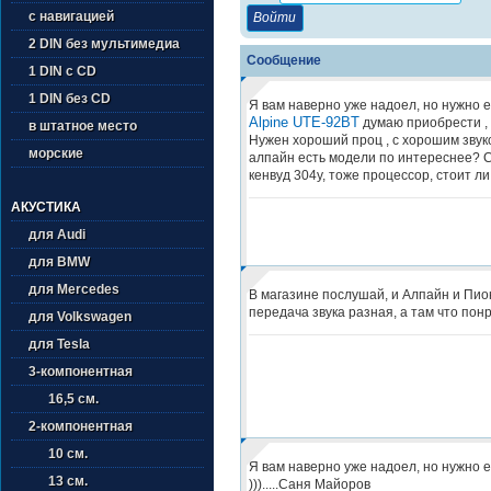
с навигацией
2 DIN без мультимедиа
Сообщение
1 DIN с CD
1 DIN без CD
Я вам наверно уже надоел, но нужно е
Alpine UTE-92BT
думаю приобрести , 
в штатное место
Нужен хороший проц , с хорошим звук
морские
алпайн есть модели по интереснее? 
кенвуд 304у, тоже процессор, стоит л
АКУСТИКА
для Audi
для BMW
для Mercedes
В магазине послушай, и Алпайн и Пио
передача звука разная, а там что пон
для Volkswagen
для Tesla
3-компонентная
16,5 см.
2-компонентная
10 см.
Я вам наверно уже надоел, но нужно 
13 см.
))).....Саня Майоров