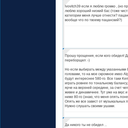
lvovitch39 если я люблю громко , (но п
люблю хороший низкий бас (тоже чисты
категории меня лучше отнести? пацанс
вообще что по твоему пацанский?)
Прошу прощения, если кого обидел! Да
переборщил :-)
Но если выбирать между указанными 
головами, то на мое скромное имхо Al
будут интереснее 580-го. Все таки Ke
играть ровнее по тональному балансу,
ярче на верхней середине, за счет чег
живее и динамичнее. Тут уже на вкус и 
ниже 80-го (знаю, что меня опять поне
Опять же все завист от музыкальных 
Нужно слушать своими ушами.
Да никого ты не обидел ...