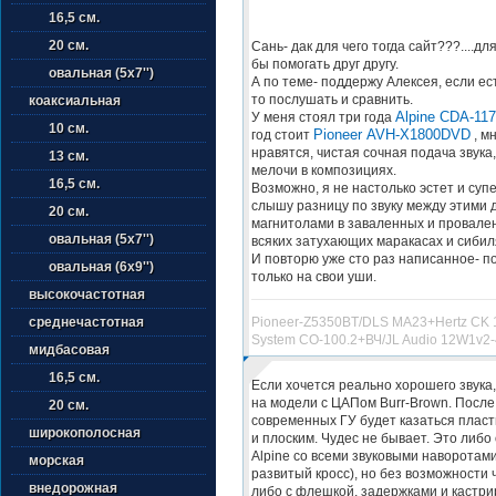
16,5 см.
20 см.
Сань- дак для чего тогда сайт???....для
бы помогать друг другу.
овальная (5х7'')
А по теме- поддержу Алексея, если ес
то послушать и сравнить.
коаксиальная
Alpine CDA-117
У меня стоял три года
10 см.
Pioneer AVH-X1800DVD
год стоит
, мн
нравятся, чистая сочная подача звука
13 см.
мелочи в композициях.
16,5 см.
Возможно, я не настолько эстет и супе
слышу разницу по звуку между этими 
20 см.
магнитолами в заваленных и провале
овальная (5х7'')
всяких затухающих маракасах и сибиля
И повторю уже сто раз написанное- п
овальная (6х9'')
только на свои уши.
высокочастотная
Pioneer-Z5350BT/DLS MA23+Hertz CK 1
среднечастотная
System CO-100.2+ВЧ/JL Audio 12W1v2-
мидбасовая
16,5 см.
Если хочется реально хорошего звука
на модели с ЦАПом Burr-Brown. После 
20 см.
современных ГУ будет казаться пласт
широкополосная
и плоским. Чудес не бывает. Это либо
Alpine со всеми звуковыми наворотами
морская
развитый кросс), но без возможности
внедорожная
либо с флешкой, задержками и кастр