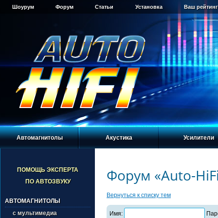
Шоурум
Форум
Статьи
Установка
Ваш рейтинг
Автомагнитолы
Акустика
Усилители
Форум «Auto-HiF
ПОМОЩЬ ЭКСПЕРТА
ПО АВТОЗВУКУ
Вернуться к списку тем
АВТОМАГНИТОЛЫ
с мультимедиа
Имя:
Пар