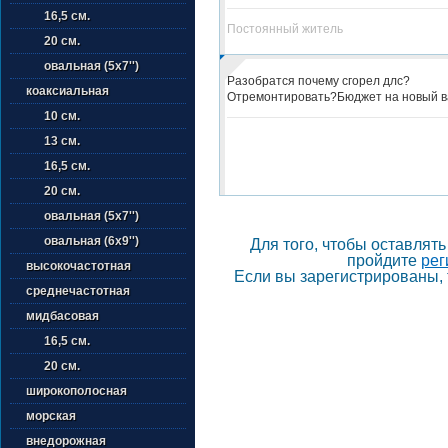
16,5 см.
Постоянный житель
20 см.
овальная (5х7'')
Разобратся почему сгорел длс?
коаксиальная
Отремонтировать?Бюджет на новый в
10 см.
13 см.
16,5 см.
20 см.
овальная (5х7'')
овальная (6х9'')
Для того, чтобы оставлят
пройдите
рег
высокочастотная
Если вы зарегистрированы, 
среднечастотная
мидбасовая
16,5 см.
20 см.
широкополосная
морская
внедорожная