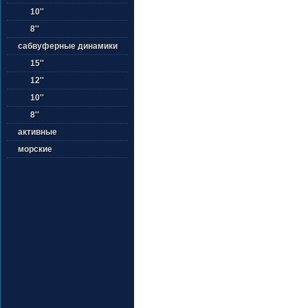
10''
8''
сабвуферные динамики
15''
12''
10''
8''
активные
морские