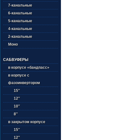
7-канальные
6-канальные
5-канальные
4-канальные
2-канальные
Моно
САБВУФЕРЫ
в корпусе «бандпасс»
в корпусе с
фазоинвертором
15''
12''
10''
8''
в закрытом корпусе
15''
12''