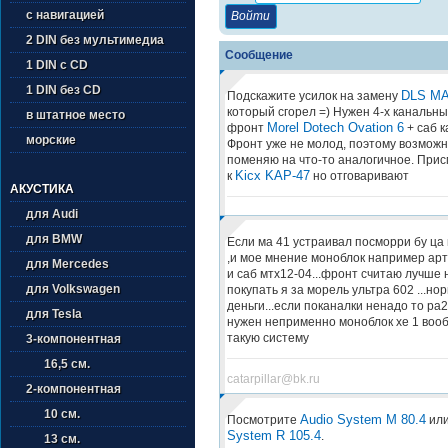
с навигацией
2 DIN без мультимедиа
Сообщение
1 DIN с CD
1 DIN без CD
DLS MA
Подскажите усилок на замену
который сгорел =) Нужен 4-х канальны
в штатное место
Morel Dotech Ovation 6
фронт
+ саб к
морские
Фронт уже не молод, поэтому возможн
поменяю на что-то аналогичное. При
Kicx KAP-47
к
но отговаривают
АКУСТИКА
для Audi
для BMW
Если ма 41 устраивал посморри бу ца 
,и мое мнение моноблок например арт
для Mercedes
и саб мтх12-04...фронт считаю лучше
для Volkswagen
покупать я за морель ультра 602 ...нор
деньги...если поканалки ненадо то ра2
для Tesla
нужен неприменно моноблок хе 1 вооб
такую систему
3-компонентная
16,5 см.
catarpillar@bk.ru
2-компонентная
10 см.
Audio System M 80.4
Посмотрите
ил
System R 105.4
.
13 см.