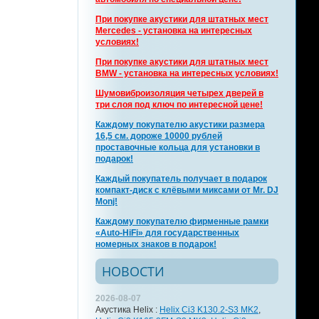
При покупке акустики для штатных мест
Mercedes - установка на интересных
условиях!
При покупке акустики для штатных мест
BMW - установка на интересных условиях!
Шумовиброизоляция четырех дверей в
три слоя под ключ по интересной цене!
Каждому покупателю акустики размера
16,5 см. дороже 10000 рублей
проставочные кольца для установки в
подарок!
Каждый покупатель получает в подарок
компакт-диск с клёвыми миксами от Mr. DJ
Monj!
Каждому покупателю фирменные рамки
«Auto-HiFi» для государственных
номерных знаков в подарок!
НОВОСТИ
2026-08-07
Акустика Helix :
Helix Ci3 K130.2-S3 MK2
,