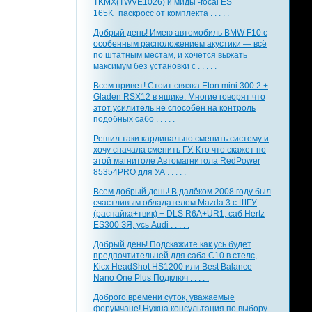
TKMX(TWVE1026) и миды -focal ES
165K+паскросс от комплекта . . . . .
Добрый день! Имею автомобиль BMW F10 с
особенным расположением акустики — всё
по штатным местам, и хочется выжать
максимум без установки с . . . . .
Всем привет! Стоит связка Eton mini 300.2 +
Gladen RSX12 в ящике. Многие говорят что
этот усилитель не способен на контроль
подобных сабо . . . . .
Решил таки кардинально сменить систему и
хочу сначала сменить ГУ. Кто что скажет по
этой магнитоле Автомагнитола RedPower
85354PRO для УА . . . . .
Всем добрый день! В далёком 2008 году был
счастливым обладателем Mazda 3 с ШГУ
(распайка+твик) + DLS R6A+UR1, саб Hertz
ES300 ЗЯ, усь Audi . . . . .
Добрый день! Подскажите как усь будет
предпочтительней для саба С10 в стелс,
Kicx HeadShot HS1200 или Best Balance
Nano One Plus Подключ . . . . .
Доброго времени суток, уважаемые
форумчане! Нужна консультация по выбору