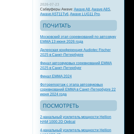
2026-07-23
Сабвуферы Awave:
Awave A8
,
Awave A8S
,
Awave AST11Tv6
,
Awave LUG11 Pro
.
ПОЧИТАТЬ
Московский этап соревнований по автозвуку
EMMA 13 июня 2026 года
Дилерская конференция Audiotec Fischer
2025 в Санкт-Петербурге
Финал автозвуковых соревнований EMMA
2025 в Санкт-Петербург
Финал EMMA 2024
Фоторепортаж с этапа автозвуковых
соревнований EMMA в Санкт-Петербурге 22
июня 2024 года
ПОСМОТРЕТЬ
2-канальный усилитель мощности Hellion
HAM 1000.2D Optical
4-канальный усилитель мощности Hellion