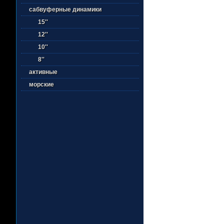
сабвуферные динамики
15''
12''
10''
8''
активные
морские