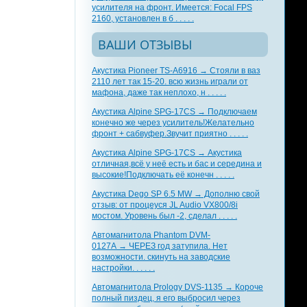
усилителя на фронт. Имеется: Focal FPS
2160, установлен в б . . . . .
ВАШИ ОТЗЫВЫ
Акустика Pioneer TS-A6916 → Стояли в ваз
2110 лет так 15-20. всю жизнь играли от
мафона, даже так неплохо, н . . . . .
Акустика Alpine SPG-17CS → Подключаем
конечно же через усилитель!Желательно
фронт + сабвуфер.Звучит приятно . . . . .
Акустика Alpine SPG-17CS → Акустика
отличная,всё у неё есть и бас и середина и
высокие!Подключать её конечн . . . . .
Акустика Dego SP 6.5 MW → Дополню свой
отзыв: от процеуся JL Audio VX800/8i
мостом. Уровень был -2, сделал . . . . .
Автомагнитола Phantom DVM-
0127A → ЧЕРЕЗ год затупила. Нет
возможности. скинуть на заводские
настройки. . . . . .
Автомагнитола Prology DVS-1135 → Короче
полный пиздец, я его выбросил через