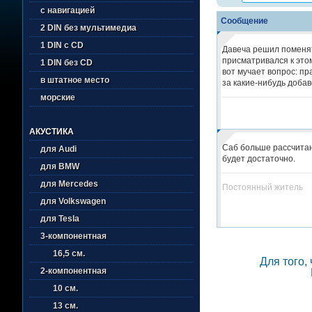
с навигацией
Сообщение
2 DIN без мультимедиа
1 DIN с CD
Давеча решил поменят
присматривался к этом
1 DIN без CD
вот мучает вопрос: пр
в штатное место
за какие-нибудь добав
морские
АКУСТИКА
Саб больше рассчитан
для Audi
будет достаточно.
для BMW
для Mercedes
Постоянный житель
для Volkswagen
для Tesla
3-компонентная
16,5 см.
Для того,
2-компонентная
10 см.
13 см.