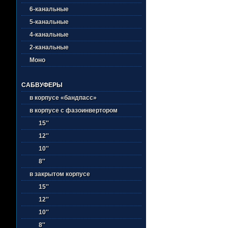
6-канальные
5-канальные
4-канальные
2-канальные
Моно
САБВУФЕРЫ
в корпусе «бандпасс»
в корпусе с фазоинвертором
15''
12''
10''
8''
в закрытом корпусе
15''
12''
10''
8''