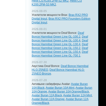
Helix Ci3 K165.2FM-S2 MK2
,
Helix Ci3
K200.2FM-S3 MK2
.
2026-08-05
Усилители мощности Brax:
Brax RX2 PRO
Digital Input
,
Brax RX2 PRO Founders Edition
Digital Input
.
2026-08-01
Усилители мощности Deaf Bonce:
Deaf
Bonce Hannibal Green Line GL-100.2
,
Deaf
Bonce Hannibal Green Line GL-100.4
,
Deaf
Bonce Hannibal Green Line GL-130.4
,
Deaf
Bonce Hannibal Green Line GL-150.2
,
Deaf
Bonce Hannibal Green Line GL-150.4
,
Deaf
Bonce Hannibal Green Line GL-700.1
.
2026-07-30
Акустика Deaf Bonce:
Deaf Bonce Hannibal
HLG-25NEO
,
Deaf Bonce Hannibal HLG-
25NEO Bronze
.
2026-07-28
Активыне сабвуферы Avatar:
Avatar Buran
10A Black
,
Avatar Buran 10A Mint
,
Avatar Buran
10A Orange
,
Avatar Buran 10A Orange/Black
,
Avatar Buran 12A Black
,
Avatar Buran 12A Mint
,
Avatar Buran 12A Orange
,
Avatar Buran 12A
Orange/Black
.