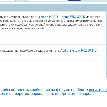
Hertz HDP 1
Hertz EBX 300.5
ь саб и усилок, выбор пал на
+
, давно уже
у сабику. читал отзывы и нём и об усилителе, отзывы положительные. так
авильно ли подобран усилитель ? очень буду благодарен как за ответ, так и
очные советы, если есть спасибо!
Audio System R 1250.1 D
 на давление, подойдет в седан, усилитель
 чтобы оставлять сообщения на форуме пройдите
регистра
Если вы зарегистрированы, то введите имя и пароль.